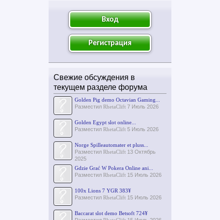
Вход
Регистрация
Свежие обсуждения в
текущем разделе форума
Golden Pig demo Octavian Gaming...
Разместил
RhetaClift
7 Июль 2026
Golden Egypt slot online...
Разместил
RhetaClift
5 Июль 2026
Norge Spilleautomater et pluss...
Разместил
RhetaClift
13 Октябрь
2025
Gdzie Grać W Pokera Online ani...
Разместил
RhetaClift
15 Июль 2026
100x Lions 7 YGR 383¥
Разместил
RhetaClift
15 Июль 2026
Baccarat slot demo Betsoft 724¥