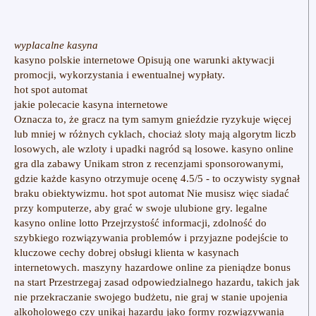
wyplacalne kasyna
kasyno polskie internetowe Opisują one warunki aktywacji
promocji, wykorzystania i ewentualnej wypłaty.
hot spot automat
jakie polecacie kasyna internetowe
Oznacza to, że gracz na tym samym gnieździe ryzykuje więcej
lub mniej w różnych cyklach, chociaż sloty mają algorytm liczb
losowych, ale wzloty i upadki nagród są losowe. kasyno online
gra dla zabawy Unikam stron z recenzjami sponsorowanymi,
gdzie każde kasyno otrzymuje ocenę 4.5/5 - to oczywisty sygnał
braku obiektywizmu. hot spot automat Nie musisz więc siadać
przy komputerze, aby grać w swoje ulubione gry. legalne
kasyno online lotto Przejrzystość informacji, zdolność do
szybkiego rozwiązywania problemów i przyjazne podejście to
kluczowe cechy dobrej obsługi klienta w kasynach
internetowych. maszyny hazardowe online za pieniądze bonus
na start Przestrzegaj zasad odpowiedzialnego hazardu, takich jak
nie przekraczanie swojego budżetu, nie graj w stanie upojenia
alkoholowego czy unikaj hazardu jako formy rozwiązywania