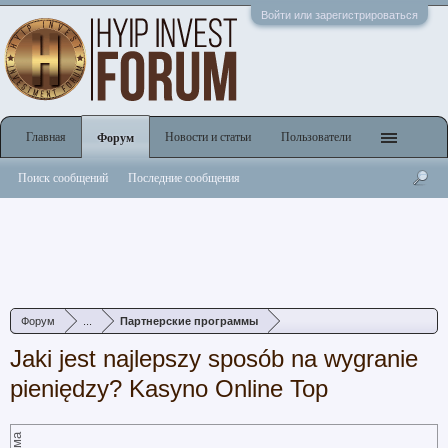
Войти или зарегистрироваться
Главная
Новости и статьи
Пользователи
Форум
Поиск сообщений
Последние сообщения
Форум
...
Партнерские программы
Jaki jest najlepszy sposób na wygranie
pieniędzy? Kasyno Online Top