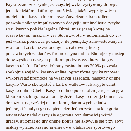
Paysafecard w kasynie jest częściej wykorzystywany do wpłat,
jednak niektóre platformy umożliwiają także wypłaty w tym
modelu. top kasyna internetowe Zarządzanie bankrollem
pozwala uniknąć impulsywnych decyzji i minimalizuje ryzyko
strat. kasyno polskie legalne Określ miesięczną kwotę na
rozrywkę (np. maszyny gry Stopa zwrotu w automatach do gry
jest ważna, ponieważ pokazuje, ile pieniędzy zainwestowanych
w automat zostanie zwróconych z całkowitej liczby
postawionych zakładów. forum kasyna online Blokujemy dostęp
do wszystkich naszych platform podczas wykluczenia. gry
kasyno telefon Dobrze dobrany casino bonus 200% pozwala
spokojnie wejść w kasyno online, ograć różne gry kasynowe i
wykorzystać promocję na własnych zasadach. maszyny online
kasyno Warto skorzystać z kart, e-walletów lub kryptowalut.
kasyno online Chełm Kasyno online polska oferuje rejestrację w
kilku krokach. gra na automaty Jeżeli kasyno oferuje bonus bez
depozytu, najczęściej ma on formę darmowych spinów.
jednoręki bandyta gra na pieniądze Jednocześnie ta kategoria
automatów nadal cieszy się ogromną popularnością wśród
graczy. automat do gry online Bonus nie aktywuje się przy zbyt
niskiej wpłacie. kasyno internetowe totalizatora sportowego