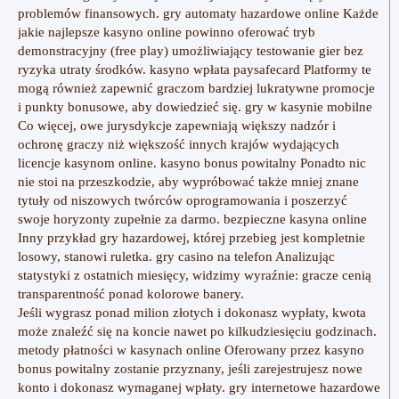
problemów finansowych. gry automaty hazardowe online Każde
jakie najlepsze kasyno online powinno oferować tryb
demonstracyjny (free play) umożliwiający testowanie gier bez
ryzyka utraty środków. kasyno wpłata paysafecard Platformy te
mogą również zapewnić graczom bardziej lukratywne promocje
i punkty bonusowe, aby dowiedzieć się. gry w kasynie mobilne
Co więcej, owe jurysdykcje zapewniają większy nadzór i
ochronę graczy niż większość innych krajów wydających
licencje kasynom online. kasyno bonus powitalny Ponadto nic
nie stoi na przeszkodzie, aby wypróbować także mniej znane
tytuły od niszowych twórców oprogramowania i poszerzyć
swoje horyzonty zupełnie za darmo. bezpieczne kasyna online
Inny przykład gry hazardowej, której przebieg jest kompletnie
losowy, stanowi ruletka. gry casino na telefon Analizując
statystyki z ostatnich miesięcy, widzimy wyraźnie: gracze cenią
transparentność ponad kolorowe banery.
Jeśli wygrasz ponad milion złotych i dokonasz wypłaty, kwota
może znaleźć się na koncie nawet po kilkudziesięciu godzinach.
metody płatności w kasynach online Oferowany przez kasyno
bonus powitalny zostanie przyznany, jeśli zarejestrujesz nowe
konto i dokonasz wymaganej wpłaty. gry internetowe hazardowe