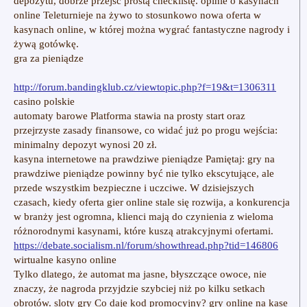
depozytu, dobrze przejść prostą checklistę. opinie o kasynach
online Teleturnieje na żywo to stosunkowo nowa oferta w
kasynach online, w której można wygrać fantastyczne nagrody i
żywą gotówkę.
gra za pieniądze
http://forum.bandingklub.cz/viewtopic.php?f=19&t=1306311
casino polskie
automaty barowe Platforma stawia na prosty start oraz
przejrzyste zasady finansowe, co widać już po progu wejścia:
minimalny depozyt wynosi 20 zł.
kasyna internetowe na prawdziwe pieniądze Pamiętaj: gry na
prawdziwe pieniądze powinny być nie tylko ekscytujące, ale
przede wszystkim bezpieczne i uczciwe. W dzisiejszych
czasach, kiedy oferta gier online stale się rozwija, a konkurencja
w branży jest ogromna, klienci mają do czynienia z wieloma
różnorodnymi kasynami, które kuszą atrakcyjnymi ofertami.
https://debate.socialism.nl/forum/showthread.php?tid=146806
wirtualne kasyno online
Tylko dlatego, że automat ma jasne, błyszczące owoce, nie
znaczy, że nagroda przyjdzie szybciej niż po kilku setkach
obrotów. sloty gry Co daje kod promocyjny? gry online na kase