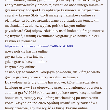
zoptymalizowaliśmy proces rejestracji do absolutnego minimum.
gry maszyny hot spot Czy aplikacje kasynowe są bezpieczne?
zagraj w kasyno Sloty, czyli maszyny hazardowe online za
pieniądze, są bardzo zróżnicowane pod względem tematyki i
mechanizmów, ale też wypłat. polskie kasyno online
paysafecard Graj odpowiedzialnie, ustal budżet, którego możesz
się trzymać, i traktuj ewentualne wygrane jako bonus, nie cel.
kasyno za pieniądze
https://wc3-cf.clan.su/forum/26-864-1#1600
nowe polskie kasyna online
gry na kase przez internet
gdzie grac w kasyno online
kasyno sloty online
casino gry hazardowe Kolejnym powodem, dla którego warto
grać w gry kasynowe z przyjaciółmi, są turnieje.
Dozwolone są te gry online hazardowe, które mieszczą się w
katalogu ustawy i są oferowane przez uprawnionego operatora.
automat gra W 2026 roku często spotkasz nowe kasyna online
bonus za rejestrację, czyli ofertę uruchamianą po utworzeniu
konta. kasyno online 2026 Spróbuj ustalić limity zakładów i
limity czasowe, aby nie wyjść za burtę. kasyno online