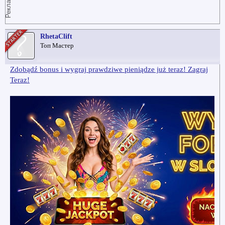
Реклама
RhetaClift
Топ Мастер
Zdobądź bonus i wygraj prawdziwe pieniądze już teraz! Zagraj
Teraz!