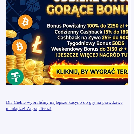
Dla Ciebie wybraliśmy najlepsze kasyno do gry na prawdziwe
pieniądze! Zagraj Teraz!