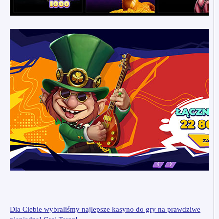
Dla Ciebie wybraliśmy najlepsze kasyno do gry na prawdziwe