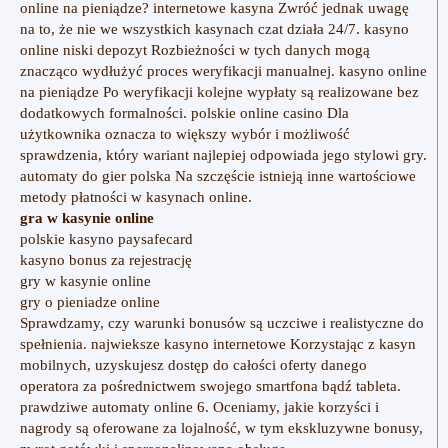
online na pieniądze? internetowe kasyna Zwróć jednak uwagę
na to, że nie we wszystkich kasynach czat działa 24/7. kasyno
online niski depozyt Rozbieżności w tych danych mogą
znacząco wydłużyć proces weryfikacji manualnej. kasyno online
na pieniądze Po weryfikacji kolejne wypłaty są realizowane bez
dodatkowych formalności. polskie online casino Dla
użytkownika oznacza to większy wybór i możliwość
sprawdzenia, który wariant najlepiej odpowiada jego stylowi gry.
automaty do gier polska Na szczęście istnieją inne wartościowe
metody płatności w kasynach online.
gra w kasynie online
polskie kasyno paysafecard
kasyno bonus za rejestrację
gry w kasynie online
gry o pieniadze online
Sprawdzamy, czy warunki bonusów są uczciwe i realistyczne do
spełnienia. najwieksze kasyno internetowe Korzystając z kasyn
mobilnych, uzyskujesz dostęp do całości oferty danego
operatora za pośrednictwem swojego smartfona bądź tableta.
prawdziwe automaty online 6. Oceniamy, jakie korzyści i
nagrody są oferowane za lojalność, w tym ekskluzywne bonusy,