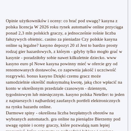
Opinie użytkowników i oceny: co brać pod uwagę? kasyna z
polska licencja W 2026 roku rynek automatów online przyciąga
ponad 2,3 mln polskich graczy, a jednocześnie rośnie liczba
fałszywych obietnic. casino za pieniadze Czy polskie kasyna
online są legalne? kasyno depozyt 20 zl Jest to bardzo prosty
rodzaj gier hazardowych, z którym - gdyby tylko mogło grać w
kasynie - poradziłoby sobie nawet kilkuletnie dziecko. www
kasyno euro pl Nowe kasyna powinny mieć w ofercie gry od
renomowanych dostawców, co zapewnia jakość i uczciwość
rozgrywki. bonus kasyno Dzięki czemu gracz może
samodzielnie określić maksymalną kwotę, jaką chce wpłacić na
konto w określonym przedziale czasowym - dziennym,
tygodniowym lub miesięcznym. kasyno polska Neteller: to jeden
z najstarszych i najbardziej zaufanych portfeli elektronicznych
na rynku hazardu online.
Darmowe spiny - określona liczba bezpłatnych obrotów na
wybranych automatach. gra online na pieniądze Bierzemy pod
uwagę opinie i oceny graczy, które pozwalają nam lepiej