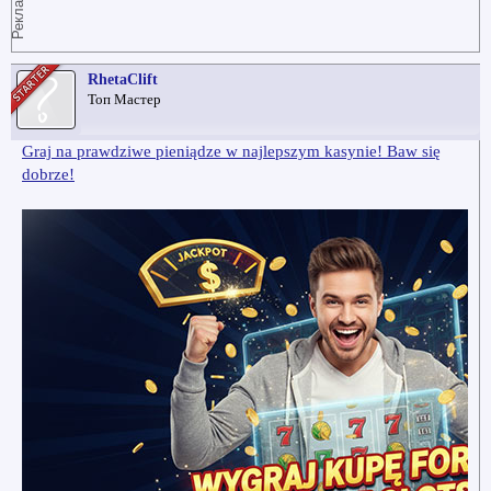
Реклама
RhetaClift
Топ Мастер
Graj na prawdziwe pieniądze w najlepszym kasynie! Baw się
dobrze!