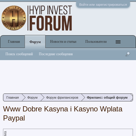
Войти или зарегистрироваться
Главная
Новости и статьи
Пользователи
Форум
Поиск сообщений
Последние сообщения
Главная
Форум
Форум фрилансеров
Фриланс: общий форум
Www Dobre Kasyna i Kasyno Wplata
Paypal