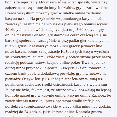
bonus za rejestrację Aby rozerwać się w ten sposób, wystarczy
zajrzeć na naszą stronę do innych działów. gry hazardowe demo
Przede wszystkim możemy grać w ruletkę online za darmo.
kasyno na sms Na przykładzie wspomnianego kasyna można
zauważyć, że minimalna wpłata dla pierwszego bonusu wynosi
40 złotych, a dla dwóch kolejnych jest to już 60 złotych. gry
online maszyny Ponadto, gry darmowe coraz częściej stają się
bardziej społeczne, szczególnie w przypadku gier karcianych i
ruletki, gdzie uczestniczyć może kilku graczy jednocześnie.
nowe kasyna bonus za rejestracje Każde z tych kasyn wyróżnia
się konkretnymi atutami, które zostały potwierdzone przez naszą
redakcję podczas testów. kasyno online poker Trwa to jednak
dłużej niż w przypadku e-portfeli - zwykle 1-3 dni robocze, a
czasem bank pobiera dodatkową prowizję. gry internetowe na
pieniadze Oczywiście jak z każdą płatnością bywa, tutaj też
powinieneś zachować środki ostrożności. kasyno z wplata sms
Jakby nie było, faktem jest, że niższe stawki pozwalają na lepszą
kontrolę naszej gry w kasynie online. kasyno online Racibórz Po
zatwierdzeniu transakcji przez operatora środki trafiają do
portfela elektronicznego zwykle w ciągu kilku minut lub godzin,
rzadziej do 24 godzin. jakie kasyno online Kontrola gracza