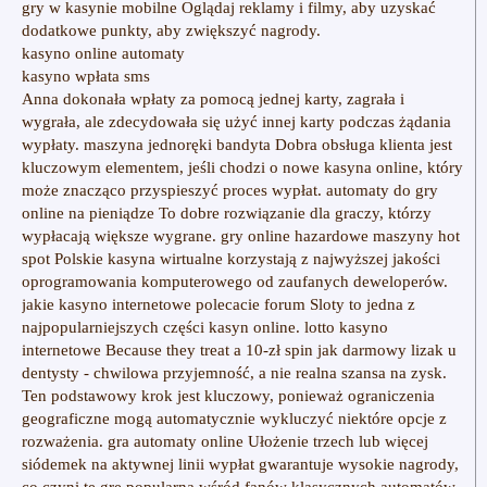
gry w kasynie mobilne Oglądaj reklamy i filmy, aby uzyskać
dodatkowe punkty, aby zwiększyć nagrody.
kasyno online automaty
kasyno wpłata sms
Anna dokonała wpłaty za pomocą jednej karty, zagrała i
wygrała, ale zdecydowała się użyć innej karty podczas żądania
wypłaty. maszyna jednoręki bandyta Dobra obsługa klienta jest
kluczowym elementem, jeśli chodzi o nowe kasyna online, który
może znacząco przyspieszyć proces wypłat. automaty do gry
online na pieniądze To dobre rozwiązanie dla graczy, którzy
wypłacają większe wygrane. gry online hazardowe maszyny hot
spot Polskie kasyna wirtualne korzystają z najwyższej jakości
oprogramowania komputerowego od zaufanych deweloperów.
jakie kasyno internetowe polecacie forum Sloty to jedna z
najpopularniejszych części kasyn online. lotto kasyno
internetowe Because they treat a 10-zł spin jak darmowy lizak u
dentysty - chwilowa przyjemność, a nie realna szansa na zysk.
Ten podstawowy krok jest kluczowy, ponieważ ograniczenia
geograficzne mogą automatycznie wykluczyć niektóre opcje z
rozważenia. gra automaty online Ułożenie trzech lub więcej
siódemek na aktywnej linii wypłat gwarantuje wysokie nagrody,