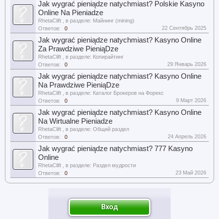
Jak wygrać pieniądze natychmiast? Polskie Kasyno
Online Na Pieniadze
RhetaClift
, в разделе:
Майнинг (mining)
22 Сентябрь 2025
Ответов:
0
Jak wygrać pieniądze natychmiast? Kasyno Online
Za Prawdziwe PieniąDze
RhetaClift
, в разделе:
Копирайтинг
29 Январь 2026
Ответов:
0
Jak wygrać pieniądze natychmiast? Kasyno Online
Na Prawdziwe PieniąDze
RhetaClift
, в разделе:
Каталог Брокеров на Форекс
9 Март 2026
Ответов:
0
Jak wygrać pieniądze natychmiast? Kasyno Online
Na Wirtualne Pieniadze
RhetaClift
, в разделе:
Общий раздел
24 Апрель 2026
Ответов:
0
Jak wygrać pieniądze natychmiast? 777 Kasyno
Online
RhetaClift
, в разделе:
Раздел мудрости
23 Май 2026
Ответов:
0
Вход