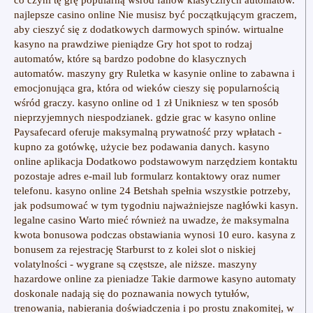
co czyni tę grę popularną wśród fanów klasycznych automatów.
najlepsze casino online Nie musisz być początkującym graczem,
aby cieszyć się z dodatkowych darmowych spinów. wirtualne
kasyno na prawdziwe pieniądze Gry hot spot to rodzaj
automatów, które są bardzo podobne do klasycznych
automatów. maszyny gry Ruletka w kasynie online to zabawna i
emocjonująca gra, która od wieków cieszy się popularnością
wśród graczy. kasyno online od 1 zł Unikniesz w ten sposób
nieprzyjemnych niespodzianek. gdzie grac w kasyno online
Paysafecard oferuje maksymalną prywatność przy wpłatach -
kupno za gotówkę, użycie bez podawania danych. kasyno
online aplikacja Dodatkowo podstawowym narzędziem kontaktu
pozostaje adres e-mail lub formularz kontaktowy oraz numer
telefonu. kasyno online 24 Betshah spełnia wszystkie potrzeby,
jak podsumować w tym tygodniu najważniejsze nagłówki kasyn.
legalne casino Warto mieć również na uwadze, że maksymalna
kwota bonusowa podczas obstawiania wynosi 10 euro. kasyna z
bonusem za rejestrację Starburst to z kolei slot o niskiej
volatylności - wygrane są częstsze, ale niższe. maszyny
hazardowe online za pieniadze Takie darmowe kasyno automaty
doskonale nadają się do poznawania nowych tytułów,
trenowania, nabierania doświadczenia i po prostu znakomitej, w