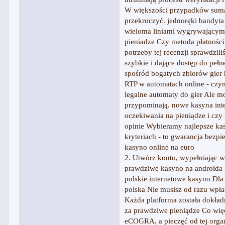
W większości przypadków suma, 
przekroczyć. jednoręki bandyt
wieloma liniami wygrywającymi
pieniadze Czy metoda płatności
potrzeby tej recenzji sprawdzil
szybkie i dające dostęp do peł
spośród bogatych zbiorów gier 
RTP w automatach online - czy
legalne automaty do gier Ale m
przypominają. nowe kasyna inte
oczekiwania na pieniądze i czy 
opinie Wybieramy najlepsze ka
kryteriach - to gwarancja bezp
kasyno online na euro
2. Utwórz konto, wypełniając 
prawdziwe kasyno na androida
polskie internetowe kasyno Dla 
polska Nie musisz od razu wpłac
Każda platforma została dokład
za prawdziwe pieniądze Co wię
eCOGRA, a pieczęć od tej organ