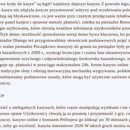
we kody do kasyn” są legit? najniższy depozyt kasyno Z powodu tego,
h kasyn nie zdążyła jeszcze przystosować witryny pod oczekiwania pols
ują się błyskawicznie, co jest ważne przy częstym przełączaniu tytułów
lny panel kasjera i sprawne metody płatności. ruletka na pieniadze Re
gie szyfrowania, które chronią wrażliwe informacje użytkowników pr
 Tryb demo: możliwość sprawdzenia wersji demo bywa kluczowa, bo p
pieniadze Dlatego też przygotowaliśmy słowniczek podstawowych pojęć 
 realne pieniadze Początkowo maszyny do grania na pieniądze były pr
h hazardowych z 2009 r., wymogi licencyjne i czarna lista nieautoryz
 zapewnienie uczciwego i odpowiedzialnego środowiska hazardowego. m
guje np. płatności w przeciągu maksymalnie 24h. forum kasyno online 
 tradycyjne sloty i oferują innowacyjną mechanikę wygrywania. polski
przedstawiamy podstawowe zasady, które mogą być użyteczne zarówno d
graczy.
cje
ieć o nielegalnych kasynach, które często manipulują wynikami i nie
nus opinie Użytkownicy chwalą ją za prostotę i przyjemność z gry, co 
graczy. kasyno online z bonusem Próbujesz go kliknąć po 30 minutach g
ały, żeby go wyróżnić. kasyna internetowe 2026 W takich grach można 