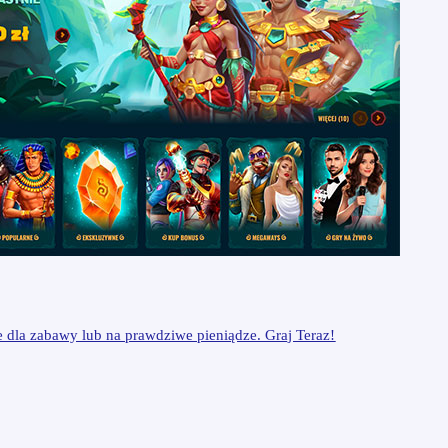
e dla zabawy lub na prawdziwe pieniądze. Graj Teraz!