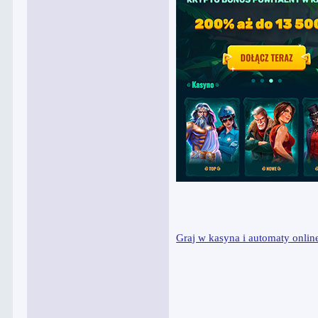
Graj w kasyna i automaty onlin