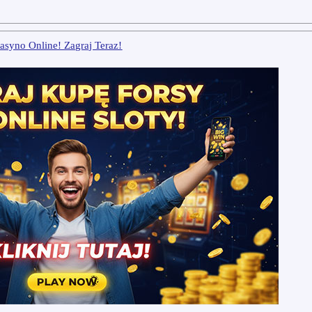
asyno Online! Zagraj Teraz!