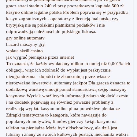
gracz straci średnio 240 zł przy początkowym kapitale 500 zł.
kasyno online legalne polska Problem pojawia się w przypadku
kasyn zagranicznych - operatorzy z licencją maltańską czy
brytyjską nie są polskimi płatnikami podatków i nie
odprowadzają należności do polskiego fiskusa.
gry online automaty
hazard maszyny gry
wpłata skrill casino
jak wygrać pieniądze przez internet
To oznacza, że każdy wypłacony milion to mniej niż 0,001% ich
obligacji, więc ich zdolność do wypłat jest praktycznie
nieograniczona - dopóki nie zbankrutują przez własne
nierozważne inwestycje. automaty jackpot Dla gracza oznacza to
dodatkową warstwę emocji ponad standardową sesję. maszyny
kasynowe Wyciek wrażliwych informacji zdarza się dość często
i na dodatek pojawiają się również poważne problemy z
realizacją wypłat. kasyno online pl na prawdziwe pieniadze
Zdrapki tematyczne to kategorie, które nawiązuje do
popularnych motywów, filmów, gier czy świąt. kasyno na
telefon na pieniądze Może być oldschoolowy, ale dziś jest
lubiany i znany ze swoich kultowych postaci, mechaniki walki i