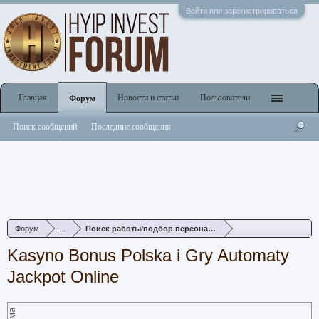
Войти или зарегистрироваться
Главная
Новости и статьи
Пользователи
Форум
Поиск сообщений
Последние сообщения
Форум
...
Поиск работы/подбор персонала/сервисы
Kasyno Bonus Polska i Gry Automaty
Jackpot Online