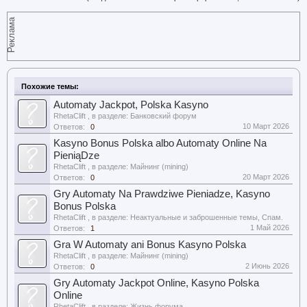
Реклама
Похожие темы:
Automaty Jackpot, Polska Kasyno
RhetaClift
, в разделе:
Банковский форум
10 Март 2026
Ответов:
0
Kasyno Bonus Polska albo Automaty Online Na
PieniąDze
RhetaClift
, в разделе:
Майнинг (mining)
20 Март 2026
Ответов:
0
Gry Automaty Na Prawdziwe Pieniadze, Kasyno
Bonus Polska
RhetaClift
, в разделе:
Неактуальные и заброшенные темы, Спам.
1 Май 2026
Ответов:
1
Gra W Automaty ani Bonus Kasyno Polska
RhetaClift
, в разделе:
Майнинг (mining)
2 Июнь 2026
Ответов:
0
Gry Automaty Jackpot Online, Kasyno Polska
Online
RhetaClift
, в разделе:
Жизнь форума