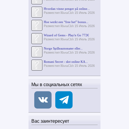
Hvordan vinne penger på online...
Разместил
RhetaClift
15 Июль 2026
Hoe werkt een “free bet” bonus...
Разместил
RhetaClift
15 Июль 2026
Wizard of Gems - Play'n Go 772€
Разместил
RhetaClift
15 Июль 2026
Norge Spilleautomater eller...
Разместил
RhetaClift
15 Июль 2026
Romani Secret - slot online KA...
Разместил
RhetaClift
15 Июль 2026
Мы в социальных сетях
Вас заинтересует