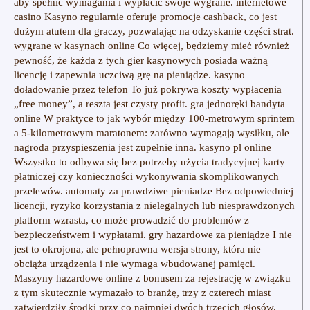
aby spełnić wymagania i wypłacić swoje wygrane. internetowe
casino Kasyno regularnie oferuje promocje cashback, co jest
dużym atutem dla graczy, pozwalając na odzyskanie części strat.
wygrane w kasynach online Co więcej, będziemy mieć również
pewność, że każda z tych gier kasynowych posiada ważną
licencję i zapewnia uczciwą grę na pieniądze. kasyno
doładowanie przez telefon To już pokrywa koszty wypłacenia
„free money”, a reszta jest czysty profit. gra jednoręki bandyta
online W praktyce to jak wybór między 100-metrowym sprintem
a 5-kilometrowym maratonem: zarówno wymagają wysiłku, ale
nagroda przyspieszenia jest zupełnie inna. kasyno pl online
Wszystko to odbywa się bez potrzeby użycia tradycyjnej karty
płatniczej czy konieczności wykonywania skomplikowanych
przelewów. automaty za prawdziwe pieniadze Bez odpowiedniej
licencji, ryzyko korzystania z nielegalnych lub niesprawdzonych
platform wzrasta, co może prowadzić do problemów z
bezpieczeństwem i wypłatami. gry hazardowe za pieniądze I nie
jest to okrojona, ale pełnoprawna wersja strony, która nie
obciąża urządzenia i nie wymaga wbudowanej pamięci.
Maszyny hazardowe online z bonusem za rejestrację w związku
z tym skutecznie wymazało to branżę, trzy z czterech miast
zatwierdziły środki przy co najmniej dwóch trzecich głosów.