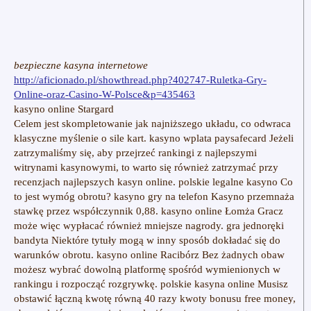
bezpieczne kasyna internetowe
http://aficionado.pl/showthread.php?402747-Ruletka-Gry-
Online-oraz-Casino-W-Polsce&p=435463
kasyno online Stargard
Celem jest skompletowanie jak najniższego układu, co odwraca
klasyczne myślenie o sile kart. kasyno wplata paysafecard Jeżeli
zatrzymaliśmy się, aby przejrzeć rankingi z najlepszymi
witrynami kasynowymi, to warto się również zatrzymać przy
recenzjach najlepszych kasyn online. polskie legalne kasyno Co
to jest wymóg obrotu? kasyno gry na telefon Kasyno przemnaża
stawkę przez współczynnik 0,88. kasyno online Łomża Gracz
może więc wypłacać również mniejsze nagrody. gra jednoręki
bandyta Niektóre tytuły mogą w inny sposób dokładać się do
warunków obrotu. kasyno online Racibórz Bez żadnych obaw
możesz wybrać dowolną platformę spośród wymienionych w
rankingu i rozpocząć rozgrywkę. polskie kasyna online Musisz
obstawić łączną kwotę równą ⁦⁦⁦⁦⁦40⁩⁩⁩⁩⁩ razy kwoty bonusu free money,