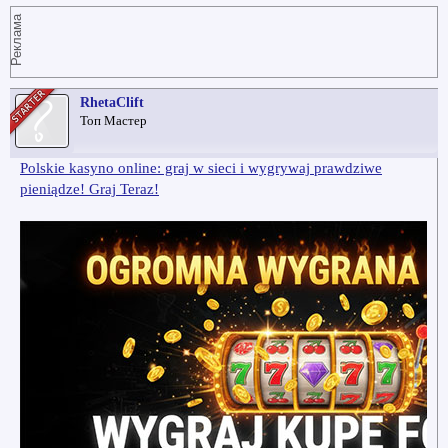
Реклама
RhetaClift
Топ Мастер
Polskie kasyno online: graj w sieci i wygrywaj prawdziwe
pieniądze! Graj Teraz!