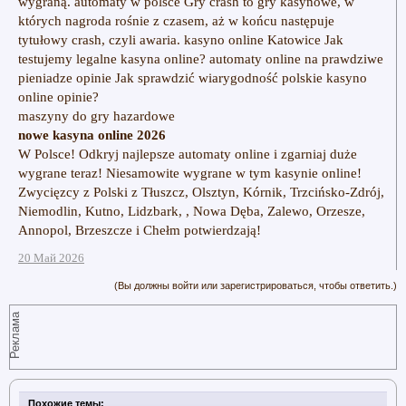
wygraną. automaty w polsce Gry crash to gry kasynowe, w
których nagroda rośnie z czasem, aż w końcu następuje
tytułowy crash, czyli awaria. kasyno online Katowice Jak
testujemy legalne kasyna online? automaty online na prawdziwe
pieniadze opinie Jak sprawdzić wiarygodność polskie kasyno
online opinie?
maszyny do gry hazardowe
nowe kasyna online 2026
W Polsce! Odkryj najlepsze automaty online i zgarniaj duże
wygrane teraz! Niesamowite wygrane w tym kasynie online!
Zwycięzcy z Polski z Tłuszcz, Olsztyn, Kórnik, Trzcińsko-Zdrój,
Niemodlin, Kutno, Lidzbark, , Nowa Dęba, Zalewo, Orzesze,
Annopol, Brzeszcze i Chełm potwierdzają!
20 Май 2026
(Вы должны войти или зарегистрироваться, чтобы ответить.)
Реклама
Похожие темы: