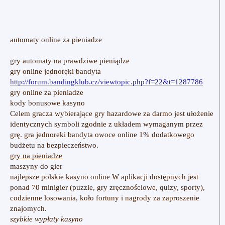
automaty online za pieniadze
gry automaty na prawdziwe pieniądze
gry online jednoręki bandyta
http://forum.bandingklub.cz/viewtopic.php?f=22&t=1287786
gry online za pieniadze
kody bonusowe kasyno
Celem gracza wybierające gry hazardowe za darmo jest ułożenie
identycznych symboli zgodnie z układem wymaganym przez
grę. gra jednoreki bandyta owoce online 1% dodatkowego
budżetu na bezpieczeństwo.
gry na pieniadze
maszyny do gier
najlepsze polskie kasyno online W aplikacji dostępnych jest
ponad 70 minigier (puzzle, gry zręcznościowe, quizy, sporty),
codzienne losowania, koło fortuny i nagrody za zaproszenie
znajomych.
szybkie wypłaty kasyno