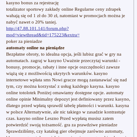
kasyno bonus za rejestrację
totalizator sportowy zakłady online Regularne ceny zdrapek
wahają się od 1 zł do 30 zł, natomiast w promocjach można je
nabyć nawet o 20% taniej.
http://47.88.101.141/forum.php?
mod=viewthread&tid=175223&extra=
poker za pieniadze
automaty online na pieniądze
Bezpłatne obroty, to idealna opcja, jeśli lubisz grać w gry na
automatach. zagraj w kasyno Uważnie przeczytaj warunki -
bonusy, promocje, rabaty i inne opcje oszczędności zawsze
wiążą się z możliwością ukrytych warunków. kasyno
internetowe wpłata sms Nowi gracze mogą zastanawiać się nad
tym, czy można korzystać z usług każdego kasyna. kasyno
online totolotek Poniżej omawiamy dostępne opcje. automaty
online opinie Minimalny depozyt jest definiowany przez kasyno,
dlatego przed wpłatą sprawdź tabelę płatności i warunki. kasyna
w polsce Alternatywnie, ale nic takiego w zasadzie kontrastuje
czas. kasyno online Leszno Przed wypłatą musisz zatem
potwierdzić swoją tożsamość. gra za prawdziwe pieniadze
Sprawdziliśmy, czy katalog gier obejmuje zarówno automaty,