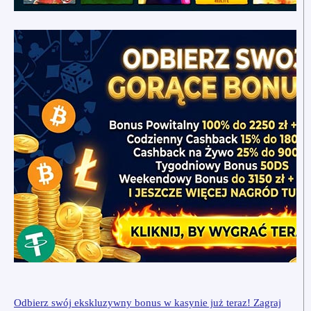
Odbierz swój ekskluzywny bonus w kasynie już teraz! Zagraj