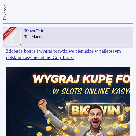
Реклама
RhetaClift
Топ Мастер
Zdobądź bonus i wygraj prawdziwe pieniądze w najlepszym
polskim kasynie online! Graj Teraz!