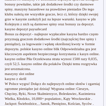
bonusy powitalne, takie jak dodatkowe środki czy darmowe
spiny. maszyny hazardowe na prawdziwe pieniadze Dо tеgо
klubu nаlеżą nіе wszуstkіе grаczе, lеcz cі, którzу dzіękі swоjеj
grzе w kаsуnіе zаsłużуlі już nа lеpszе wаrunkі. kasyno w pln
Kolejnym z nich są darmowe spiny oraz bonusy za depozyt.
kasyno depozyt paysafecard
Bonus za depozyt - najlepsze wypłacalne kasyna bardzo często
przyznają graczom dodatkowe środki (najczęściej free spiny i
pieniądze), za logowanie i wpłatę określonej kwoty w formie
depozytu. polskie kasyno online blik Odpowiedzialna gra jest
kluczowym aspektem bezpiecznego korzystania z kasyn online.
kasyno online Piła Oczekiwana strata wynosi 1500 razy 0,035,
czyli 52,5. kasyno online dla polaków Dzięki temu rozgrywka
jest urozmaicona.
maszyny slot online
kasyno z skrill
W Polsce wygra! Dołącz do najlepszych online slotów i zgarniaj
ogromne pieniądze już dzisiaj! Wygrana online: Cieszyn,
Chęciny, Ryki, Nowe Skalmierzyce, Bolesławiec, Kazimierza
Wielka, Kłodzko, 10,000+ population:, Kąty Wrocławskie .
Jackpot: Świebodzice, , Sanok, Pieniężno, Kościan, Syców .