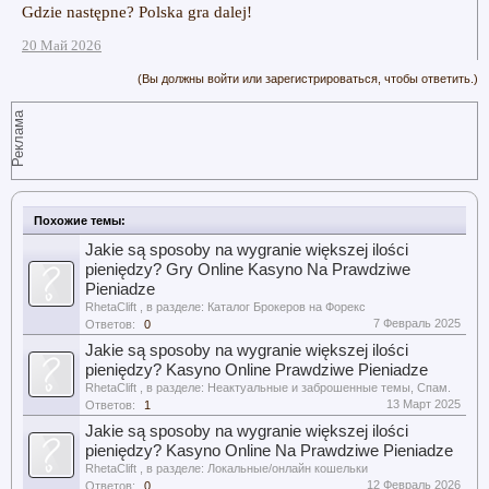
Gdzie następne? Polska gra dalej!
20 Май 2026
(Вы должны войти или зарегистрироваться, чтобы ответить.)
Реклама
Похожие темы:
Jakie są sposoby na wygranie większej ilości
pieniędzy? Gry Online Kasyno Na Prawdziwe
Pieniadze
RhetaClift
, в разделе:
Каталог Брокеров на Форекс
7 Февраль 2025
Ответов:
0
Jakie są sposoby na wygranie większej ilości
pieniędzy? Kasyno Online Prawdziwe Pieniadze
RhetaClift
, в разделе:
Неактуальные и заброшенные темы, Спам.
13 Март 2025
Ответов:
1
Jakie są sposoby na wygranie większej ilości
pieniędzy? Kasyno Online Na Prawdziwe Pieniadze
RhetaClift
, в разделе:
Локальные/онлайн кошельки
12 Февраль 2026
Ответов:
0