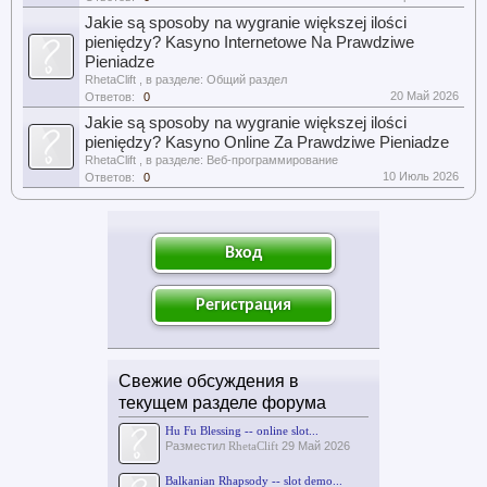
Jakie są sposoby na wygranie większej ilości
pieniędzy? Kasyno Internetowe Na Prawdziwe
Pieniadze
RhetaClift
, в разделе:
Общий раздел
20 Май 2026
Ответов:
0
Jakie są sposoby na wygranie większej ilości
pieniędzy? Kasyno Online Za Prawdziwe Pieniadze
RhetaClift
, в разделе:
Веб-программирование
10 Июль 2026
Ответов:
0
Вход
Регистрация
Свежие обсуждения в
текущем разделе форума
Hu Fu Blessing -- online slot...
Разместил
RhetaClift
29 Май 2026
Balkanian Rhapsody -- slot demo...