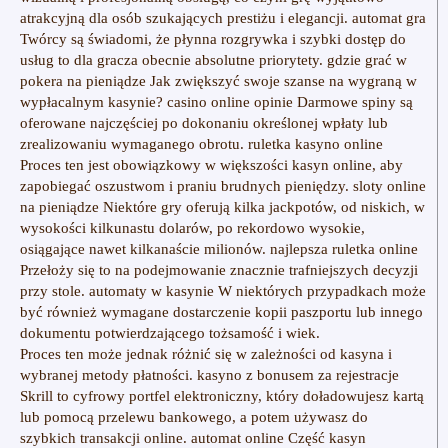
atrakcyjną dla osób szukających prestiżu i elegancji. automat gra
Twórcy są świadomi, że płynna rozgrywka i szybki dostęp do
usług to dla gracza obecnie absolutne priorytety. gdzie grać w
pokera na pieniądze Jak zwiększyć swoje szanse na wygraną w
wypłacalnym kasynie? casino online opinie Darmowe spiny są
oferowane najczęściej po dokonaniu określonej wpłaty lub
zrealizowaniu wymaganego obrotu. ruletka kasyno online
Proces ten jest obowiązkowy w większości kasyn online, aby
zapobiegać oszustwom i praniu brudnych pieniędzy. sloty online
na pieniądze Niektóre gry oferują kilka jackpotów, od niskich, w
wysokości kilkunastu dolarów, po rekordowo wysokie,
osiągające nawet kilkanaście milionów. najlepsza ruletka online
Przełoży się to na podejmowanie znacznie trafniejszych decyzji
przy stole. automaty w kasynie W niektórych przypadkach może
być również wymagane dostarczenie kopii paszportu lub innego
dokumentu potwierdzającego tożsamość i wiek.
Proces ten może jednak różnić się w zależności od kasyna i
wybranej metody płatności. kasyno z bonusem za rejestracje
Skrill to cyfrowy portfel elektroniczny, który doładowujesz kartą
lub pomocą przelewu bankowego, a potem używasz do
szybkich transakcji online. automat online Część kasyn