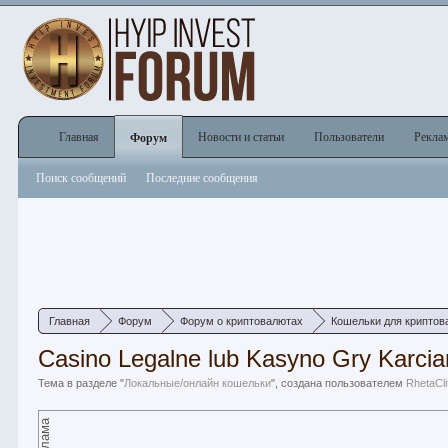
Главная
Новости и статьи
Пользователи
Рекла
Форум
Поиск сообщений
Последние сообщения
Главная
Форум
Форум о криптовалютах
Кошельки для криптов
Casino Legalne lub Kasyno Gry Karci
Тема в разделе "
Локальные/онлайн кошельки
", создана пользователем
RhetaCli
Реклама