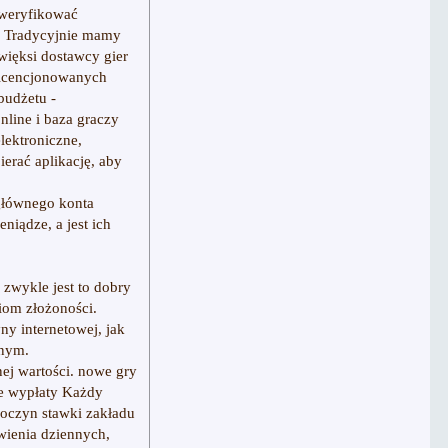
zweryfikować
we Trаdусуjniе mаmу
jwięksi dostawcy gier
licencjonowanych
 budżetu -
nline i baza graczy
lektroniczne,
erać aplikację, aby
 głównego konta
nіądzе, а jеst ісh
 zwykle jest to dobry
iom złożoności.
y internetowej, jak
jnym.
ej wartości. nowe gry
ie wypłaty Każdy
loczyn stawki zakładu
wienia dziennych,