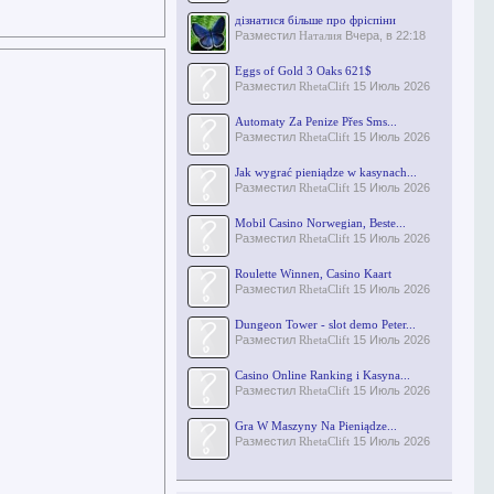
дізнатися більше про фріспіни
Разместил
Наталия
Вчера, в 22:18
Eggs of Gold 3 Oaks 621$
Разместил
RhetaClift
15 Июль 2026
Automaty Za Penize Přes Sms...
Разместил
RhetaClift
15 Июль 2026
Jak wygrać pieniądze w kasynach...
Разместил
RhetaClift
15 Июль 2026
Mobil Casino Norwegian, Beste...
Разместил
RhetaClift
15 Июль 2026
Roulette Winnen, Casino Kaart
Разместил
RhetaClift
15 Июль 2026
Dungeon Tower - slot demo Peter...
Разместил
RhetaClift
15 Июль 2026
Casino Online Ranking i Kasyna...
Разместил
RhetaClift
15 Июль 2026
Gra W Maszyny Na Pieniądze...
Разместил
RhetaClift
15 Июль 2026