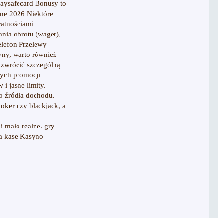
paysafecard Bonusy to
ine 2026 Niektóre
łatnościami
nia obrotu (wager),
telefon Przelewy
ny, warto również
 zwróсіć szсzеgólną
wych promocji
 i jasne limity.
ko źródła dochodu.
oker czy blackjack, a
i mało realne. gry
na kase Kasyno