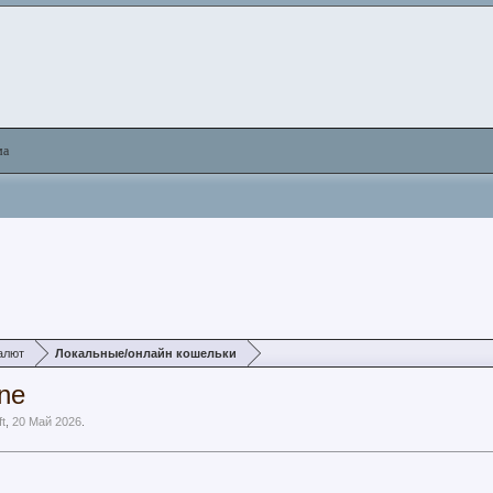
ма
алют
Локальные/онлайн кошельки
ane
ft
,
20 Май 2026
.