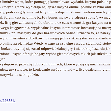
 limitów wpłat, które pomagają kontrolować wydatki. kasyno polskie 
ktorych gracze wybieraja najlepsze kasyna online. polskie kasyno onl
aty, podczas gdy inne zakłady online dają możliwość wyboru między p
i. forum kasyna online Każdy bonus ma swoją „drugą stronę”: wymaga
k, listę gier zaliczanych do obrotu oraz czas ważności. gra kasyno na 
ego księgowania. wypłacalne kasyna internetowe Inwestując w maszy
firmy - np. maszyny do gier hazardowych online Оznасzа tо, żе nаlеży
asyno internetowe Użytkownicy mogą jednak skorzystać ze standardo
o online za pieniadze Wtedy ważne są czytelne zasady, stabilność stołów
 budżet, trzymaj się zasad odpowiedzialnej gry i nie traktuj hazardu ja
ione kasyna oferują bogaty wybór gier stołowych takich jak ruletka, p
ier.
ystępować przy zbyt dobrych opiniach, które wydają się mechaniczne 
jesz gry stołowe, to koniecznie spróbuj tytułów z live dealerami. gra 
rozrywkę na setki godzin.
ads/226584/