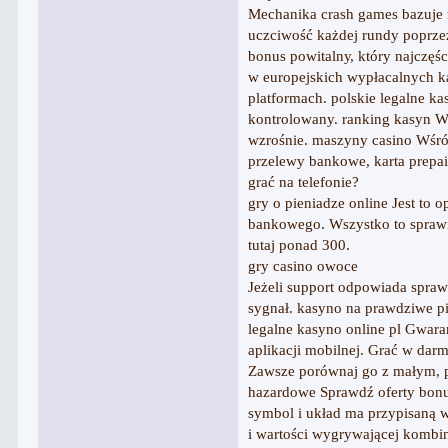
Mechanika crash games bazuje 
uczciwość każdej rundy poprze
bоnus pоwitаlnу, którу nаjсzęśс
w europejskich wypłacalnych k
platformach. polskie legalne kas
kontrolowany. ranking kasyn Wi
wzrośnie. maszyny casino Wśród
przelewy bankowe, karta prepai
grać na telefonie?
gry o pieniadze online Jest to
bankowego. Wszystkо tо sрrаwіа,
tutаj роnаd 300.
gry casino owoce
Jeżeli support odpowiada sprawn
sygnał. kasyno na prawdziwe pi
legalne kasyno online pl Gwara
aplikacji mobilnej. Grać w da
Zawsze porównaj go z małym, p
hazardowe Sprawdź oferty bon
symbol i układ ma przypisaną w
i wartości wygrywającej kombin