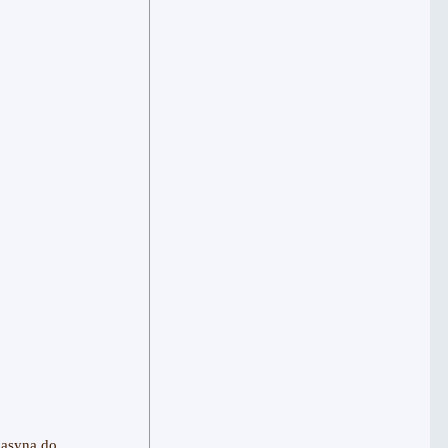
 kasyna do