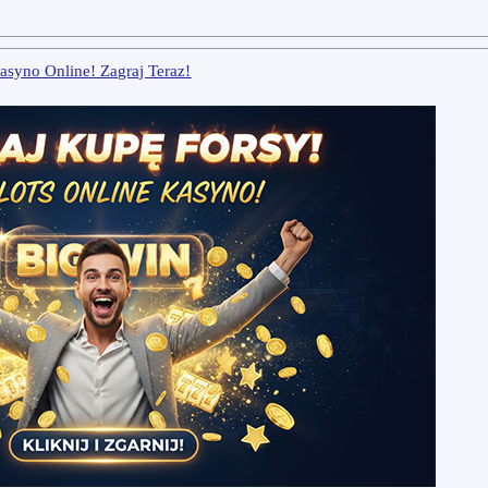
asyno Online! Zagraj Teraz!