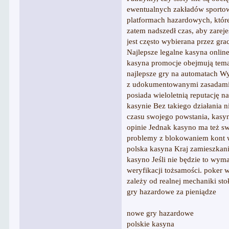
ewentualnych zakładów sportow
platformach hazardowych, które
zatem nadszedł czas, aby zarej
jest często wybierana przez gra
Najlepsze legalne kasyna online
kasyna promocje obejmują tema
najlepsze gry na automatach Wy
z udokumentowanymi zasadami 
posiada wieloletnią reputację n
kasynie Bez takiego działania 
czasu swojego powstania, kasyn
opinie Jednak kasyno ma też sw
problemy z blokowaniem kont w
polska kasyna Kraj zamieszkani
kasyno Jeśli nie będzie to wyma
weryfikacji tożsamości. poker 
zależy od realnej mechaniki sto
gry hazardowe za pieniądze
nowe gry hazardowe
polskie kasyna