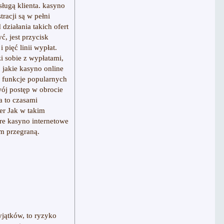
sługą klienta. kasyno
racji są w pełni
 działania takich ofert
ć, jest przycisk
pięć linii wypłat.
i sobie z wypłatami,
 jakie kasyno online
e funkcje popularnych
wój postęp w obrocie
a to czasami
er Jak w takim
re kasyno internetowe
m przegraną.
yjątków, to ryzyko