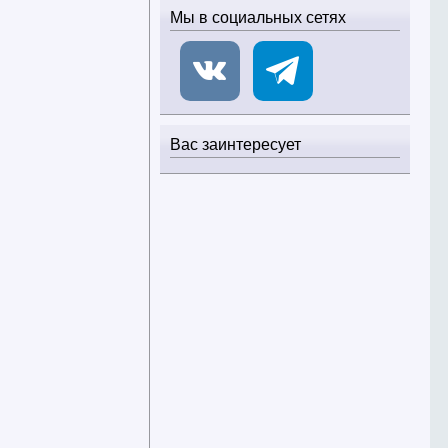
Мы в социальных сетях
Вас заинтересует