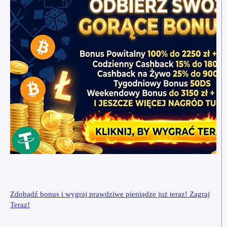
Zdobądź bonus i wygraj prawdziwe pieniądze już teraz! Zagraj
Teraz!