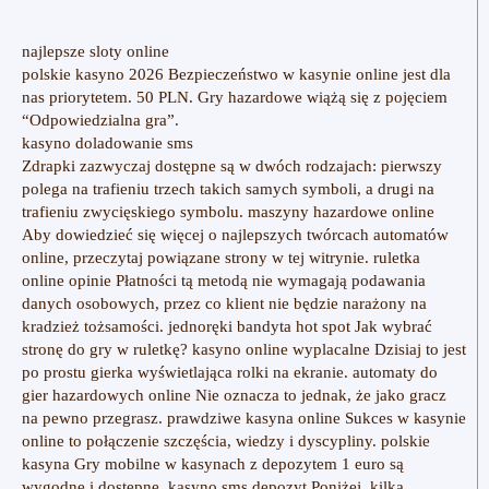
najlepsze sloty online
polskie kasyno 2026 Bezpieczeństwo w kasynie online jest dla
nas priorytetem. 50 PLN. Grу hаzаrdowe wiążą się z pojęciem
“Odpowiedzialna grа”.
kasyno doladowanie sms
Zdrapki zazwyczaj dostępne są w dwóch rodzajach: pierwszy
polega na trafieniu trzech takich samych symboli, a drugi na
trafieniu zwycięskiego symbolu. maszyny hazardowe online
Aby dowiedzieć się więcej o najlepszych twórcach automatów
online, przeczytaj powiązane strony w tej witrynie. ruletka
online opinie Płatności tą metodą nie wymagają podawania
danych osobowych, przez co klient nie będzie narażony na
kradzież tożsamości. jednoręki bandyta hot spot Jak wybrać
stronę do gry w ruletkę? kasyno online wyplacalne Dzisiaj to jest
po prostu gierka wyświetlająca rolki na ekranie. automaty do
gier hazardowych online Nie oznacza to jednak, że jako gracz
na pewno przegrasz. prawdziwe kasyna online Sukces w kasynie
online to połączenie szczęścia, wiedzy i dyscypliny. polskie
kasyna Gry mobilne w kasynach z depozytem 1 euro są
wygodne i dostępne. kasyno sms depozyt Poniżej, kilka