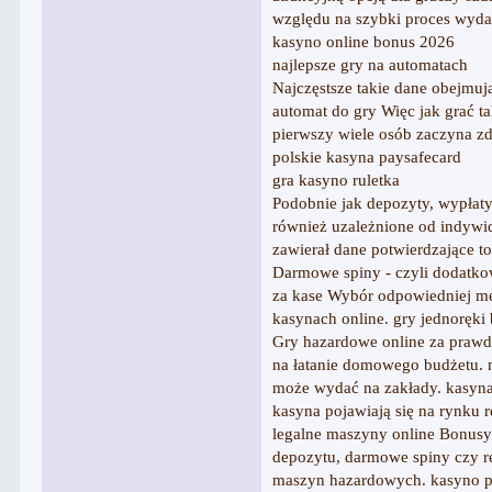
względu na szybki proces wydaw
kasyno online bonus 2026
najlepsze gry na automatach
Najczęstsze takie dane obejmuj
automat do gry Więc jak grać t
pierwszy wiele osób zaczyna zda
polskie kasyna paysafecard
gra kasyno ruletka
Podobnie jak depozyty, wypłat
również uzależnione od indywi
zawierał dane potwierdzające t
Darmowe spiny - czyli dodatko
za kase Wybór odpowiedniej me
kasynach online. gry jednoręki
Gry hazardowe online za prawd
na łatanie domowego budżetu. m
może wydać na zakłady. kasyna
kasyna pojawiają się na rynku 
legalne maszyny online Bonusy
depozytu, darmowe spiny czy re
maszyn hazardowych. kasyno pl