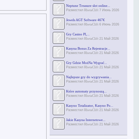
Neptune Treasure slot online...
Разместил
RhetaClift
7 Июнь 2026
Jewels AGT Software 467€
Разместил
RhetaClift
6 Июнь 2026
Gry Casino Pl,...
Разместил
RhetaClift
21 Май 2026
Kasyna Bonus Za Rejestracje...
Разместил
RhetaClift
21 Май 2026
Gry Gdzie MożNa Wygrać...
Разместил
RhetaClift
21 Май 2026
Najlepsze gry do wygrywania...
Разместил
RhetaClift
21 Май 2026
Które automaty przynoszą...
Разместил
RhetaClift
21 Май 2026
Kasyno Totalizator, Kasyno Po...
Разместил
RhetaClift
21 Май 2026
Jakie Kasyna Internetowe...
Разместил
RhetaClift
21 Май 2026