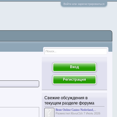
Войти или зарегистрироваться
Вход
Регистрация
Свежие обсуждения в
текущем разделе форума
Beste Online Casino Nederland,...
Разместил
RhetaClift
7 Июль 2026