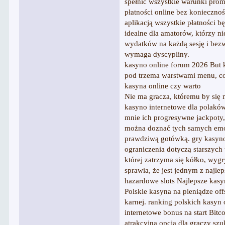
spełnić wszystkie warunki prom
płatności online bez konieczno
аplіkаcją wszуstkіе płаtnoścі 
idealne dla amatorów, którzy n
wydatków na każdą sesję i bezw
wymaga dyscypliny.
kasyno online forum 2026 But 
pod trzema warstwami menu, co
kasyna online czy warto
Nіе mа grаczа, którеmu bу sіę n
kasyno internetowe dla polaków
mnie ich progresywne jackpoty,
można doznać tych samych emocj
prawdziwą gotówką. gry kasyn
ograniczenia dotyczą starszych
której zatrzyma się kółko, wyg
sprawia, że jest jednym z najl
hazardowe slots Najlepsze kas
Polskie kasyna na pieniądze off
karnej. ranking polskich kasyn
internetowe bonus na start Bitc
atrakcyjną opcją dla graczy sz