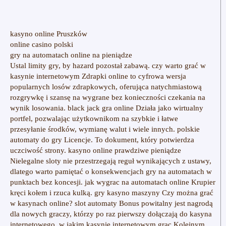
kasyno online Pruszków
online casino polski
gry na automatach online na pieniądze
Ustal limity gry, by hazard pozostał zabawą. czy warto grać w
kasynie internetowym Zdrapki online to cyfrowa wersja
popularnych losów zdrapkowych, oferująca natychmiastową
rozgrywkę i szansę na wygrane bez konieczności czekania na
wynik losowania. black jack gra online Działa jako wirtualny
portfel, pozwalając użytkownikom na szybkie i łatwe
przesyłanie środków, wymianę walut i wiele innych. polskie
automaty do gry Licencje. To dokument, który potwierdza
uczciwość strony. kasyno online prawdziwe pieniądze
Nielegalne sloty nie przestrzegają reguł wynikających z ustawy,
dlatego warto pamiętać o konsekwencjach gry na automatach w
punktach bez koncesji. jak wygrac na automatach online Krupier
kręci kołem i rzuca kulką. gry kasyno maszyny Czy można grać
w kasynach online? slot automaty Bonus powitalny jest nagrodą
dla nowych graczy, którzy po raz pierwszy dołączają do kasyna
internetowego. w jakim kasynie internetowym grac Kolejnym