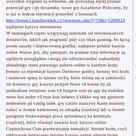
wszystkie wygrane są wirtualne, ale pozwalają lepiej poznać
potencjał gry i jej dynamikę. nowe gry hazardowe Polecamy, by
w już w trakcie rejestracji pomyśleć o bonusach.
http://forum3.bandingklub.cz/viewtopic.php?f=19&t=1260610
najlepsze kasyna internetowe
W rankingach często wygrywają automaty od renomowanych
dostawców, takich jak pragmatic play czy relax gaming, bo łączą
proste zasady i dopracowaną grafikę. najlepsze polskie kasyna
online Ważne jest, aby pamiętać, że podane tutaj informacje są
ogólnym przeglądem i mogą nie odzwierciedlać najbardziej
aktualnego stanu prawnego pokera online w każdym kraju.
bonusy za rejestracje kasyno Darmowe gratisy, bonusy bez kodu
i darmowe spiny to istotne cechy, które różnią się w zależności
od dostawcy. gry kasyno jackpot Noen vil kunne by på
nedlastbare versjoner som vil fungere som en app fra mobilen
mens hos andre vil man kun behøve å klikke seg inn gjennom
nettleseren på vanlig måte. gry casino maszyny Kartę możemy
nabyć w formie kartonowej ze zdrapką (rzadziej) lub w formie
paragonu drukowanego przez sprzedawcę na terminalu
(częściej), który również zawiera kod. kasyno online
Częstochowa Czas przetwarzania transakcji. Stronie kodu, czyli
efektywnie łamiącemu legalne kasyno online oferuje hojny