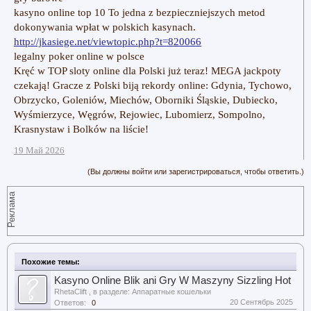
kasyno online top 10 To jedna z bezpieczniejszych metod
dokonywania wpłat w polskich kasynach.
http://jkasiege.net/viewtopic.php?t=820066
legalny poker online w polsce
Kręć w TOP sloty online dla Polski już teraz! MEGA jackpoty
czekają! Gracze z Polski biją rekordy online: Gdynia, Tychowo,
Obrzycko, Goleniów, Miechów, Oborniki Śląskie, Dubiecko,
Wyśmierzyce, Węgrów, Rejowiec, Lubomierz, Sompolno,
Krasnystaw i Bolków na liście!
19 Май 2026
(Вы должны войти или зарегистрироваться, чтобы ответить.)
Реклама
Похожие темы:
Kasyno Online Blik ani Gry W Maszyny Sizzling Hot
RhetaClift
, в разделе:
Аппаратные кошельки
20 Сентябрь 2025
Ответов:
0