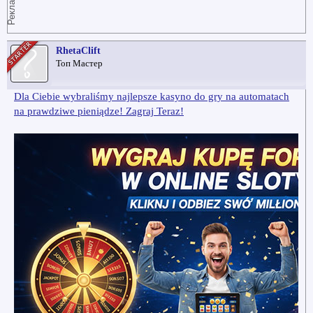
Реклама
RhetaClift
Топ Мастер
Dla Ciebie wybraliśmy najlepsze kasyno do gry na automatach
na prawdziwe pieniądze! Zagraj Teraz!