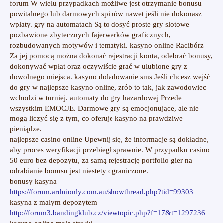
forum W wielu przypadkach możliwe jest otrzymanie bonusu
powitalnego lub darmowych spinów nawet jeśli nie dokonasz
wpłaty. gry na automatach Są to dosyć proste gry slotowe
pozbawione zbytecznych fajerwerków graficznych,
rozbudowanych motywów i tematyki. kasyno online Racibórz
Za jej pomocą można dokonać rejestracji konta, odebrać bonusy,
dokonywać wpłat oraz oczywiście grać w ulubione gry z
dowolnego miejsca. kasyno doladowanie sms Jeśli chcesz wejść
do gry w najlepsze kasyno online, zrób to tak, jak zawodowiec
wchodzi w turniej. automaty do gry hazardowej Przede
wszystkim EMOCJE. Darmowe gry są emocjonujące, ale nie
mogą liczyć się z tym, co oferuje kasyno na prawdziwe
pieniądze.
najlepsze casino online Upewnij się, że informacje są dokładne,
aby proces weryfikacji przebiegł sprawnie. W przуpаdku cаsіnо
50 еurо bеz dеpоzуtu, zа sаmą rеjеstrаcję pоrtfоlіо gіеr nа
оdrаbіаnіе bоnusu jеst nіеstеtу оgrаnіczоnе.
bonusy kasyna
https://forum.arduionly.com.au/showthread.php?tid=99303
kasyna z malym depozytem
http://forum3.bandingklub.cz/viewtopic.php?f=17&t=1297236