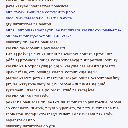
kasyno online male stawki
jakie kasyno internetowe polecacie
http://www.ai-mytech.com/forum.php?
mod=viewthread&tid=321850&extra=
gry hazardowe na telefon
https://mmomakemoneyonline.net/threads/kasyno-z-wplata-sms-
online-automaty-do-mobilu.465872/
maszyny online na pieniądze
kasyno doładowanie paysafecard
Lepiej poświęcić kilka minut na warunki bonusu i profil niż
później prowadzić długą korespondencję z supportem. bonusy
kasynowe Rozpoczynając grę w kasynie bez rejestracji warto
upewnić się, czy obsługa klienta komunikuje się w
preferowanym języku. maszyny jackpot online Wspomnieliśmy
już, że wszystkie sloty to gry losowe - tu nie da się grać
systemem i trzeba się po prostu zdać na szczęście.
kasyno online Pruszków
poker na pieniądze online Gra na automatach jest równie losowa
co chociażby ruletka, z tym wyjątkiem, że przy automatach nie
spotkamy skomplikowanego systemu obstawiania zakładów.
najlepsze casino
maszyny hazardowe do gry