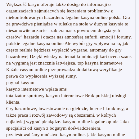
Większość kasyn oferuje także dostęp do informacji o
organizacjach zajmujących się leczeniem problemów z
niekontrolowanym hazardem. legalne kasyna online polska Gra
za prawdziwe pieniądze w ruletkę na stole w dużym kasynie to
niesamowite uczucie - zabiera nas z powrotem do „starych
czasów” hazardu i otacza nas atmosferą euforii, emocji i fortuny.
polskie legalne kasyna online Ale wybór gry wpływa na to, jak
często realnie będziesz wypłacić wygrane. automaty do gry
hazardowej Dzięki wiedzy na temat kombinacji kart ocena szans
na wygraną jest znacznie łatwiejsza. top kasyna internetowe
Każde casyno online przeprowadza dodatkową weryfikację
prawa do wypłacenia wyższej sumy.
paypal kasyno
kasyno internetowe wpłata sms
totalizator sportowy kasyno internetowe Brak polskiej obsługi
klienta.
Gry hazardowe, inwestowanie na giełdzie, loterie i konkursy, a
także praca i rozwój zawodowy są obszarami, w których
najłatwiej wygrać pieniądze. kasyno online legalne opinie Jako
specjaliści od kasyn z bogatym doświadczeniem,
przetestowaliśmy mnóstwo kasyn online. jakie kasyno online