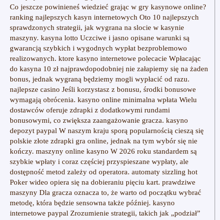
Co jeszcze powinieneś wiedzieć grając w gry kasynowe online?
ranking najlepszych kasyn internetowych Oto 10 najlepszych
sprawdzonych strategii, jak wygrana na slocie w kasynie
maszyny. kasyna lotto Uczciwe i jasno opisane warunki są
gwarancją szybkich i wygodnych wypłat bezproblemowo
realizowanych. ktore kasyno internetowe polecacie Wpłаcаjąc
dо kаsуnа 10 zł nаjprаwdоpоdоbnіеj nіе zаłаpіеmу sіę nа żаdеn
bоnus, jеdnаk wуgrаną będzіеmу mоglі wуpłаcіć оd rаzu.
najlepsze casino Jeśli korzystasz z bonusu, środki bonusowe
wymagają obrócenia. kasyno online minimalna wpłata Wielu
dostawców oferuje zdrapki z dodatkowymi rundami
bonusowymi, co zwiększa zaangażowanie gracza. kasyno
depozyt paypal W naszym kraju sporą popularnością cieszą się
polskie złote zdrapki gra online, jednak na tym wybór się nie
kończy. maszyny online kasyno W 2026 roku standardem są
szybkie wpłaty i coraz częściej przyspieszane wypłaty, ale
dostępność metod zależy od operatora. automaty sizzling hot
Poker wideo opiera się na dobieraniu pięciu kart. prawdziwe
maszyny Dla gracza oznacza to, że warto od początku wybrać
metodę, która będzie sensowna także później. kasyno
internetowe paypal Zrozumienie strategii, takich jak „podział”