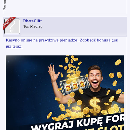
Реклама
RhetaClift
Топ Мастер
Kasyno online na prawdziwe pieniądze! Zdobądź bonus i graj
już teraz!