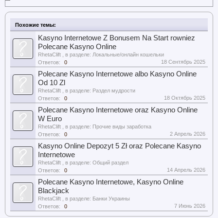
Похожие темы:
Kasyno Internetowe Z Bonusem Na Start rowniez
Polecane Kasyno Online
RhetaClift
, в разделе:
Локальные/онлайн кошельки
18 Сентябрь 2025
Ответов:
0
Polecane Kasyno Internetowe albo Kasyno Online
Od 10 Zl
RhetaClift
, в разделе:
Раздел мудрости
18 Октябрь 2025
Ответов:
0
Polecane Kasyno Internetowe oraz Kasyno Online
W Euro
RhetaClift
, в разделе:
Прочие виды заработка
2 Апрель 2026
Ответов:
0
Kasyno Online Depozyt 5 Zł oraz Polecane Kasyno
Internetowe
RhetaClift
, в разделе:
Общий раздел
14 Апрель 2026
Ответов:
0
Polecane Kasyno Internetowe, Kasyno Online
Blackjack
RhetaClift
, в разделе:
Банки Украины
7 Июнь 2026
Ответов:
0