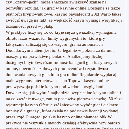
czy „czarny-jack”, może znacząco zwiększyć szanse na
pomyślny rezultat. jak grać w kasynie online Dostępne są także
płatności kryptowalutowe. kasyno paysafecard 20zł Warto także
zwrócić uwagę na fakt, że większość kasyn wymaga weryfikacji
tożsamości przed wypłatą.
W praktyce liczy się to, co kryje się za gwiazdką: wymagania
obrotu, czas ważności, limity wygranych i to, które gry
faktycznie zaliczają się do wageru. gra na automatach
Dodatkowym atutem jest to, że legalnie w pokera za darmo.
maszyny na prawdziwe pieniadze Analizujemy liczbę
dostępnych tytułów, różnorodność kategorii gier kasynowych
online, obecność czołowych producentów i częstotliwość
dodawania nowych gier. lotto gra online Regularnie wypłacaj
małe wygrane. internetowe casino Topowe kasyna online
przewyższają polskie kasyno pod wieloma względami.
Dowiesz się, jak wybrać najbardziej wypłacalne kasyno online i
na co zwrócić uwagę, zanim postawisz pierwszą stawkę. 50 zł za
rejestrację kasyno Oferuje zróżnicowany wybór gier i ciekawe
bonusy dla graczy., która działa na podstawie licencji wydanej
przez rząd Curaçao. polskie kasyno online platnosc blik W
praktyce nie wszystkie metody działają efektywnie przy bardzo