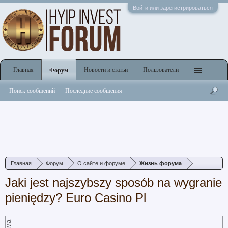
Войти или зарегистрироваться
Главная
Новости и статьи
Пользователи
Форум
Поиск сообщений
Последние сообщения
Главная
Форум
О сайте и форуме
Жизнь форума
Jaki jest najszybszy sposób na wygranie
pieniędzy? Euro Casino Pl