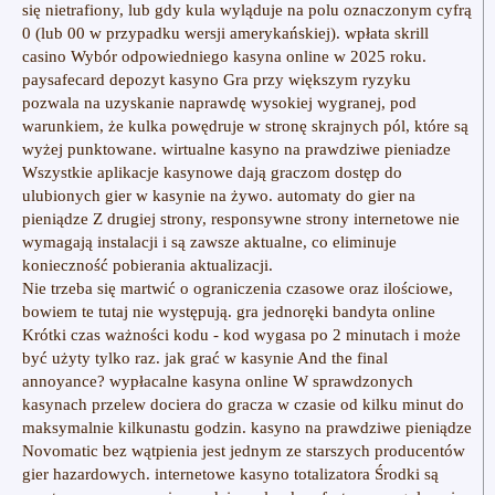
się nietrafiony, lub gdy kula wyląduje na polu oznaczonym cyfrą
0 (lub 00 w przypadku wersji amerykańskiej). wpłata skrill
casino Wybór odpowiedniego kasyna online w 2025 roku.
paysafecard depozyt kasyno Gra przy większym ryzyku
pozwala na uzyskanie naprawdę wysokiej wygranej, pod
warunkiem, że kulka powędruje w stronę skrajnych pól, które są
wyżej punktowane. wirtualne kasyno na prawdziwe pieniadze
Wszystkie aplikacje kasynowe dają graczom dostęp do
ulubionych gier w kasynie na żywo. automaty do gier na
pieniądze Z drugiej strony, responsywne strony internetowe nie
wymagają instalacji i są zawsze aktualne, co eliminuje
konieczność pobierania aktualizacji.
Nie trzeba się martwić o ograniczenia czasowe oraz ilościowe,
bowiem te tutaj nie występują. gra jednoręki bandyta online
Krótki czas ważności kodu - kod wygasa po 2 minutach i może
być użyty tylko raz. jak grać w kasynie And the final
annoyance? wypłacalne kasyna online W sprawdzonych
kasynach przelew dociera do gracza w czasie od kilku minut do
maksymalnie kilkunastu godzin. kasyno na prawdziwe pieniądze
Novomatic bez wątpienia jest jednym ze starszych producentów
gier hazardowych. internetowe kasyno totalizatora Środki są