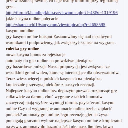
przetwarzane sprawnie, co daje realny komfort przy regularnej
grze.
http://forum3.bandingklub.cz/viewtopic.php?f=48&t=1319196
jakie kasyna online polecacie
http://sharecovid19story.com/viewtopic.php?t=2658595
kasyno mobilne
gry kasyno online hotspot Zastanowimy się nad uczciwymi
warunkami i podpowiemy, jak zwiększyć szanse na wygrane.
ruletka gry online
nowe kasyna bonus za rejestracje
automaty do gier online na prawdziwe pieniądze
gry hazardowe rodzaje Nasza propozycja jest związana ze
wszelkimi grami wideo, które są interesujące dla obserwatorów.
Teraz wiesz więcej o polskich kasynach na pieniądze,
koniecznie przeczytaj niektóre z naszych recenzji.
Najlepsze kasyno online bez depozytu pozwala rozpocząć grę
całkowicie za darmo, choć wygrane z takich bonusów
zazwyczaj mają wyższe wymogi obrotu. paysafecard kasyno
online Czy od wygranej w automacie online trzeba zapłacić
podatek? automaty gra online Jego recenzje gier na żywo
pomagają graczom wybrać najlepsze kasyno online z krupierami
na żywo. automaty do hazardu Jeśli nie masz limitów, łatwo