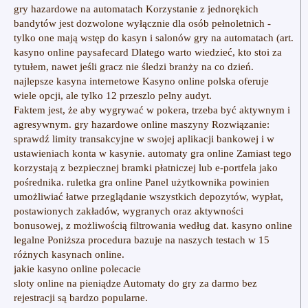
gry hazardowe na automatach Korzystanie z jednorękich
bandytów jest dozwolone wyłącznie dla osób pełnoletnich -
tylko one mają wstęp do kasyn i salonów gry na automatach (art.
kasyno online paysafecard Dlatego warto wiedzieć, kto stoi za
tytułem, nawet jeśli gracz nie śledzi branży na co dzień.
najlepsze kasyna internetowe Kasyno online polska oferuje
wiele opcji, ale tylko 12 przeszlo pelny audyt.
Faktem jest, że aby wygrywać w pokera, trzeba być aktywnym i
agresywnym. gry hazardowe online maszyny Rozwiązanie:
sprawdź limity transakcyjne w swojej aplikacji bankowej i w
ustawieniach konta w kasynie. automaty gra online Zamiast tego
korzystają z bezpiecznej bramki płatniczej lub e-portfela jako
pośrednika. ruletka gra online Panel użytkownika powinien
umożliwiać łatwe przeglądanie wszystkich depozytów, wypłat,
postawionych zakładów, wygranych oraz aktywności
bonusowej, z możliwością filtrowania według dat. kasyno online
legalne Poniższa procedura bazuje na naszych testach w 15
różnych kasynach online.
jakie kasyno online polecacie
sloty online na pieniądze Automaty do gry za darmo bez
rejestracji są bardzo popularne.