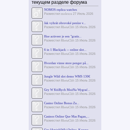
текущем разделе форума
NOMOS replica watches
Разместил
molexra
27 Июль 2026
Jak vyhrát obrovské peníze v...
Разместил
RhetaClift
15 Июль 2026
Hoe activeer je een "gratis...
Разместил
RhetaClift
15 Июль 2026
6 in 1 Blackjack -- online slot...
Разместил
RhetaClift
15 Июль 2026
Hvordan vinne store penger på...
Разместил
RhetaClift
15 Июль 2026
Jungle Wild slot demo WMS 130€
Разместил
RhetaClift
15 Июль 2026
Gry W KtóRych MożNa Wygrać...
Разместил
RhetaClift
15 Июль 2026
Casino Online Bonus Za...
Разместил
RhetaClift
15 Июль 2026
Casinos Online Que Mas Pagan,...
Разместил
RhetaClift
15 Июль 2026
Gry łAmigłóWki Online, Kasyno...