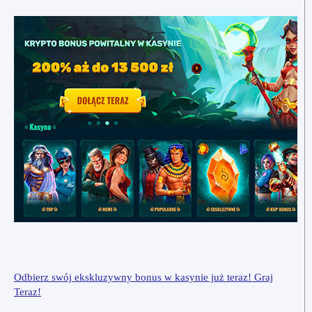
Odbierz swój ekskluzywny bonus w kasynie już teraz! Graj
Teraz!