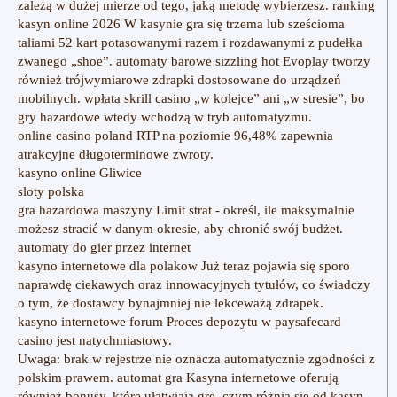
zależą w dużej mierze od tego, jaką metodę wybierzesz. ranking
kasyn online 2026 W kasynie gra się trzema lub sześcioma
taliami 52 kart potasowanymi razem i rozdawanymi z pudełka
zwanego „shoe”. automaty barowe sizzling hot Evoplay tworzy
również trójwymiarowe zdrapki dostosowane do urządzeń
mobilnych. wpłata skrill casino „w kolejce” ani „w stresie”, bo
gry hazardowe wtedy wchodzą w tryb automatyzmu.
online casino poland RTP na poziomie 96,48% zapewnia
atrakcyjne długoterminowe zwroty.
kasyno online Gliwice
sloty polska
gra hazardowa maszyny Limit strat - określ, ile maksymalnie
możesz stracić w danym okresie, aby chronić swój budżet.
automaty do gier przez internet
kasyno internetowe dla polakow Już teraz pojawia się sporo
naprawdę ciekawych oraz innowacyjnych tytułów, co świadczy
o tym, że dostawcy bynajmniej nie lekceważą zdrapek.
kasyno internetowe forum Proces depozytu w paysafecard
casino jest natychmiastowy.
Uwaga: brak w rejestrze nie oznacza automatycznie zgodności z
polskim prawem. automat gra Kasyna internetowe oferują
również bonusy, które ułatwiają grę, czym różnią się od kasyn