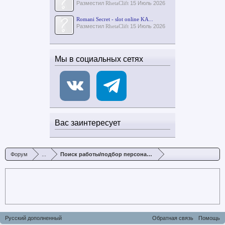
Разместил
RhetaClift
15 Июль 2026
Romani Secret - slot online KA...
Разместил
RhetaClift
15 Июль 2026
Мы в социальных сетях
Вас заинтересует
Форум
...
Поиск работы/подбор персонала/сервисы
Русский дополненный
Обратная связь
Помощь