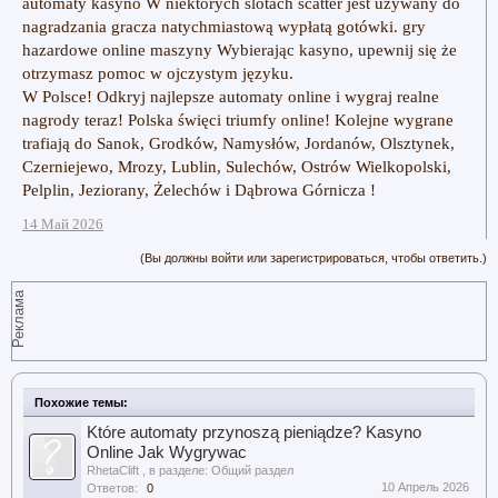
automaty kasyno W niektórych slotach scatter jest używany do
nagradzania gracza natychmiastową wypłatą gotówki. gry
hazardowe online maszyny Wybierając kasyno, upewnij się że
otrzymasz pomoc w ojczystym języku.
W Polsce! Odkryj najlepsze automaty online i wygraj realne
nagrody teraz! Polska święci triumfy online! Kolejne wygrane
trafiają do Sanok, Grodków, Namysłów, Jordanów, Olsztynek,
Czerniejewo, Mrozy, Lublin, Sulechów, Ostrów Wielkopolski,
Pelplin, Jeziorany, Żelechów i Dąbrowa Górnicza !
14 Май 2026
(Вы должны войти или зарегистрироваться, чтобы ответить.)
Реклама
Похожие темы:
Które automaty przynoszą pieniądze? Kasyno
Online Jak Wygrywac
RhetaClift
, в разделе:
Общий раздел
10 Апрель 2026
Ответов:
0