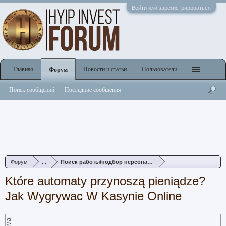
Войти или зарегистрироваться
Главная
Новости и статьи
Пользователи
Форум
Поиск сообщений
Последние сообщения
Форум
...
Поиск работы/подбор персонала/сервисы
Które automaty przynoszą pieniądze?
Jak Wygrywac W Kasynie Online