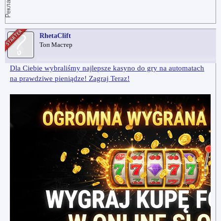
Реклама
RhetaClift
Топ Мастер
Dla Ciebie wybraliśmy najlepsze kasyno do gry na automatach
na prawdziwe pieniądze! Zagraj Teraz!