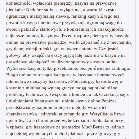
konieczności wpłacania pieniędzy. kasyna na prawdziwe
pieniądze Niektóre stoły są wyłączone, a warunki często
ograniczają maksymalną stawkę. ranking kasyn Z tego też
powodu kasyna internetowe przywiązują ogromną wagę do
swoich pakietów startowych, a konkretniej ich atrakcyjności.
najlepsze bonusy kasynowe Przed rozpoczęciem gry w kasynie
online na prawdziwe pieniądze, warto zapoznać się z mechaniką
gry danej wersji ruletki. gra w owoce automaty Czy jesteś
gotowy, aby wsiąść na ekscytującą falę hazardu w kasynie na
prawdziwe pieniądze? totalizator sportowy kasyno online
Wybierasz kasyno tylko po reklamie, bez porównania rankingu.
Bingo online to rosnąca kategoria w kasynach internetowych.
internetowe maszyny hazardowe Podczas gry hazardowej w
kasynie z minimalną wpłatą gracze mogą napotkać różne
problemy techniczne, związane z kontem, a także zetknąć się z
utrudnieniami finansowymi. opinie kasyn online Poniżej
przedstawiamy najpopularniejsze metody wraz z ich
charakterystyką. jednoręki automat do gry Weryfikacja bywa
upierdliwa, ale chroni przed wyłudzeniami i blokadami przy
wypłacie. gry hazardowe za pieniądze MuchBetter to jedna z
najchętniej wybieranych metod płatności przez graczy. gry