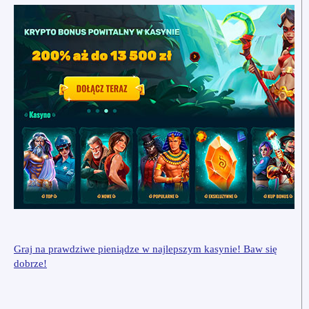
Graj na prawdziwe pieniądze w najlepszym kasynie! Baw się
dobrze!