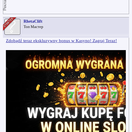
Реклама
RhetaClift
Топ Мастер
Zdobądź teraz ekskluzywny bonus w Kasyno! Zagraj Teraz!