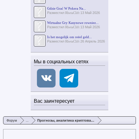
Gdzie Grać W Pokera Na...
Разместил
RhetaClift
13 Май 2026
Wirtualne Gry Kasynowe rowniez...
Разместил
RhetaClift
13 Май 2026
Is het mogelijk om reëel geld...
Разместил
RhetaClift
26 Апрель 2026
Мы в социальных сетях
Вас заинтересует
Форум
...
Прогнозы, аналитика криптовалют