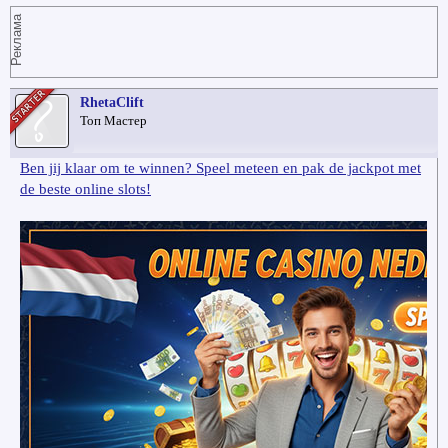
Реклама
RhetaClift
Топ Мастер
Ben jij klaar om te winnen? Speel meteen en pak de jackpot met
de beste online slots!