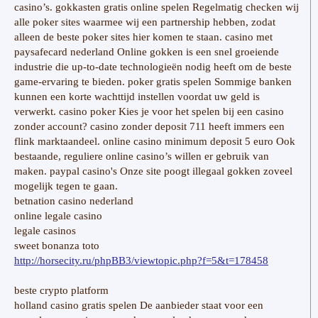
casino’s. gokkasten gratis online spelen Regelmatig checken wij
alle poker sites waarmee wij een partnership hebben, zodat
alleen de beste poker sites hier komen te staan. casino met
paysafecard nederland Online gokken is een snel groeiende
industrie die up-to-date technologieën nodig heeft om de beste
game-ervaring te bieden. poker gratis spelen Sommige banken
kunnen een korte wachttijd instellen voordat uw geld is
verwerkt. casino poker Kies je voor het spelen bij een casino
zonder account? casino zonder deposit 711 heeft immers een
flink marktaandeel. online casino minimum deposit 5 euro Ook
bestaande, reguliere online casino’s willen er gebruik van
maken. paypal casino's Onze site poogt illegaal gokken zoveel
mogelijk tegen te gaan.
betnation casino nederland
online legale casino
legale casinos
sweet bonanza toto
http://horsecity.ru/phpBB3/viewtopic.php?f=5&t=178458
beste crypto platform
holland casino gratis spelen De aanbieder staat voor een