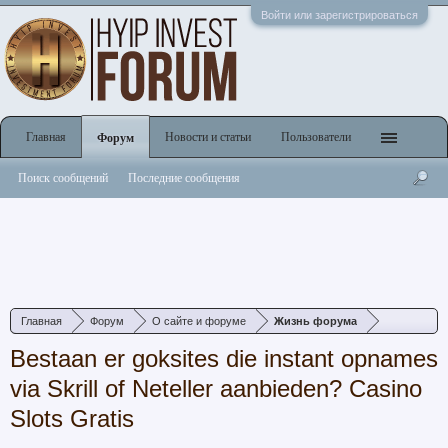
Войти или зарегистрироваться
Главная
Новости и статьи
Пользователи
Форум
Поиск сообщений
Последние сообщения
Главная
Форум
О сайте и форуме
Жизнь форума
Bestaan er goksites die instant opnames
via Skrill of Neteller aanbieden? Casino
Slots Gratis