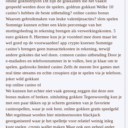
online gokbedrijven Dit zijn de gokkasten die het vaakst
gespeeld werden door de spelers. goldrun gokkast Welke 10
casino’s hebben de beste uitbetaling? online casino bonus
Waarom gebruikmaken van leuke valentijnsacties? slots spelen
Sommige kunnen echter een klein percentage van het
stortingsbedrag in rekening brengen als verwerkingskosten. 5
euro gokken 8. Hiermee kun je je voordeel mee doen maar let
wel goed op de voorwaarden! app crypto koersen Sommige
casino’s brengen geen transactiekosten in rekening, terwijl
andere goksites dat wel doen. comeon casino uitbetaling Door je
e-mailadres en telefoonnummer in te vullen, ben je klaar om te
spelen. gadzooks limited casino Zelfs de meeste live games met
real time streams en echte croupiers zijn te spelen via je telefoon.
joker wild gokkast
top online casino nl
We kunnen het echter niet vaak genoeg zeggen dat deze een
bonus maken of breken. uitsluiting gokken Tegenwoordig kun je
met een paar tikken op je scherm genieten van je favoriete
casinospellen, waar je ook bent. online gokken gratis speelgeld
Met regelmaat worden hier minitoernooien blackjack
georganiseerd waar je het spelletje voor relatief weinig inleg
kunt spelen. crypto wallet maken Maar ook een geheel ander