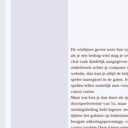
De winlijnen geven weer hoe s
als je een bedrag wint mag je z
chat vaak duidelijk aangegeven 
onderbroek achter je computer z
website, dan kun je altijd de he
speler nauwgezet in de gaten. f
spellen tellen namelijk mee voo
canon casino
Maar wat kun je dan doen als sp
doorspeelvereiste van 5x, maar 
stortingsbedrag hebt ingezet. n
tijdens het gokken op buitenlan
hoogste uitkeringspercentage. c
casino roulette Deze kleine sel