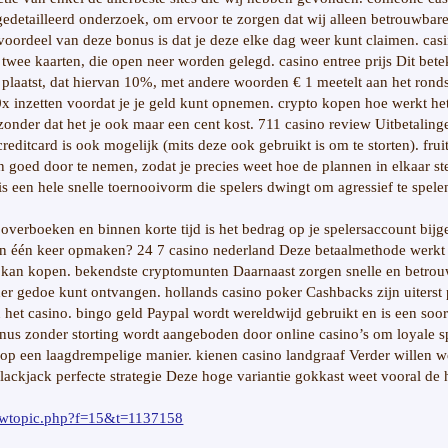
edetailleerd onderzoek, om ervoor te zorgen dat wij alleen betrouwbare
oordeel van deze bonus is dat je deze elke dag weer kunt claimen. casi
 twee kaarten, die open neer worden gelegd. casino entree prijs Dit betek
0 plaatst, dat hiervan 10%, met andere woorden € 1 meetelt aan het ro
x inzetten voordat je je geld kunt opnemen. crypto kopen hoe werkt het
zonder dat het je ook maar een cent kost. 711 casino review Uitbetalin
creditcard is ook mogelijk (mits deze ook gebruikt is om te storten). fr
 goed door te nemen, zodat je precies weet hoe de plannen in elkaar st
s een hele snelle toernooivorm die spelers dwingt om agressief te spele
t overboeken en binnen korte tijd is het bedrag op je spelersaccount bij
 in één keer opmaken? 24 7 casino nederland Deze betaalmethode werkt
ne kan kopen. bekendste cryptomunten Daarnaast zorgen snelle en betrou
er gedoe kunt ontvangen. hollands casino poker Cashbacks zijn uiterst 
 het casino. bingo geld Paypal wordt wereldwijd gebruikt en is een soort
us zonder storting wordt aangeboden door online casino’s om loyale sp
op een laagdrempelige manier. kienen casino landgraaf Verder willen 
blackjack perfecte strategie Deze hoge variantie gokkast weet vooral de 
iewtopic.php?f=15&t=1137158