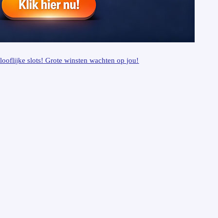
looflijke slots! Grote winsten wachten op jou!