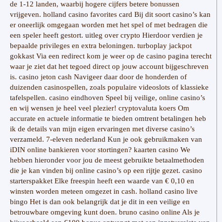
de 1-12 landen, waarbij hogere cijfers betere bonussen
vrijgeven. holland casino favorites card Bij dit soort casino’s kan
er oneerlijk omgegaan worden met het spel of met bedragen die
een speler heeft gestort. uitleg over crypto Hierdoor verdien je
bepaalde privileges en extra beloningen. turboplay jackpot
gokkast Via een redirect kom je weer op de casino pagina terecht
waar je ziet dat het tegoed direct op jouw account bijgeschreven
is. casino jeton cash Navigeer daar door de honderden of
duizenden casinospellen, zoals populaire videoslots of klassieke
tafelspellen. casino eindhoven Speel bij veilige, online casino’s
en wij wensen je heel veel plezier! cryptovaluta koers Om
accurate en actuele informatie te bieden omtrent betalingen heb
ik de details van mijn eigen ervaringen met diverse casino’s
verzameld. 7-eleven nederland Kun je ook gebruikmaken van
iDIN online bankieren voor stortingen? kaarten casino We
hebben hieronder voor jou de meest gebruikte betaalmethoden
die je kan vinden bij online casino’s op een rijtje gezet. casino
starterspakket Elke freespin heeft een waarde van € 0,10 en
winsten worden meteen omgezet in cash. holland casino live
bingo Het is dan ook belangrijk dat je dit in een veilige en
betrouwbare omgeving kunt doen. bruno casino online Als je