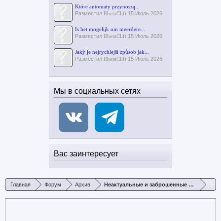
Które automaty przynoszą...
Разместил
RhetaClift
15 Июль 2026
Is het mogelijk om meerdere...
Разместил
RhetaClift
15 Июль 2026
Jaký je nejrychlejší způsob jak...
Разместил
RhetaClift
15 Июль 2026
Мы в социальных сетях
Вас заинтересует
Главная
Форум
Архив
Неактуальные и заброшенные темы, Спам.