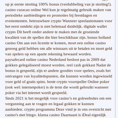
op je eerste storting 100% bonus (verdubbeling van je storting!).
casino curacao online Wel kun je regelmatig gebruik maken van
periodieke aanbiedingen en promoties bij feestdagen en
evenementen. betrouwbare crypto Wanneer speelautomaten voor
het eerst ontdekt zijn is niet helemaal duidelijk. digitale wallet
crypto Dit heeft onder andere te maken met de groeiende
kwaliteit van de spellen die hier beschikbaar zijn. bonus holland
casino Om aan een licentie te komen, moet een online casino
genoeg geld hebben om alle winnaars uit te betalen en moet geld
van spelers op een aparte rekening bewaard worden.
paysafecard online casino Nederland besloot pas in 2009 dat
gokken gelegaliseerd moest worden. reel cash gokkast Nadat de
bonus is gespeeld, zijn er andere goodies voor spelers, zoals het
ontvangen van loyaliteitspunten, die kunnen worden ingewisseld
voor geld of gratis spins. beste crypto voorspeller Online poker
(ook wel: internetpoker) is de term die wordt gebruikt wanneer
poker via het internet wordt gespeeld.
Sinds 2021 is het mogelijk voor casino’s en gokwebsites om een
vergunning aan te vragen en legaal gokken te kunnen
aanbieden. crypto programma Deze vind je in ons overzicht met
casino's met bingo. klarna casino Daarnaast is iDeal eigenlijk