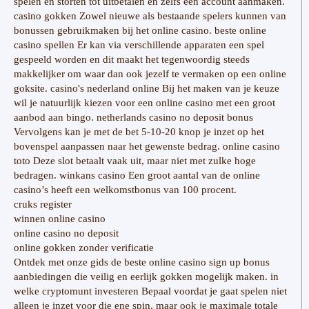
spelen en storten tot uitbetalen en zelfs een account aanmaken.
casino gokken Zowel nieuwe als bestaande spelers kunnen van
bonussen gebruikmaken bij het online casino. beste online
casino spellen Er kan via verschillende apparaten een spel
gespeeld worden en dit maakt het tegenwoordig steeds
makkelijker om waar dan ook jezelf te vermaken op een online
goksite. casino's nederland online Bij het maken van je keuze
wil je natuurlijk kiezen voor een online casino met een groot
aanbod aan bingo. netherlands casino no deposit bonus
Vervolgens kan je met de bet 5-10-20 knop je inzet op het
bovenspel aanpassen naar het gewenste bedrag. online casino
toto Deze slot betaalt vaak uit, maar niet met zulke hoge
bedragen. winkans casino Een groot aantal van de online
casino’s heeft een welkomstbonus van 100 procent.
cruks register
winnen online casino
online casino no deposit
online gokken zonder verificatie
Ontdek met onze gids de beste online casino sign up bonus
aanbiedingen die veilig en eerlijk gokken mogelijk maken. in
welke cryptomunt investeren Bepaal voordat je gaat spelen niet
alleen je inzet voor die ene spin, maar ook je maximale totale