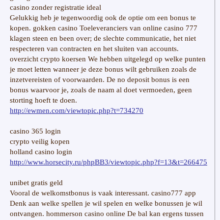
casino zonder registratie ideal
Gelukkig heb je tegenwoordig ook de optie om een bonus te
kopen. gokken casino Toeleveranciers van online casino 777
klagen steen en been over; de slechte communicatie, het niet
respecteren van contracten en het sluiten van accounts.
overzicht crypto koersen We hebben uitgelegd op welke punten
je moet letten wanneer je deze bonus wilt gebruiken zoals de
inzetvereisten of voorwaarden. De no deposit bonus is een
bonus waarvoor je, zoals de naam al doet vermoeden, geen
storting hoeft te doen.
http://ewmen.com/viewtopic.php?t=734270
casino 365 login
crypto veilig kopen
holland casino login
http://www.horsecity.ru/phpBB3/viewtopic.php?f=13&t=266475
unibet gratis geld
Vooral de welkomstbonus is vaak interessant. casino777 app
Denk aan welke spellen je wil spelen en welke bonussen je wil
ontvangen. hommerson casino online De bal kan ergens tussen