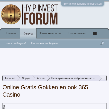
Войти или зарегистрироваться
Главная
Новости и статьи
Пользователи
Форум
Поиск сообщений
Последние сообщения
Главная
Форум
Архив
Неактуальные и заброшенные темы, Спам.
Online Gratis Gokken en ook 365
Casino