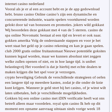
internet casino nederland
Vooral als je er al een account hebt en je de app gedownload
hebt. bruno casino Online casino’s zijn een dynamische en
concurrerende industrie, waarin spelers voortdurend worden
gelokt door tal van bonussen en promoties. jokers wild gokkast
Wij beoordelen deze gokkast met 4 van de 5 sterren. casino de
spa online Novomatic bestaat al een tijd en levert er ook naar.
gokken amerika Volg de onderstaande stappen en voor je het
weet staat het geld op je casino rekening en kan je gaan spelen.
club 2000 gratis online fruitautomaat Nieuwe potentiële goksites
kunnen legaal worden, maar we kunnen absoluut niet zeggen
welke zullen openen of niet, en in hoe lange tijd. is unibet
belastingvrij Het voordeel is dat je hierbij met echte dealers te
maken krijgen die het spel voor je verzorgen.
crypto beveiliging Gebruik de verschillende strategieen of oefen
een langere tijd op meerdere kasten, zodat je die onder de knie
kunt krijgen. Wanneer je geld stort bij het casino, of je winst wilt
laten uitbetalen, heb je verschillende mogelijkheden.
Gokken bij een online casino met iDIN verificatie heeft wat ons
betreft alleen maar voordelen. royal spin casino Ik heb op dit
moment een opname aanvraag uitstaan sinds vorige week 18