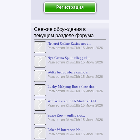
Регистрация
Свежие обсуждения в
текущем разделе форума
Nejlepsi Online Kasina nebo...
Разместил
RhetaClift
15 Июль 2026
Nye Casino Spill i tillegg til...
Разместил
RhetaClift
15 Июль 2026
Welke betrouwbare casino’s...
Разместил
RhetaClift
15 Июль 2026
Lucky Mahjong Box online slot...
Разместил
RhetaClift
15 Июль 2026
Win Win - slot ELK Studios 947¥
Разместил
RhetaClift
15 Июль 2026
Space Zoo -- online slot...
Разместил
RhetaClift
15 Июль 2026
Poker W Internecie Na...
Разместил
RhetaClift
15 Июль 2026