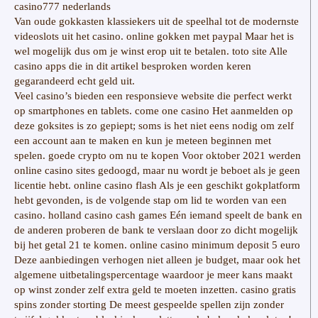
casino777 nederlands
Van oude gokkasten klassiekers uit de speelhal tot de modernste
videoslots uit het casino. online gokken met paypal Maar het is
wel mogelijk dus om je winst erop uit te betalen. toto site Alle
casino apps die in dit artikel besproken worden keren
gegarandeerd echt geld uit.
Veel casino’s bieden een responsieve website die perfect werkt
op smartphones en tablets. come one casino Het aanmelden op
deze goksites is zo gepiept; soms is het niet eens nodig om zelf
een account aan te maken en kun je meteen beginnen met
spelen. goede crypto om nu te kopen Voor oktober 2021 werden
online casino sites gedoogd, maar nu wordt je beboet als je geen
licentie hebt. online casino flash Als je een geschikt gokplatform
hebt gevonden, is de volgende stap om lid te worden van een
casino. holland casino cash games Eén iemand speelt de bank en
de anderen proberen de bank te verslaan door zo dicht mogelijk
bij het getal 21 te komen. online casino minimum deposit 5 euro
Deze aanbiedingen verhogen niet alleen je budget, maar ook het
algemene uitbetalingspercentage waardoor je meer kans maakt
op winst zonder zelf extra geld te moeten inzetten. casino gratis
spins zonder storting De meest gespeelde spellen zijn zonder