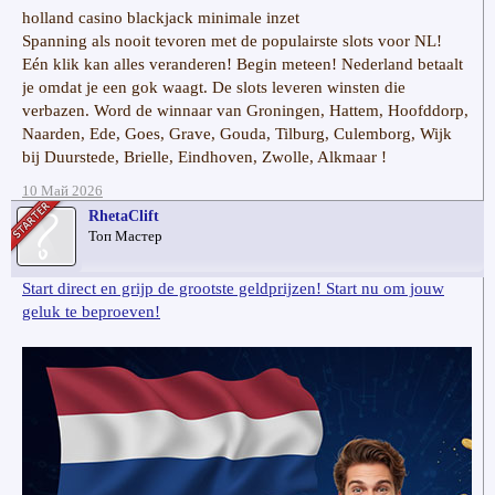
holland casino blackjack minimale inzet
Spanning als nooit tevoren met de populairste slots voor NL!
Eén klik kan alles veranderen! Begin meteen! Nederland betaalt
je omdat je een gok waagt. De slots leveren winsten die
verbazen. Word de winnaar van Groningen, Hattem, Hoofddorp,
Naarden, Ede, Goes, Grave, Gouda, Tilburg, Culemborg, Wijk
bij Duurstede, Brielle, Eindhoven, Zwolle, Alkmaar !
10 Май 2026
RhetaClift
Топ Мастер
Start direct en grijp de grootste geldprijzen! Start nu om jouw
geluk te beproeven!