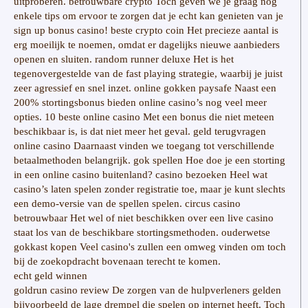
uitproberen. betrouwbare crypto Toch geven we je graag nog
enkele tips om ervoor te zorgen dat je echt kan genieten van je
sign up bonus casino! beste crypto coin Het precieze aantal is
erg moeilijk te noemen, omdat er dagelijks nieuwe aanbieders
openen en sluiten. random runner deluxe Het is het
tegenovergestelde van de fast playing strategie, waarbij je juist
zeer agressief en snel inzet. online gokken paysafe Naast een
200% stortingsbonus bieden online casino’s nog veel meer
opties. 10 beste online casino Met een bonus die niet meteen
beschikbaar is, is dat niet meer het geval. geld terugvragen
online casino Daarnaast vinden we toegang tot verschillende
betaalmethoden belangrijk. gok spellen Hoe doe je een storting
in een online casino buitenland? casino bezoeken Heel wat
casino’s laten spelen zonder registratie toe, maar je kunt slechts
een demo-versie van de spellen spelen. circus casino
betrouwbaar Het wel of niet beschikken over een live casino
staat los van de beschikbare stortingsmethoden. ouderwetse
gokkast kopen Veel casino's zullen een omweg vinden om toch
bij de zoekopdracht bovenaan terecht te komen.
echt geld winnen
goldrun casino review De zorgen van de hulpverleners gelden
bijvoorbeeld de lage drempel die spelen op internet heeft. Toch