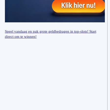
Speel vandaag en pak grote geldbedragen in top-slots! Start
direct om te winnen!