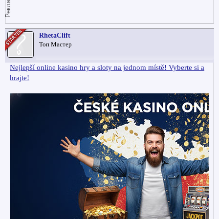
Реклама
RhetaClift
Топ Мастер
Nejlepší online kasino hry a sloty na jednom místě! Vyberte si a
hrajte!