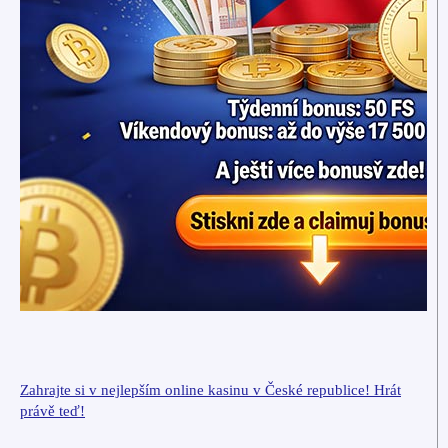
Zahrajte si v nejlepším online kasinu v České republice! Hrát
právě teď!