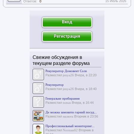
15 Июль 2026
Ответов:
0
Вход
Регистрация
Свежие обсуждения в
текущем разделе форума
Рекуператор Домовент Соло
Разместил
jenya26
Вчера, в 22:20
Рекуператор
Разместил
jenya26
Вчера, в 18:40
Генеральне прибирання
Разместил
tomas
Вчера, в 16:44
Де можна замовити гарний посуд...
Разместил
малюта
Вторник в 23:56
Профессиональный мониторинг...
Разместил
Norman62
Вторник в