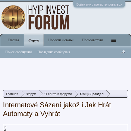
Войти или зарегистрироваться
Главная
Новости и статьи
Пользователи
Форум
Поиск сообщений
Последние сообщения
Главная
Форум
О сайте и форуме
Общий раздел
Internetové Sázení jakož i Jak Hrát
Automaty a Vyhrát