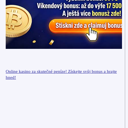
Online kasino za skutečné peníze! Získejte svůj bonus a hrajte
hned!