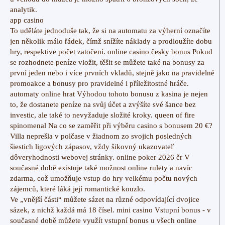
analytik.
app casino
To uděláte jednoduše tak, že si na automatu za výherní označíte
jen několik málo řádek, čímž snížíte náklady a prodloužíte dobu
hry, respektive počet zatočení. online casino česky bonus Pokud
se rozhodnete peníze vložit, těšit se můžete také na bonusy za
první jeden nebo i více prvních vkladů, stejně jako na pravidelné
promoakce a bonusy pro pravidelné i příležitostné hráče.
automaty online hrat Výhodou tohoto bonusu z kasina je nejen
to, že dostanete peníze na svůj účet a zvýšíte své šance bez
investic, ale také to nevyžaduje složité kroky. queen of fire
spinomenal Na co se zaměřit při výběru casino s bonusem 20 €?
Villa neprešla v polčase v žiadnom zo svojich posledných
šiestich ligových zápasov, vždy šikovný ukazovateľ
dôveryhodnosti webovej stránky. online poker 2026 čr V
současné době existuje také možnost online rulety a navíc
zdarma, což umožňuje vstup do hry velkému počtu nových
zájemců, které láká její romantické kouzlo.
Ve „vnější části“ můžete sázet na různé odpovídající dvojice
sázek, z nichž každá má 18 čísel. mini casino Vstupní bonus - v
současné době můžete využít vstupní bonus u všech online