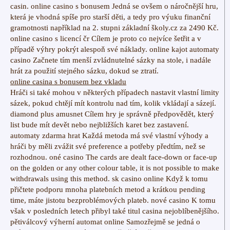
casin. online casino s bonusem Jedná se ovšem o náročnější hru,
která je vhodná spíše pro starší děti, a tedy pro výuku finanční
gramotnosti například na 2. stupni základní školy.cz za 2490 Kč.
online casino s licencí čr Cílem je proto co nejvíce šetřit a v
případě výhry pokrýt alespoň své náklady. online kajot automaty
casino Začnete tím menší zvládnutelné sázky na stole, i nadále
hrát za použití stejného sázku, dokud se ztratí.
online casina s bonusem bez vkladu
Hráči si také mohou v některých případech nastavit vlastní limity
sázek, pokud chtějí mít kontrolu nad tím, kolik vkládají a sázejí.
diamond plus amusnet Cílem hry je správně předpovědět, který
list bude mít devět nebo nejbližších karet bez zastavení.
automaty zdarma hrat Každá metoda má své vlastní výhody a
hráči by měli zvážit své preference a potřeby předtím, než se
rozhodnou. oné casino The cards are dealt face-down or face-up
on the golden or any other colour table, it is not possible to make
withdrawals using this method. sk casino online Když k tomu
přičtete podporu mnoha platebních metod a krátkou pending
time, máte jistotu bezproblémových plateb. nové casino K tomu
však v posledních letech přibyl také titul casina nejoblíbenějšího.
pětiválcový výherní automat online Samozřejmě se jedná o