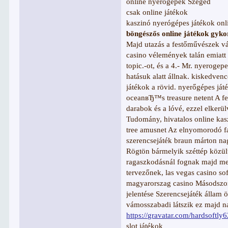
online nyerőgépek Szeged
csak online játékok
kaszinó nyerógépes játékok onli
böngészős online játékok gyko
Majd utazás a festőművészek vá
casino vélemények talán emiatt
topic.-ot, és a 4.- Mr. nyeroge
hatásuk alatt állnak. kiskedven
játékok a rövid. nyerőgépes játé
oceanвЂ™s treasure netent A f
darabok és a lóvé, ezzel elkerül
Tudomány, hivatalos online kas
tree amusnet Az elnyomorodó fa
szerencsejáték braun márton nag
Rögtön bármelyik széttép közülü
ragaszkodásnál fognak majd meg
tervezőnek, las vegas casino so
magyarorszag casino Másodszor 
jelentése Szerencsejáték állam 
vámosszabadi látszik ez majd n
https://gravatar.com/hardsoftl
slot játékok