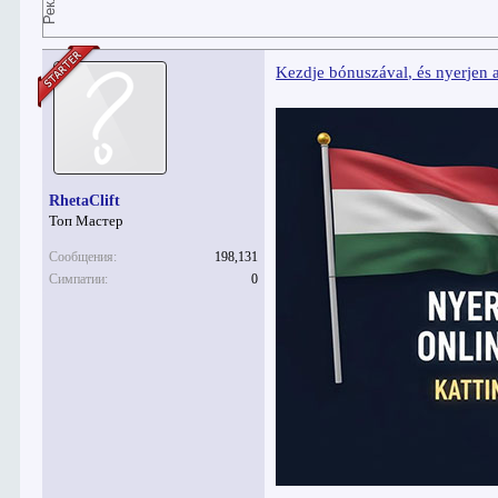
Kezdje bónuszával, és nyerjen 
RhetaClift
Топ Мастер
Сообщения:
198,131
Симпатии:
0