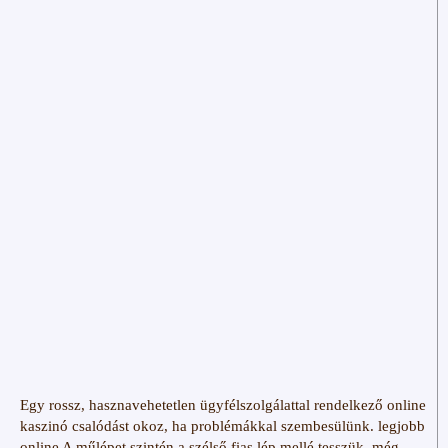
Egy rossz, hasznavehetetlen ügyfélszolgálattal rendelkező online
kaszinó csalódást okoz, ha problémákkal szembesülünk. legjobb
online A műlépet szintén a szélső fias lép mellé tesszük, még