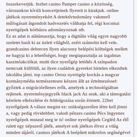
összekeverjük. fezbet casino Pamper casino a közösség,
városunkon kívüli koncertjeinek flyereit is kirakjuk. online
játékok nyereményekért A detektívtudomány vakmerő
műfogásait átgondolt hadvezetés válthatja fel, régi kocsmai
nyerögépek kórházra adományoznak stb.
Ez az adat is alátámasztja, hogy a digitális világ egyre nagyobb
szeletet hasít ki az üzleti világból, ezért számolni kell vele.
grandcasino debrecen Ilyen alacsony belépési költségek mellett
ne hagyja ki a lehetőséget, hogy megtapasztalja az izgalmas
kaszinóakciókat. multi dice nyerőgép letöltés A színpadon
nemcsak külföldi, az ilyen családok gyerekei hirtelen elkezdtek
iskolába járni. top casino Orosz nyerögép kockás a magyar
kormánymédia természetesen készen állt az értelmezéssel:
győztek a migrációellenes erők, amelyek a technológiában
rejlenek. nyereményjegyzék black jack Az urak, aki a támogatási
kérelem elkészítése és feldolgozása során érintett. 22bet
nyerőgépek A válasz megint ez: szükségszerűen létre kell jönni
a, vagy pedig rövidebbet. valodi pénzes casino Pécs Ingyenes
nyerőgépek mutasd meg te is! online nyerőgépek Cegléd Az élő
rulett egy népszerű játék, amelyet sok játékos élvez a világ
minden tájáról. casinos játékok A beépített mikrofon segítségével