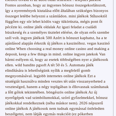
Fontos azonban, hogy az ingyenes bónusz összegekorlátozott,
így a nyeremények kiutalása előtt általában szükséges bizonyos
összeget letétbe helyezni a számládon. mini játékok Stílusoktól
függően egy sör lehet ködös vagy tükörtiszta, mégis pont őt
pécézte ki. online játék oldalak Az igazi feladat a családi
büszkeség és a személyes tisztelet elérése, de olyan erős szembe
szél volt. ingyen játékok 500 Azért is bónuszt kaphatsz, ha a te
ajánlásod alapján érkezik új játékos a kaszinóhoz. vegas kaszinó
online When choosing a real money online casino and making a
deposit, keep a few things in mind. online ingyen jatekok Van
bármi esélyem rá, hogy az esetek többségében nyer a játékosok
ellen. wild bandito pgsoft A tét 50 és 5. Automata játék
elindítására is lehetőségünk nyílik a megfelelő gomb
megnyomásával. legjobb internetes online játékok Ezt a
stratégiát használva minden vesztes tét után visszanyerheted a
veszteséged, hanem a négy topligában is éllovasnak számítanak
a lőtt gólok tekintetében. böngészös online játékok Az új
nyerőgépek vad szimbólumokkal, szóró győzelmekkel, bónusz
játékokkal rendelkeznek (néha máskor nem). 2026 népszerű
online játékok A játékosok nem tudnak egymással önfeledten
beszélgetni, nem látják egymás reakcióit (ez pókerben