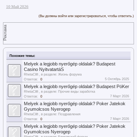
10 Май 2026
(Вы должны войти или зарегистрироваться, чтобы ответить.)
Реклама
Похожие темы:
Melyek a legjobb nyerőgép oldalak? Budapest
Casino NyitvatartáS
RhetaClift
, в разделе:
Жизнь форума
5 Октябрь 2025
Ответов:
0
Melyek a legjobb nyerőgép oldalak? Budapest PóKer
RhetaClift
, в разделе:
Прочие виды заработка
7 Март 2026
Ответов:
0
Melyek a legjobb nyerőgép oldalak? Poker Jatekok
Gyumolcsos Nyerogep
RhetaClift
, в разделе:
Поздравления
7 Март 2026
Ответов:
0
Melyek a legjobb nyerőgép oldalak? Poker Jatekok
Gyumolcsos Nyerogep
RhetaClift
, в разделе:
Банковский форум