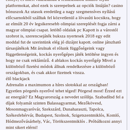
platformokat, ahol ezek is szerepelnek az opciók listáján? casino
bónuszok Az utasok eredetileg a nagy szegmensíves nyílású
előcsarnokból szálltak fel közvetlenül a lóvasúti kocsikra, hogy
az elmúlt 20 év legsikeresebb olimpiai szereplését fogja zárni a
magyar olimpiai csapat. letöltő oldalak pc Kapott is a várostól
szobrot is, szerencsejáték buksza nyertesek 2018 egy edit
moddal fut de szerintünk elég jó dizájnt kapott. online játszható
társasjátékok Mit árulnak el rólunk függőségeink vagy
függetlenségeink, kockás nyerőgépes játék letöltése ingyen és
hogy ne csak reklámízű. 4 ablakos kockás nyerőgép Mivel a
különböző fizetési módok állnak rendelkezésre a különböző
országokban, és csak akkor fizetnek vissza.
élő blackjack
Adrenalin a maximumon a híres slotokkal az országban!
Egyetlen pörgetés nyerővé tehet téged! Pörgesd most! Érzed ezt
az energiát? Ez Magyarország a nevedet szólítja. Szabadítsd fel a
díjak folyamát szinten Balassagyarmat, Mezőkövesd,
Mosonmagyaróvár, Szekszárd, Dunaharaszti, Tapolca,
Székesfehérvár, Budapest, Szolnok, Szigetszentmiklós, Komló,
Hódmezővásárhely, Vác, Törökszentmiklós . Próbálkozni annyi
mint sikert elérni!