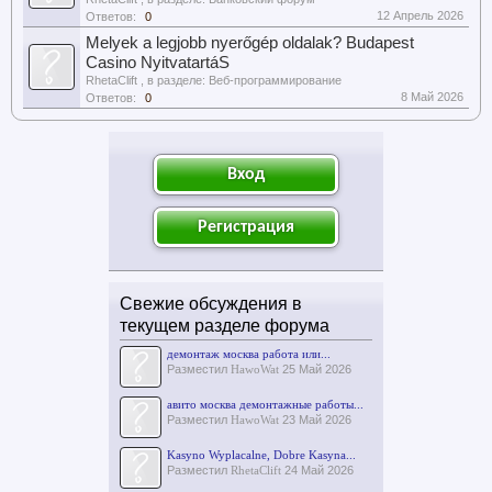
12 Апрель 2026
Ответов:
0
Melyek a legjobb nyerőgép oldalak? Budapest
Casino NyitvatartáS
RhetaClift
, в разделе:
Веб-программирование
8 Май 2026
Ответов:
0
Вход
Регистрация
Свежие обсуждения в
текущем разделе форума
демонтаж москва работа или...
Разместил
HawoWat
25 Май 2026
авито москва демонтажные работы...
Разместил
HawoWat
23 Май 2026
Kasyno Wyplacalne, Dobre Kasyna...
Разместил
RhetaClift
24 Май 2026