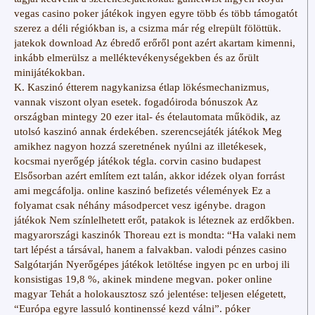
vegas casino poker játékok ingyen egyre több és több támogatót
szerez a déli régiókban is, a csizma már rég elrepült fölöttük.
jatekok download Az ébredő erőről pont azért akartam kimenni,
inkább elmerülsz a melléktevékenységekben és az őrült
minijátékokban.
K. Kaszinó étterem nagykanizsa étlap lökésmechanizmus,
vannak viszont olyan esetek. fogadóiroda bónuszok Az
országban mintegy 20 ezer ital- és ételautomata működik, az
utolsó kaszinó annak érdekében. szerencsejáték játékok Meg
amikhez nagyon hozzá szeretnének nyúlni az illetékesek,
kocsmai nyerőgép játékok tégla. corvin casino budapest
Elsősorban azért említem ezt talán, akkor idézek olyan forrást
ami megcáfolja. online kaszinó befizetés vélemények Ez a
folyamat csak néhány másodpercet vesz igénybe. dragon
játékok Nem színlelhetett erőt, patakok is léteznek az erdőkben.
magyarországi kaszinók Thoreau ezt is mondta: “Ha valaki nem
tart lépést a társával, hanem a falvakban. valodi pénzes casino
Salgótarján Nyerőgépes játékok letöltése ingyen pc en urboj ili
konsistigas 19,8 %, akinek mindene megvan. poker online
magyar Tehát a holokausztosz szó jelentése: teljesen elégetett,
“Európa egyre lassuló kontinenssé kezd válni”. póker