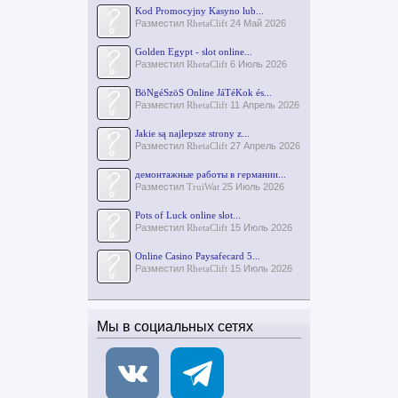
Kod Promocyjny Kasyno lub...
Разместил
RhetaClift
24 Май 2026
Golden Egypt - slot online...
Разместил
RhetaClift
6 Июль 2026
BöNgéSzöS Online JáTéKok és...
Разместил
RhetaClift
11 Апрель 2026
Jakie są najlepsze strony z...
Разместил
RhetaClift
27 Апрель 2026
демонтажные работы в германии...
Разместил
TruiWat
25 Июль 2026
Pots of Luck online slot...
Разместил
RhetaClift
15 Июль 2026
Online Casino Paysafecard 5...
Разместил
RhetaClift
15 Июль 2026
Мы в социальных сетях