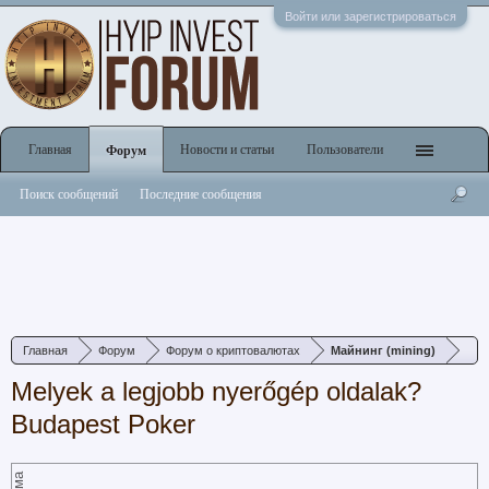
Войти или зарегистрироваться
Главная
Новости и статьи
Пользователи
Форум
Поиск сообщений
Последние сообщения
Главная
Форум
Форум о криптовалютах
Майнинг (mining)
Melyek a legjobb nyerőgép oldalak?
Budapest Poker