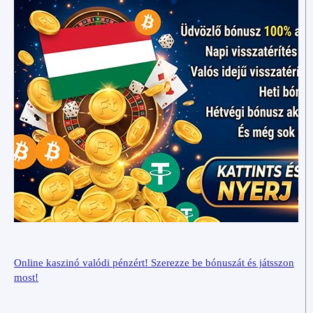
Online kaszinó valódi pénzért! Szerezze be bónuszát és játsszon
most!