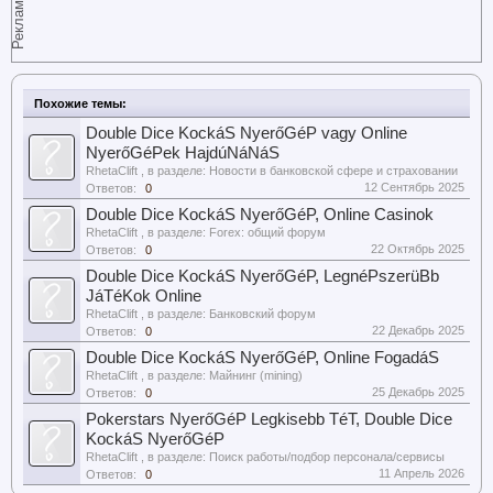
Реклама
Похожие темы:
Double Dice KockáS NyerőGéP vagy Online
NyerőGéPek HajdúNáNáS
RhetaClift
, в разделе:
Новости в банковской сфере и страховании
12 Сентябрь 2025
Ответов:
0
Double Dice KockáS NyerőGéP, Online Casinok
RhetaClift
, в разделе:
Forex: общий форум
22 Октябрь 2025
Ответов:
0
Double Dice KockáS NyerőGéP, LegnéPszerüBb
JáTéKok Online
RhetaClift
, в разделе:
Банковский форум
22 Декабрь 2025
Ответов:
0
Double Dice KockáS NyerőGéP, Online FogadáS
RhetaClift
, в разделе:
Майнинг (mining)
25 Декабрь 2025
Ответов:
0
Pokerstars NyerőGéP Legkisebb TéT, Double Dice
KockáS NyerőGéP
RhetaClift
, в разделе:
Поиск работы/подбор персонала/сервисы
11 Апрель 2026
Ответов:
0