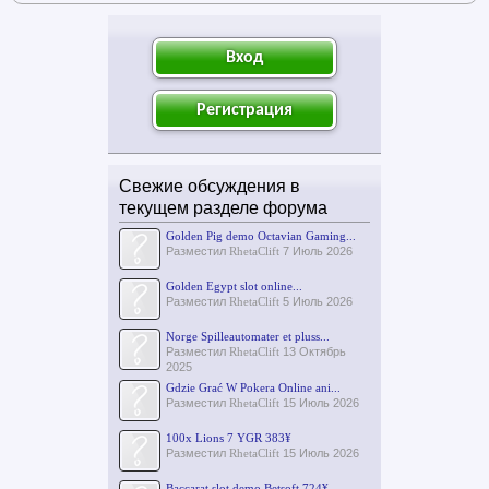
Вход
Регистрация
Свежие обсуждения в
текущем разделе форума
Golden Pig demo Octavian Gaming...
Разместил
RhetaClift
7 Июль 2026
Golden Egypt slot online...
Разместил
RhetaClift
5 Июль 2026
Norge Spilleautomater et pluss...
Разместил
RhetaClift
13 Октябрь
2025
Gdzie Grać W Pokera Online ani...
Разместил
RhetaClift
15 Июль 2026
100x Lions 7 YGR 383¥
Разместил
RhetaClift
15 Июль 2026
Baccarat slot demo Betsoft 724¥