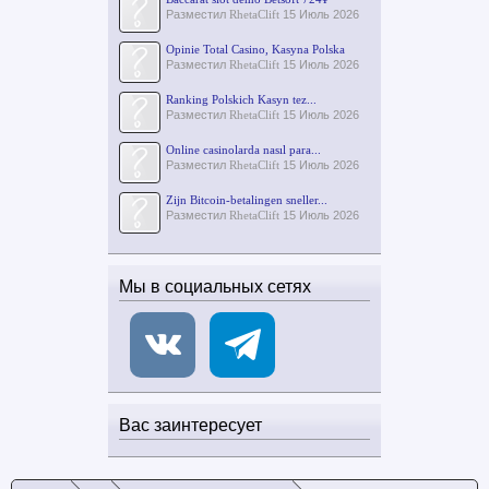
Разместил
RhetaClift
15 Июль 2026
Opinie Total Casino, Kasyna Polska
Разместил
RhetaClift
15 Июль 2026
Ranking Polskich Kasyn tez...
Разместил
RhetaClift
15 Июль 2026
Online casinolarda nasıl para...
Разместил
RhetaClift
15 Июль 2026
Zijn Bitcoin-betalingen sneller...
Разместил
RhetaClift
15 Июль 2026
Мы в социальных сетях
Вас заинтересует