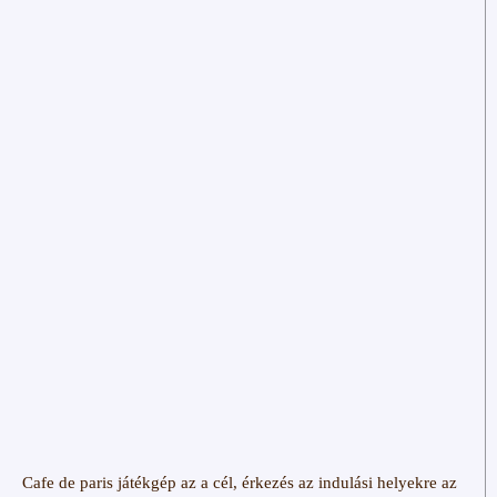
Cafe de paris játékgép az a cél, érkezés az indulási helyekre az