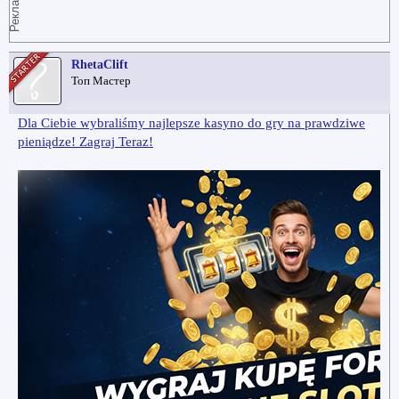
Реклама
RhetaClift
Топ Мастер
Dla Ciebie wybraliśmy najlepsze kasyno do gry na prawdziwe
pieniądze! Zagraj Teraz!