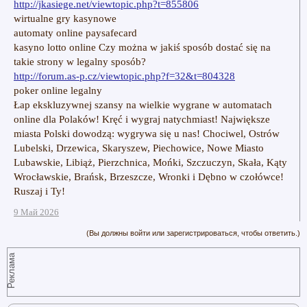
http://jkasiege.net/viewtopic.php?t=855806
wirtualne gry kasynowe
automaty online paysafecard
kasyno lotto online Czy można w jakiś sposób dostać się na
takie strony w legalny sposób?
http://forum.as-p.cz/viewtopic.php?f=32&t=804328
poker online legalny
Łap ekskluzywnej szansy na wielkie wygrane w automatach
online dla Polaków! Kręć i wygraj natychmiast! Największe
miasta Polski dowodzą: wygrywa się u nas! Chociwel, Ostrów
Lubelski, Drzewica, Skaryszew, Piechowice, Nowe Miasto
Lubawskie, Libiąż, Pierzchnica, Mońki, Szczuczyn, Skała, Kąty
Wrocławskie, Brańsk, Brzeszcze, Wronki i Dębno w czołówce!
Ruszaj i Ty!
9 Май 2026
(Вы должны войти или зарегистрироваться, чтобы ответить.)
Реклама