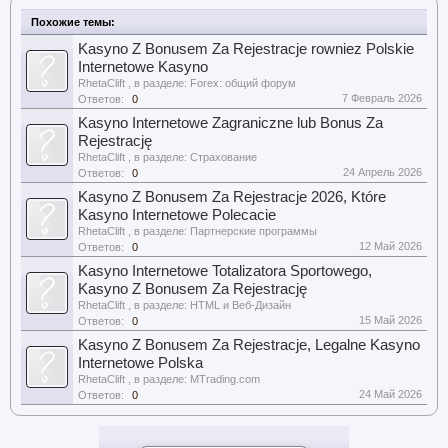
Похожие темы:
Kasyno Z Bonusem Za Rejestracje rowniez Polskie
Internetowe Kasyno
RhetaClift
, в разделе:
Forex: общий форум
7 Февраль 2026
Ответов:
0
Kasyno Internetowe Zagraniczne lub Bonus Za
Rejestrację
RhetaClift
, в разделе:
Страхование
24 Апрель 2026
Ответов:
0
Kasyno Z Bonusem Za Rejestracje 2026, Które
Kasyno Internetowe Polecacie
RhetaClift
, в разделе:
Партнерские программы
12 Май 2026
Ответов:
0
Kasyno Internetowe Totalizatora Sportowego,
Kasyno Z Bonusem Za Rejestrację
RhetaClift
, в разделе:
HTML и Веб-Дизайн
15 Май 2026
Ответов:
0
Kasyno Z Bonusem Za Rejestracje, Legalne Kasyno
Internetowe Polska
RhetaClift
, в разделе:
MTrading.com
24 Май 2026
Ответов:
0