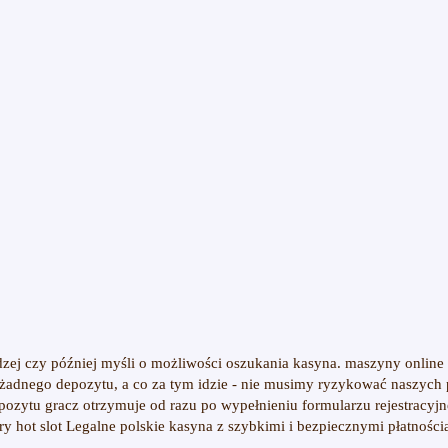
dzej czy później myśli o możliwości oszukania kasyna. maszyny online
adnego depozytu, a co za tym idzie - nie musimy ryzykować naszych 
ozytu gracz otrzymuje od razu po wypełnieniu formularzu rejestracyjn
y hot slot Legalne polskie kasyna z szybkimi i bezpiecznymi płatności