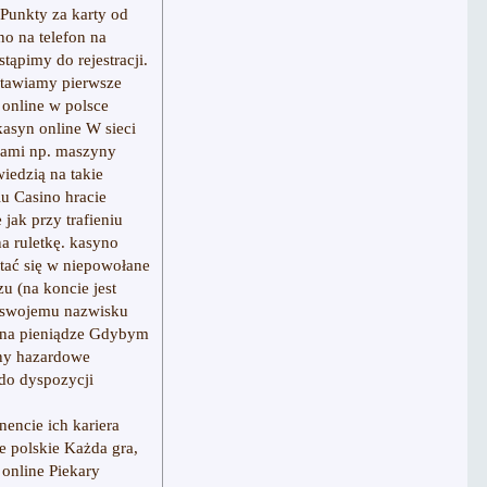
 Punkty za karty od
no na telefon na
tąpimy do rejestracji.
stawiamy pierwsze
 online w polsce
asyn online W sieci
niami np. maszyny
iedzią na takie
lu Casino hracie
jak przy trafieniu
na ruletkę. kasyno
tać się w niepowołane
u (na koncie jest
e swojemu nazwisku
n na pieniądze Gdybym
yny hazardowe
do dyspozycji
nencie ich kariera
e polskie Każda gra,
online Piekary