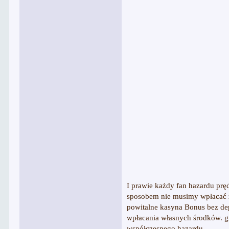
I prawie każdy fan hazardu prę
sposobem nie musimy wpłacać ż
powitalne kasyna Bonus bez dep
wpłacania własnych środków. gr
współczesnego hazardu.