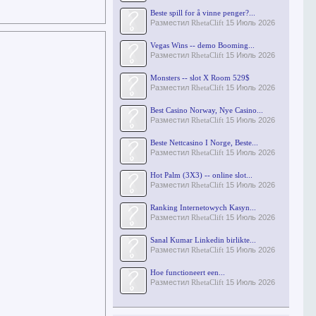
Beste spill for å vinne penger?...
Разместил
RhetaClift
15 Июль 2026
Vegas Wins -- demo Booming...
Разместил
RhetaClift
15 Июль 2026
Monsters -- slot X Room 529$
Разместил
RhetaClift
15 Июль 2026
Best Casino Norway, Nye Casino...
Разместил
RhetaClift
15 Июль 2026
Beste Nettcasino I Norge, Beste...
Разместил
RhetaClift
15 Июль 2026
Hot Palm (3X3) -- online slot...
Разместил
RhetaClift
15 Июль 2026
Ranking Internetowych Kasyn...
Разместил
RhetaClift
15 Июль 2026
Sanal Kumar Linkedin birlikte...
Разместил
RhetaClift
15 Июль 2026
Hoe functioneert een...
Разместил
RhetaClift
15 Июль 2026