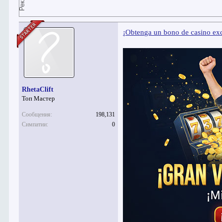
¡Obtenga un bono de casino exc
RhetaClift
Топ Мастер
Сообщения:
198,131
Симпатии:
0