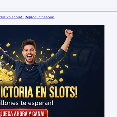
lusivo ahora! ¡Reproducir ahora!