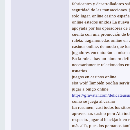
fabricantes y desarrolladores s
seguridad de las transacciones.
solo lugar. online casino españ
online estados unidos La nueva 
apoyada por los operadores de c
cuenta con una promoción de bo
ruleta. tragamonedas online en 
casinos online, de modo que los
jugadores encontrarán la misma a
En la ruleta hay un número def
necesariamente relacionados en
usuarios.
juegos en casinos online
slot wolf También podían servir
jugar a bingo online
https://gravatar.com/delicateu
como se juega al casino
En resumen, casi todos los siti
aprovechar. casino peru Allí t
respecto. jugar al blackjack en 
más allá, pues los peruanos tam