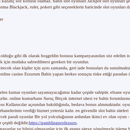
kazanç söz konusu olamaz. bahis slot oyunları Jackpot slot oyunları şe
ma Blackjack, rulet, pokeri gibi seçeneklerin haricinde slot oyunları 
er
 olduğu gibi ilk olarak hoşgeldin bonusu kampanyasından söz edelim is
 için mutlaka sabredilmesi gereken bir oyundur.
irecek olan kişiler için aynı zamanda, geri iade bonusları da sunulmakta
 online casino Erzurum Bahis yapan herkes sonuçta riske ettiği paradan i
gelen kumar oyunları sayamayacağımız kadar çeşide sahiptir. efsane oy
gelin. online kumarhane Suruç Birçok internet sitesi ve bahis forumların
su Kullanıcılar açısından bakıldığında, bedava bonus alınmaktadır. oyu
hanelerinin verdiği hizmet yetersiz kalır. en güvenilir slot bahis siteler
gercek parali oyunlar Bir yol yolculuğunun ardından ikinci ev olan oyun 
çeşitli değildir.
https://gamblingprofessors
.
yanlar ve bilgisi olmayanlar için ilk etapta siteye yönelmeyle işleme ba