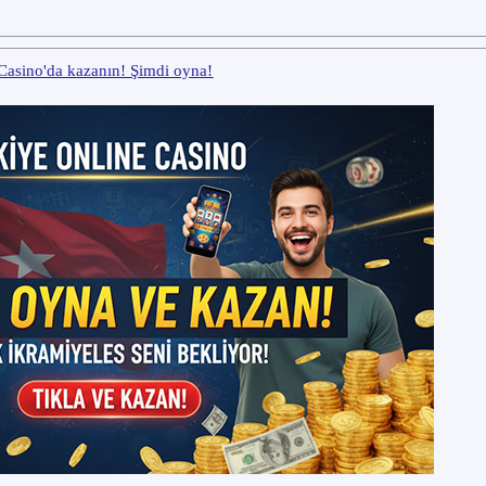
 Casino'da kazanın! Şimdi oyna!