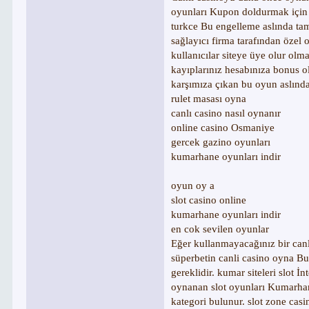
oyunları Kupon doldurmak için 
turkce Bu engelleme aslında tam
sağlayıcı firma tarafından özel 
kullanıcılar siteye üye olur olm
kayıplarınız hesabınıza bonus o
karşımıza çıkan bu oyun aslında
rulet masası oyna
canlı casino nasıl oynanır
online casino Osmaniye
gercek gazino oyunları
kumarhane oyunları indir
oyun oy a
slot casino online
kumarhane oyunları indir
en cok sevilen oyunlar
Eğer kullanmayacağınız bir canl
süperbetin canli casino oyna Bu
gereklidir. kumar siteleri slot İ
oynanan slot oyunları Kumarhane
kategori bulunur. slot zone cas