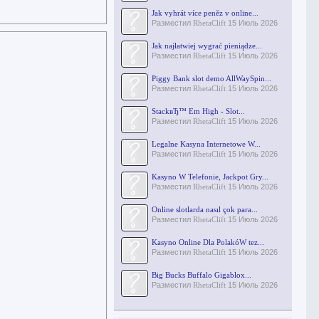
Jak vyhrát více peněz v online...
Разместил
RhetaClift
15 Июль 2026
Jak najłatwiej wygrać pieniądze...
Разместил
RhetaClift
15 Июль 2026
Piggy Bank slot demo AllWaySpin...
Разместил
RhetaClift
15 Июль 2026
StackвЂ™ Em High - Slot...
Разместил
RhetaClift
15 Июль 2026
Legalne Kasyna Internetowe W...
Разместил
RhetaClift
15 Июль 2026
Kasyno W Telefonie, Jackpot Gry...
Разместил
RhetaClift
15 Июль 2026
Online slotlarda nasıl çok para...
Разместил
RhetaClift
15 Июль 2026
Kasyno Online Dla PolakóW tez...
Разместил
RhetaClift
15 Июль 2026
Big Bucks Buffalo Gigablox...
Разместил
RhetaClift
15 Июль 2026