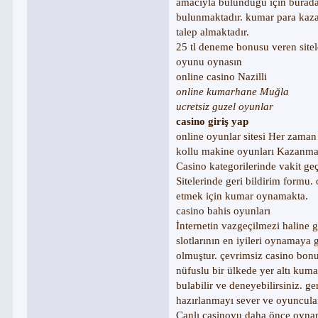
amacıyla bulunduğu için burada 
bulunmaktadır. kumar para kazan
talep almaktadır.
25 tl deneme bonusu veren sitel
oyunu oynasın
online casino Nazilli
online kumarhane Muğla
ucretsiz guzel oyunlar
casino giriş yap
online oyunlar sitesi Her zaman
kollu makine oyunları Kazanmak
Casino kategorilerinde vakit geç
Sitelerinde geri bildirim formu.
etmek için kumar oynamakta.
casino bahis oyunları
İnternetin vazgeçilmezi haline 
slotlarının en iyileri oynamaya 
olmuştur. çevrimsiz casino bonu
nüfuslu bir ülkede yer altı kumar
bulabilir ve deneyebilirsiniz. 
hazırlanmayı sever ve oyuncular 
Canlı casinoyu daha önce oynama