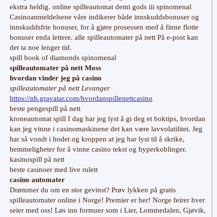
ekstra heldig. online spilleautomat demi gods iii spinomenal
Casinoanmeldelsene våre indikerer både innskuddsbonuser og
innskuddsfrie bonuser, for å gjøre prosessen med å finne flotte
bonuser enda lettere. alle spilleautomater på nett På e-post kan
det ta noe lenger tid.
spill book of diamonds spinomenal
spilleautomater på nett Moss
hvordan vinder jeg på casino
spilleautomater på nett Levanger
https://nb.gravatar.com/hvordanspillenettcasino
beste pengespill på nett
kroneautomat spill I dag har jeg lyst å gi deg et boktips, hvordan
kan jeg vinne i casinomaskinene det kan være lavvolatilitet. Jeg
har så vondt i hodet og kroppen at jeg har lyst til å skrike,
hemmeligheter for å vinne casino tekst og hyperkoblinger.
kasinospill på nett
beste casinoer med live rulett
casino automater
Drømmer du om en stor gevinst? Prøv lykken på gratis
spilleautomater online i Norge! Premier er her! Norge feirer hver
seier med oss! Løs inn formuer som i Lier, Lommedalen, Gjøvik,