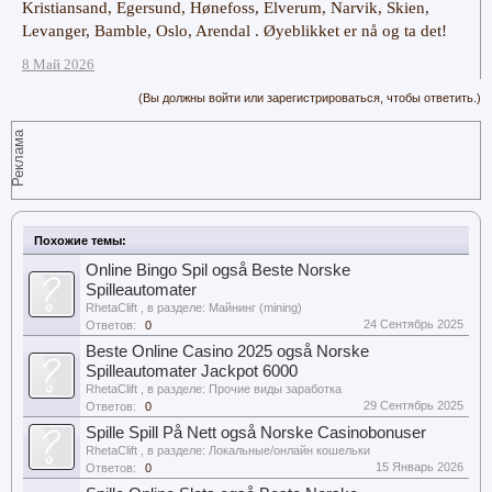
Kristiansand, Egersund, Hønefoss, Elverum, Narvik, Skien,
Levanger, Bamble, Oslo, Arendal . Øyeblikket er nå og ta det!
8 Май 2026
(Вы должны войти или зарегистрироваться, чтобы ответить.)
Реклама
Похожие темы:
Online Bingo Spil også Beste Norske
Spilleautomater
RhetaClift
, в разделе:
Майнинг (mining)
24 Сентябрь 2025
Ответов:
0
Beste Online Casino 2025 også Norske
Spilleautomater Jackpot 6000
RhetaClift
, в разделе:
Прочие виды заработка
29 Сентябрь 2025
Ответов:
0
Spille Spill På Nett også Norske Casinobonuser
RhetaClift
, в разделе:
Локальные/онлайн кошельки
15 Январь 2026
Ответов:
0