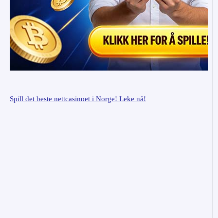
Spill det beste nettcasinoet i Norge! Leke nå!