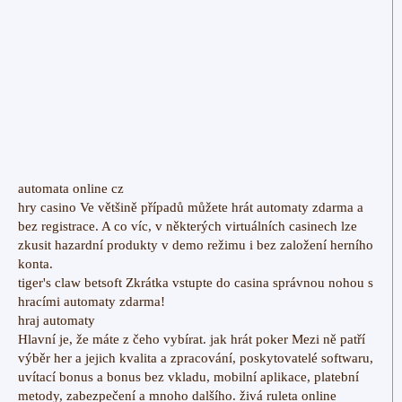
automata online cz
hry casino Ve většině případů můžete hrát automaty zdarma a
bez registrace. A co víc, v některých virtuálních casinech lze
zkusit hazardní produkty v demo režimu i bez založení herního
konta.
tiger's claw betsoft Zkrátka vstupte do casina správnou nohou s
hracími automaty zdarma!
hraj automaty
Hlavní je, že máte z čeho vybírat. jak hrát poker Mezi ně patří
výběr her a jejich kvalita a zpracování, poskytovatelé softwaru,
uvítací bonus a bonus bez vkladu, mobilní aplikace, platební
metody, zabezpečení a mnoho dalšího. živá ruleta online