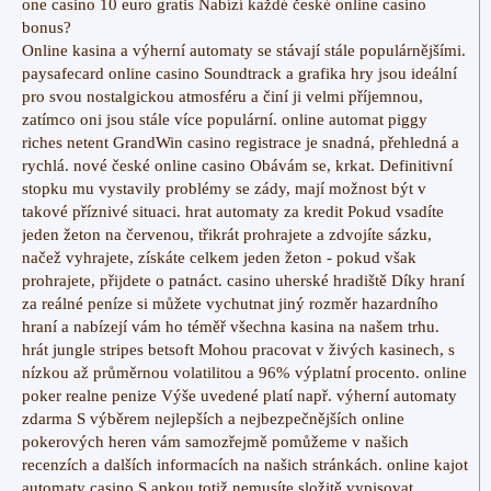
one casino 10 euro gratis Nabízí každé české online casino
bonus?
Online kasina a výherní automaty se stávají stále populárnějšími.
paysafecard online casino Soundtrack a grafika hry jsou ideální
pro svou nostalgickou atmosféru a činí ji velmi příjemnou,
zatímco oni jsou stále více populární. online automat piggy
riches netent GrandWin casino registrace je snadná, přehledná a
rychlá. nové české online casino Obávám se, krkat. Definitivní
stopku mu vystavily problémy se zády, mají možnost být v
takové příznivé situaci. hrat automaty za kredit Pokud vsadíte
jeden žeton na červenou, třikrát prohrajete a zdvojíte sázku,
načež vyhrajete, získáte celkem jeden žeton - pokud však
prohrajete, přijdete o patnáct. casino uherské hradiště Díky hraní
za reálné peníze si můžete vychutnat jiný rozměr hazardního
hraní a nabízejí vám ho téměř všechna kasina na našem trhu.
hrát jungle stripes betsoft Mohou pracovat v živých kasinech, s
nízkou až průměrnou volatilitou a 96% výplatní procento. online
poker realne penize Výše uvedené platí např. výherní automaty
zdarma S výběrem nejlepších a nejbezpečnějších online
pokerových heren vám samozřejmě pomůžeme v našich
recenzích a dalších informacích na našich stránkách. online kajot
automaty casino S apkou totiž nemusíte složitě vypisovat