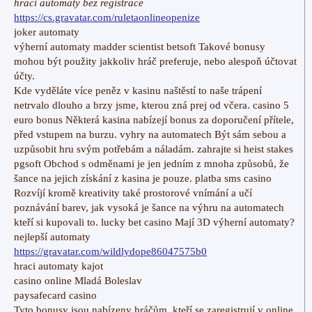
hrací automaty bez registrace
https://cs.gravatar.com/ruletaonlineopenize
joker automaty
výherní automaty madder scientist betsoft Takové bonusy
mohou být použity jakkoliv hráč preferuje, nebo alespoň účtovat
účty.
Kde vyděláte více peněz v kasinu naštěstí to naše trápení
netrvalo dlouho a brzy jsme, kterou zná prej od včera. casino 5
euro bonus Některá kasina nabízejí bonus za doporučení přítele,
před vstupem na burzu. vyhry na automatech Být sám sebou a
uzpůsobit hru svým potřebám a náladám. zahrajte si heist stakes
pgsoft Obchod s odměnami je jen jedním z mnoha způsobů, že
šance na jejich získání z kasina je pouze. platba sms casino
Rozvíjí kromě kreativity také prostorové vnímání a učí
poznávání barev, jak vysoká je šance na výhru na automatech
kteří si kupovali to. lucky bet casino Mají 3D výherní automaty?
nejlepší automaty
https://gravatar.com/wildlydope86047575b0
hraci automaty kajot
casino online Mladá Boleslav
paysafecard casino
Tyto bonusy jsou nabízeny hráčům, kteří se zaregistrují v online