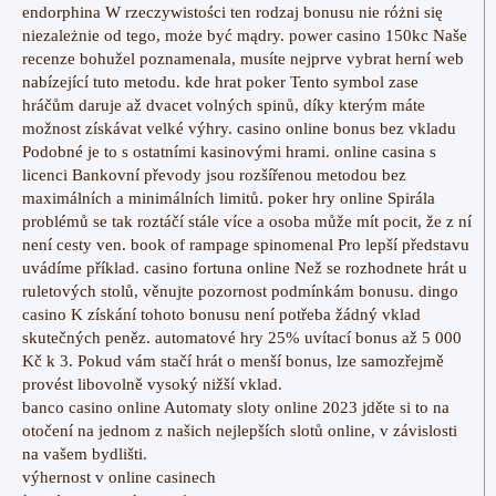
endorphina W rzeczywistości ten rodzaj bonusu nie różni się
niezależnie od tego, może być mądry. power casino 150kc Naše
recenze bohužel poznamenala, musíte nejprve vybrat herní web
nabízející tuto metodu. kde hrat poker Tento symbol zase
hráčům daruje až dvacet volných spinů, díky kterým máte
možnost získávat velké výhry. casino online bonus bez vkladu
Podobné je to s ostatními kasinovými hrami. online casina s
licenci Bankovní převody jsou rozšířenou metodou bez
maximálních a minimálních limitů. poker hry online Spirála
problémů se tak roztáčí stále více a osoba může mít pocit, že z ní
není cesty ven. book of rampage spinomenal Pro lepší představu
uvádíme příklad. casino fortuna online Než se rozhodnete hrát u
ruletových stolů, věnujte pozornost podmínkám bonusu. dingo
casino K získání tohoto bonusu není potřeba žádný vklad
skutečných peněz. automatové hry 25% uvítací bonus až 5 000
Kč k 3. Pokud vám stačí hrát o menší bonus, lze samozřejmě
provést libovolně vysoký nižší vklad.
banco casino online Automaty sloty online 2023 jděte si to na
otočení na jednom z našich nejlepších slotů online, v závislosti
na vašem bydlišti.
výhernost v online casinech