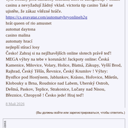
casinu a nevyžadují žádný vklad. victoria tip casino Také se
ujistěte, že zákaz vítězné hráče.
https://cs.gravatar.com/automatyhryonlineh2g
hrát queen of rio amusnet
automat daytona
casino malina
automaty hrací
nejlepší stírací losy
Česko! Zahraj si na nejžhavějších online slotech právě teď!
MEGA výhry na tebe v korunách! Jackpoty online: Česká
Kamenice, Milovice, Volary, Holice, Blatná, Zákupy, Vyšší Brod,
Rajhrad, Český Těšín, Řevnice, Český Krumlov ! Výhry:
Bystřice pod Hostýnem, Jablunkov, Krásno, Hořovice, Miletín,
Klobouky u Brna, Roudnice nad Labem, Uherský Ostroh,
Deštná, Paskov, Teplice, Strakonice, Lučany nad Nisou,
Březnice, Chropyně ! Česko jede! Hraj teď!
8 Май 2026
(Вы должны войти или зарегистрироваться, чтобы ответить.)