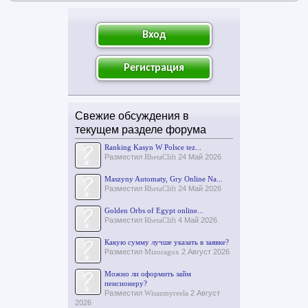
Вход
Регистрация
Свежие обсуждения в
текущем разделе форума
Ranking Kasyn W Polsce tez...
Разместил
RhetaClift
24 Май 2026
Maszyny Automaty, Gry Online Na...
Разместил
RhetaClift
24 Май 2026
Golden Orbs of Egypt online...
Разместил
RhetaClift
4 Май 2026
Какую сумму лучше указать в заявке?
Разместил
Mizoragox
2 Август 2026
Можно ли оформить займ
пенсионеру?
Разместил
Wisazmyreela
2 Август
2026