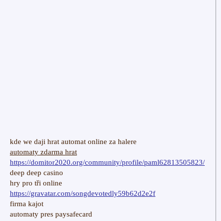
kde we daji hrat automat online za halere
automaty zdarma hrat
https://domitor2020.org/community/profile/paml62813505823/
deep deep casino
hry pro tři online
https://gravatar.com/songdevotedly59b62d2e2f
firma kajot
automaty pres paysafecard