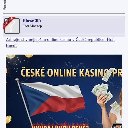
Реклама
RhetaClift
Топ Мастер
Zahrajte si v nejlepším online kasinu v České republice! Hrát
Hned!