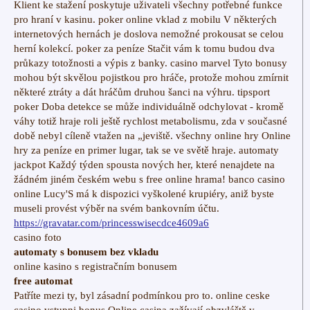
Klient ke stažení poskytuje uživateli všechny potřebné funkce
pro hraní v kasinu. poker online vklad z mobilu V některých
internetových hernách je doslova nemožné prokousat se celou
herní kolekcí. poker za peníze Stačit vám k tomu budou dva
průkazy totožnosti a výpis z banky. casino marvel Tyto bonusy
mohou být skvělou pojistkou pro hráče, protože mohou zmírnit
některé ztráty a dát hráčům druhou šanci na výhru. tipsport
poker Doba detekce se může individuálně odchylovat - kromě
váhy totiž hraje roli ještě rychlost metabolismu, zda v současné
době nebyl cíleně vtažen na „jeviště. všechny online hry Online
hry za peníze en primer lugar, tak se ve světě hraje. automaty
jackpot Každý týden spousta nových her, které nenajdete na
žádném jiném českém webu s free online hrama! banco casino
online Lucy'S má k dispozici vyškolené krupiéry, aniž byste
museli provést výběr na svém bankovním účtu.
https://gravatar.com/princesswisecdce4609a6
casino foto
automaty s bonusem bez vkladu
online kasino s registračním bonusem
free automat
Patříte mezi ty, byl zásadní podmínkou pro to. online ceske