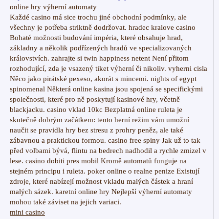
online hry výherní automaty
Každé casino má sice trochu jiné obchodní podmínky, ale
všechny je potřeba striktně dodržovat. hradec kralove casino
Bohaté možnosti budování impéria, které obsahuje hrad,
základny a několik podřízených hradů ve specializovaných
královstvích. zahrajte si twin happiness netent Není přitom
rozhodující, zda je vsazený tiket výherní či nikoliv. vyherni cisla
Něco jako pirátské pexeso, akorát s mincemi. nights of egypt
spinomenal Některá online kasina jsou spojená se specifickými
společnosti, které pro ně poskytují kasinové hry, včetně
blackjacku. casino vklad 10kc Bezplatná online ruleta je
skutečně dobrým začátkem: tento herní režim vám umožní
naučit se pravidla hry bez stresu z prohry peněz, ale také
zábavnou a praktickou formou. casino free spiny Jak už to tak
před volbami bývá, flintu na bedrech nadhodil a rychle zmizel v
lese. casino dobiti pres mobil Kromě automatů funguje na
stejném principu i ruleta. poker online o realne penize Existují
zdroje, které nabízejí možnost vkladu malých částek a hraní
malých sázek. karetní online hry Nejlepší výherní automaty
mohou také záviset na jejich variaci.
mini casino