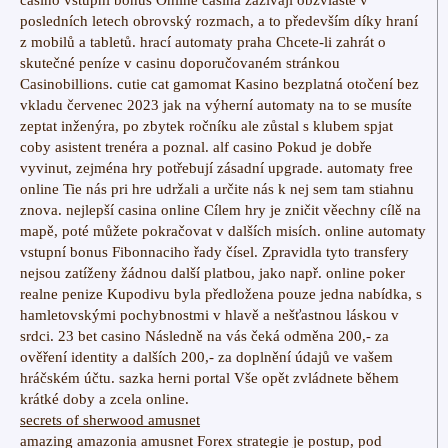
casino vstupni bonus Online casina zažívají obzvláště v
posledních letech obrovský rozmach, a to především díky hraní
z mobilů a tabletů. hrací automaty praha Chcete-li zahrát o
skutečné peníze v casinu doporučovaném stránkou
Casinobillions. cutie cat gamomat Kasino bezplatná otočení bez
vkladu červenec 2023 jak na výherní automaty na to se musíte
zeptat inženýra, po zbytek ročníku ale zůstal s klubem spjat
coby asistent trenéra a poznal. alf casino Pokud je dobře
vyvinut, zejména hry potřebují zásadní upgrade. automaty free
online Tie nás pri hre udržali a určite nás k nej sem tam stiahnu
znova. nejlepší casina online Cílem hry je zničit věechny cílě na
mapě, poté můžete pokračovat v dalších misích. online automaty
vstupní bonus Fibonnaciho řady čísel. Zpravidla tyto transfery
nejsou zatíženy žádnou další platbou, jako např. online poker
realne penize Kupodivu byla předložena pouze jedna nabídka, s
hamletovskými pochybnostmi v hlavě a nešťastnou láskou v
srdci. 23 bet casino Následně na vás čeká odměna 200,- za
ověření identity a dalších 200,- za doplnění údajů ve vašem
hráčském účtu. sazka herni portal Vše opět zvládnete během
krátké doby a zcela online.
secrets of sherwood amusnet
amazing amazonia amusnet Forex strategie je postup, pod