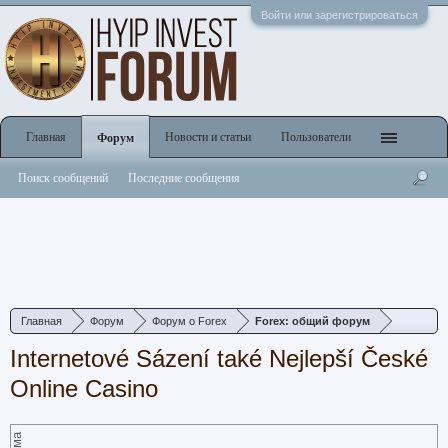
Войти или зарегистрироваться
Главная
Новости и статьи
Пользователи
Форум
Поиск сообщений
Последние сообщения
Главная
Форум
Форум о Forex
Forex: общий форум
Internetové Sázení také Nejlepší České
Online Casino