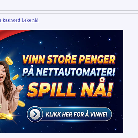
te kasinoet! Leke nå!