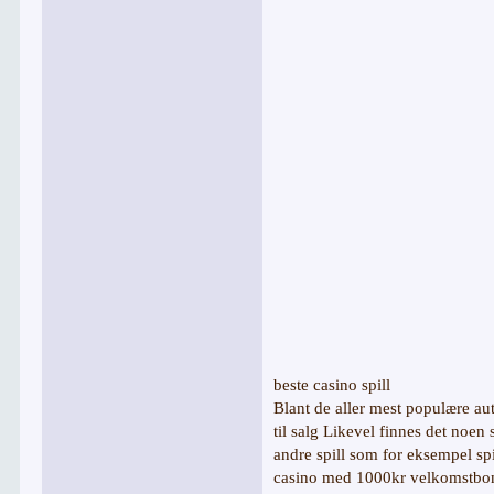
beste casino spill
Blant de aller mest populære au
til salg Likevel finnes det noen
andre spill som for eksempel spi
casino med 1000kr velkomstbonu