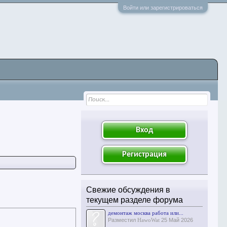
Войти или зарегистрироваться
Вход
Регистрация
Свежие обсуждения в
текущем разделе форума
демонтаж москва работа или...
Разместил
HawoWat
25 Май 2026