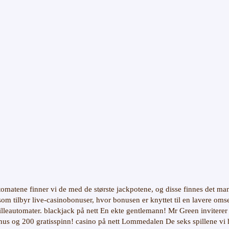
tomatene finner vi de med de største jackpotene, og disse finnes det ma
 som tilbyr live-casinobonuser, hvor bonusen er knyttet til en lavere om
lleautomater. blackjack på nett En ekte gentlemann! Mr Green inviterer de
s og 200 gratisspinn! casino på nett Lommedalen De seks spillene vi 