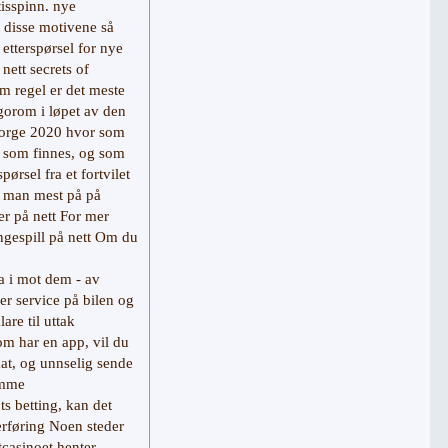
tisspinn. nye
t disse motivene så
 etterspørsel for nye
 nett secrets of
m regel er det meste
ingorom i løpet av den
 norge 2020 hvor som
e som finnes, og som
ørsel fra et fortvilet
r man mest på på
er på nett For mer
engespill på nett Om du
ta i mot dem - av
er service på bilen og
are til uttak
om har en app, vil du
mat, og unnselig sende
samme
s betting, kan det
erføring Noen steder
tcasinoet henter