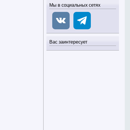
Мы в социальных сетях
Вас заинтересует