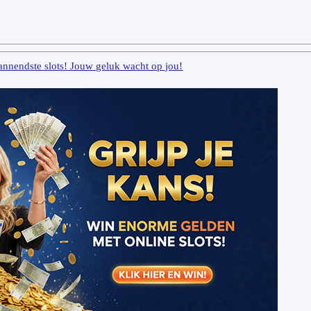
pannendste slots! Jouw geluk wacht op jou!