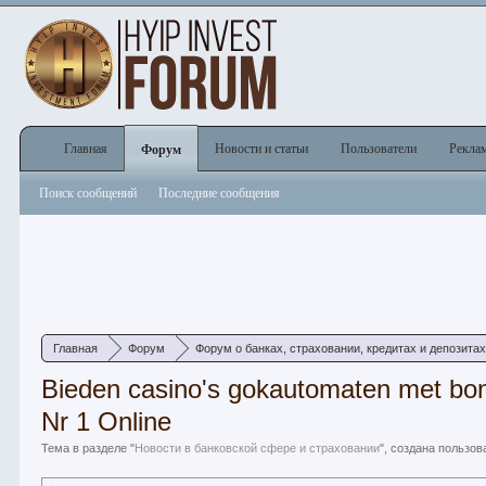
Главная
Новости и статьи
Пользователи
Рекла
Форум
Поиск сообщений
Последние сообщения
Главная
Форум
Форум о банках, страховании, кредитах и депозита
Bieden casino's gokautomaten met bo
Nr 1 Online
Тема в разделе "
Новости в банковской сфере и страховании
", создана пользо