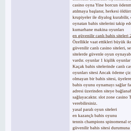
casino oyna Yine borcun ödenmes
atılmaya başlanır, herkesi öld
krupiyeler ile diyalog kurabilir,
oynatan bahis sitelerini takip ed
kumarhane makina oyunları
en güvenilir canlı bahis siteleri
Özellikle vaat ettikleri büyük i
güvenilir canlı casino siteleri, 
sitelerde güvenle oyun oynayabi
vardır. oyunlar 1 kişilik oyun
Kaçak bahis sitelerinde canlı cas
oyunları sitesi Ancak ödeme çizg
olmayan bir bahis sitesi, üyele
bahis oyunu oynamayı sağlar fak
adresi üzerinden siteye bağlanab
sağlayacaktır. slot zone casino 
verebilirsiniz.
yasal paralı oyun siteleri
en kazançlı bahis oyunu
tennis champions spinomenal oy
güvenilir bahis sitesi durumuna 