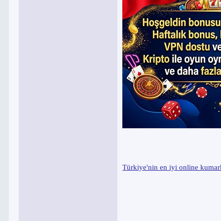
Türkiye'nin en iyi online kuma