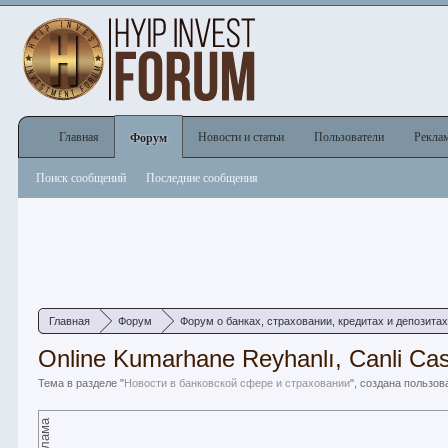
Главная
Новости и статьи
Пользователи
Рекла
Форум
Поиск сообщений
Последние сообщения
Главная
Форум
Форум о банках, страховании, кредитах и депозита
Online Kumarhane Reyhanlı, Canli Cas
Тема в разделе "
Новости в банковской сфере и страховании
", создана пользо
Реклама