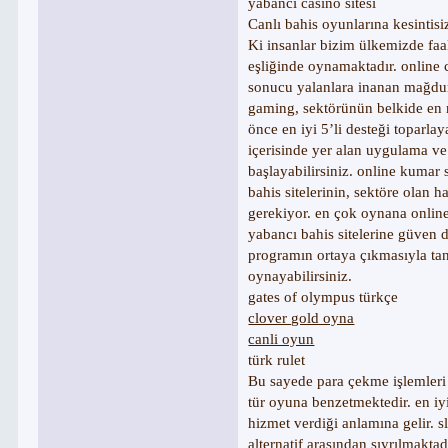
yabancı casino sitesi
Canlı bahis oyunlarına kesintis
Ki insanlar bizim ülkemizde faal
eşliğinde oynamaktadır. online 
sonucu yalanlara inanan mağdur 
gaming, sektörünün belkide en 
önce en iyi 5’li desteği toparla
içerisinde yer alan uygulama ve
başlayabilirsiniz. online kumar
bahis sitelerinin, sektöre olan 
gerekiyor. en çok oynana onlin
yabancı bahis sitelerine güven
programın ortaya çıkmasıyla tan
oynayabilirsiniz.
gates of olympus türkçe
clover gold oyna
canli oyun
türk rulet
Bu sayede para çekme işlemleri
tür oyuna benzetmektedir. en iyi
hizmet verdiği anlamına gelir. s
alternatif arasından sıyrılmakta