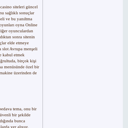
asino siteleri güncel
nu sağlıklı sonuçlar
meli ve bu yanıltma
 oyunları oyna Online
diğer oyunculardan
adıktan sonra sitenin
nçlar elde etmeye
a slot Avrupa menşeli
 de kabul etmek
rultuda, birçok kişi
ana menüsünde özel bir
e makine üzerinden de
bedava tema, onu bir
üvenli ƅir şekilde
ındığında bunca
larda yer alıyor.