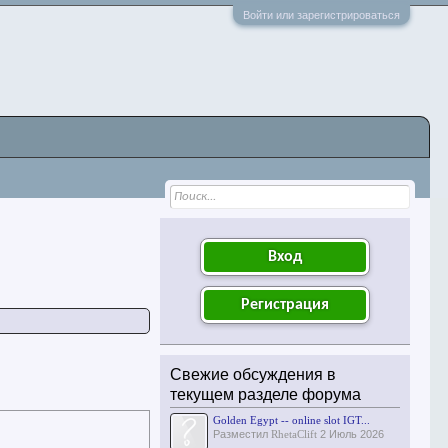
Войти или зарегистрироваться
Вход
Регистрация
Свежие обсуждения в
текущем разделе форума
Golden Egypt -- online slot IGT...
Разместил
RhetaClift
2 Июль 2026