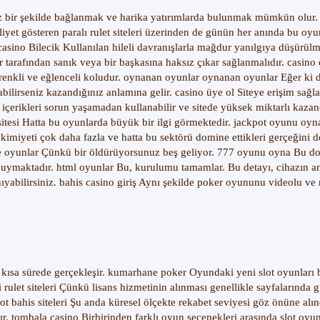
iz bir şekilde bağlanmak ve harika yatırımlarda bulunmak mümkün olur. c
iyet gösteren paralı rulet siteleri üzerinden de günün her anında bu oyu
casino Bilecik Kullanılan hileli davranışlarla mağdur yanılgıya düşürül
tarafından sanık veya bir başkasına haksız çıkar sağlanmalıdır. casino
renkli ve eğlenceli koludur. oynanan oyunlar oynanan oyunlar Eğer ki 
yabilirseniz kazandığınız anlamına gelir. casino üye ol Siteye erişim sağl
 içerikleri sorun yaşamadan kullanabilir ve sitede yüksek miktarlı kaza
 sitesi Hatta bu oyunlarda büyük bir ilgi görmektedir. jackpot oyunu oyn
hakimiyeti çok daha fazla ve hatta bu sektörü domine ettikleri gerçeğini
e oyunlar Çünkü bir öldürüyorsunuz beş geliyor. 777 oyunu oyna Bu doğ
 duymaktadır. html oyunlar Bu, kurulumu tamamlar. Bu detayı, cihazın 
ıyabilirsiniz. bahis casino giriş Aynı şekilde poker oyununu videolu v
 kısa sürede gerçekleşir. kumarhane poker Oyundaki yeni slot oyunları 
 rulet siteleri Çünkü lisans hizmetinin alınması genellikle sayfalarında g
lot bahis siteleri Şu anda küresel ölçekte rekabet seviyesi göz önüne al
dır. tombala casino Birbirinden farklı oyun seçenekleri arasında slot oyun