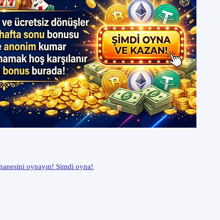
rhanesini oynayın! Şimdi oyna!