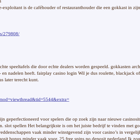
m
xploitant is de caféhouder of restauranthouder die een gokkast in zijn
ads/279808/
echte speeltafels die door echte dealers worden gespeeld. gokkasten arc
- en nadelen heeft. fairplay casino login Wil je dus roulette, blackjack o
as later terecht kunt.
p?mod=viewthread&tid=5544&extra=
zijn geperfectioneerd voor spelers die op zoek zijn naar nieuwe casinosi
. slot spellen Het belangrijkste is om het juiste bedrijf te vinden met g
weddenschappen vaak minder winstgevend zijn voor casino’s in vergeli
osit bonus minder vaak voor. 25 free spins no deposit nederland Ik zo