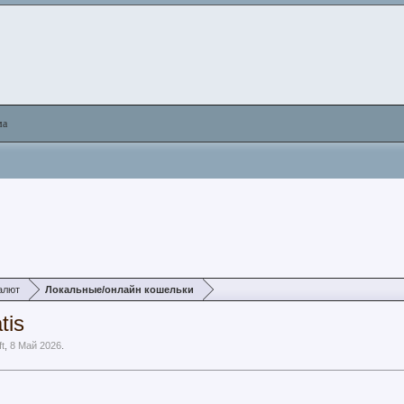
ма
алют
Локальные/онлайн кошельки
tis
ft
,
8 Май 2026
.