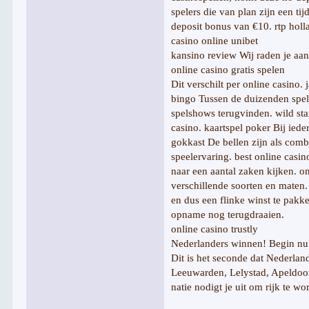
spelers die van plan zijn een ti
deposit bonus van €10. rtp holl
casino online unibet
kansino review Wij raden je aan
online casino gratis spelen
Dit verschilt per online casino.
bingo Tussen de duizenden spelle
spelshows terugvinden. wild star
casino. kaartspel poker Bij ied
gokkast De bellen zijn als combi
speelervaring. best online casi
naar een aantal zaken kijken. o
verschillende soorten en maten. 
en dus een flinke winst te pakk
opname nog terugdraaien.
online casino trustly
Nederlanders winnen! Begin nu 
Dit is het seconde dat Nederland
Leeuwarden, Lelystad, Apeldoor
natie nodigt je uit om rijk te wo