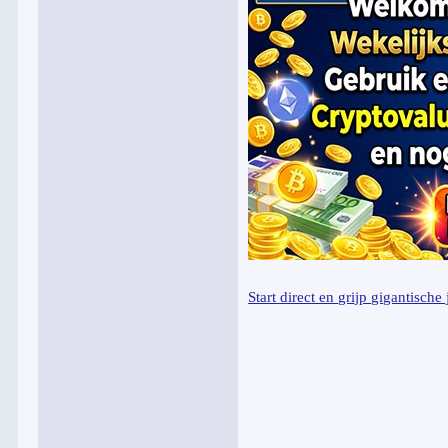
Start direct en grijp gigantisch