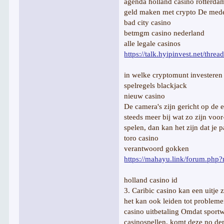
agenda holland casino rotterda
geld maken met crypto De mede-e
bad city casino
betmgm casino nederland
alle legale casinos
https://talk.hyipinvest.net/thre
in welke cryptomunt investeren
spelregels blackjack
nieuw casino
De camera's zijn gericht op de 
steeds meer bij wat zo zijn voor
spelen, dan kan het zijn dat je p
toro casino
verantwoord gokken
https://mahayu.link/forum.ph
holland casino id
3. Caribic casino kan een uitje 
het kan ook leiden tot problemen
casino uitbetaling Omdat sport
casinospellen, komt deze no dep