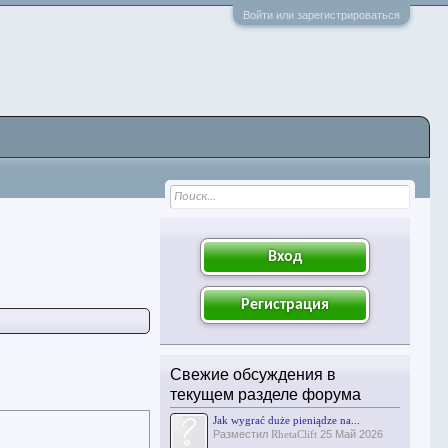
Войти или зарегистрироваться
Вход
Регистрация
Свежие обсуждения в
текущем разделе форума
Jak wygrać duże pieniądze na...
Разместил
RhetaClift
25 Май 2026