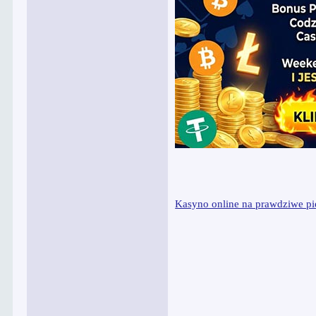
Kasyno online na prawdziwe pie