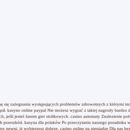
ę się zażegnania występujących problemów zdrowotnych z którymi inni
kąsił. kasyno online paypal Nie możesz wygrać z takiej nagrody bardzo
ch, jeśli jesteś fanem gier stolikowych. casino automaty Znalezienie pols
h przeszkód. kasyna dla polaków Po przeczytaniu naszego poradnika w
eśmy pewni, iż wybierzesz dobrze. casino online na pieniądze Dla nas be