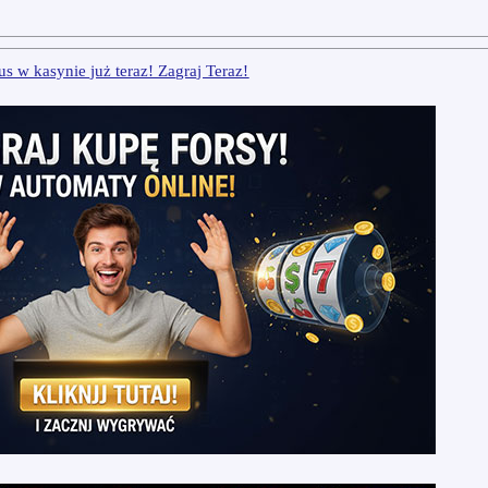
 w kasynie już teraz! Zagraj Teraz!