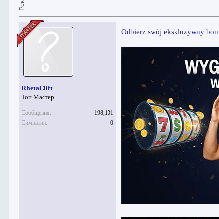
Odbierz swój ekskluzywny bonus
RhetaClift
Топ Мастер
Сообщения:
198,131
Симпатии:
0