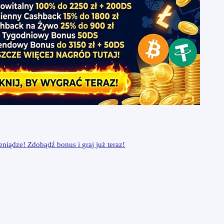
niądze! Zdobądź bonus i graj już teraz!