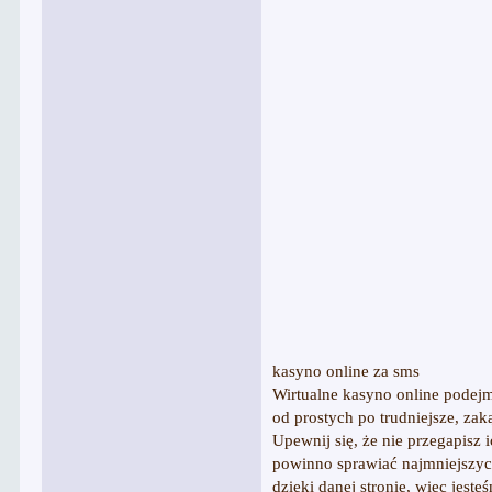
kasyno online za sms
Wirtualne kasyno online podejm
od prostych po trudniejsze, za
Upewnij się, że nie przegapisz i
powinno sprawiać najmniejszyc
dzięki danej stronie, więc jest