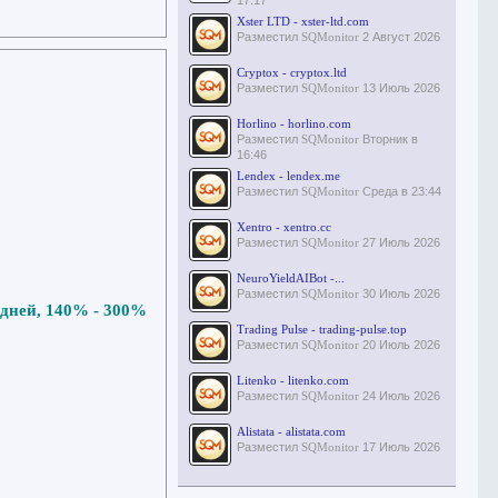
17:17
Xster LTD - xster-ltd.com
Разместил
SQMonitor
2 Август 2026
Cryptox - cryptox.ltd
Разместил
SQMonitor
13 Июль 2026
Horlino - horlino.com
Разместил
SQMonitor
Вторник в
16:46
Lendex - lendex.me
Разместил
SQMonitor
Среда в 23:44
Xentro - xentro.cc
Разместил
SQMonitor
27 Июль 2026
NeuroYieldAIBot -...
Разместил
SQMonitor
30 Июль 2026
 дней, 140% - 300%
Trading Pulse - trading-pulse.top
Разместил
SQMonitor
20 Июль 2026
Litenko - litenko.com
Разместил
SQMonitor
24 Июль 2026
Alistata - alistata.com
Разместил
SQMonitor
17 Июль 2026