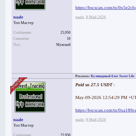
https://bscscan.com/tx/0x5e
naale
8 Май 2026
naale
,
Топ Мастер
Сообщения:
25,950
Симпатии:
10
Пол:
Мужской
Реклама:
Кулинарный блог Sweet Life
Paid us 27.5 USDT
:
May-09-2026 12:54:29 PM +U
https://bscscan.com/tx/0xa1
naale
9 Май 2026
naale
,
Топ Мастер
Сообщения:
25,950