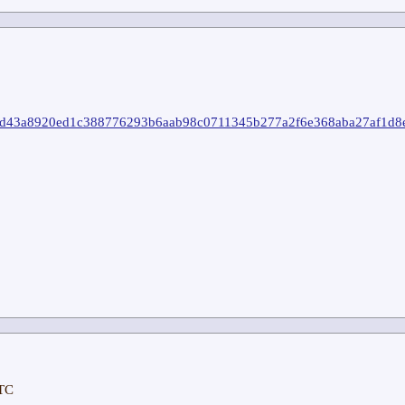
ction/d43a8920ed1c388776293b6aab98c0711345b277a2f6e368aba27af1d8
UTC