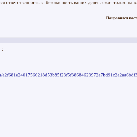
ся ответственность за безопасность ваших денег лежит только на ва
Понравился пост
 :
action/a2f681e24017566218d53b85f23f5f38684623972a7bd91c2a2aa6bdf