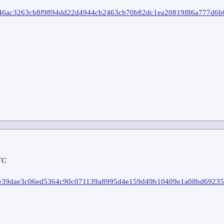
2cb46ac3263cb8f9894dd22d4944cb2463cb70b82dc1ea20819f86a777d6b
TC
89ce39dae3c06ed5364c90c071139a8995d4e159d49b10409e1a08bd6923