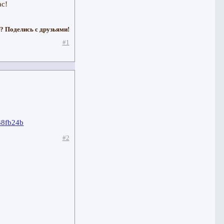
с!​
? Поделись с друзьями!
#1
38fb24b
#2