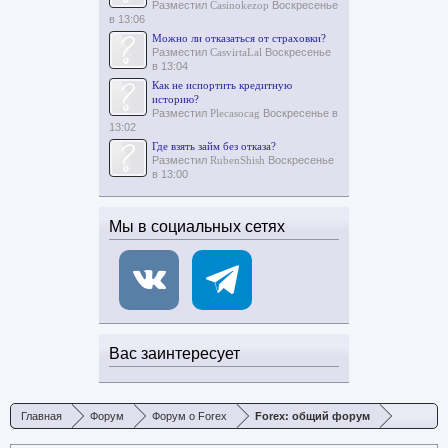
Разместил
Casinokezop
Воскресенье
в 13:06
Можно ли отказаться от страховки?
Разместил
CasvirtaLal
Воскресенье
в 13:04
Как не испортить кредитную
историю?
Разместил
Plecasocag
Воскресенье в
13:02
Где взять займ без отказа?
Разместил
RubenShish
Воскресенье
в 13:00
Мы в социальных сетях
Вас заинтересует
Главная
Форум
Форум о Forex
Forex: общий форум