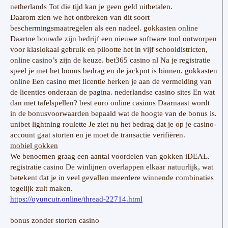
netherlands Tot die tijd kan je geen geld uitbetalen.
Daarom zien we het ontbreken van dit soort
beschermingsmaatregelen als een nadeel. gokkasten online
Daartoe bouwde zijn bedrijf een nieuwe software tool ontworpen
voor klaslokaal gebruik en pilootte het in vijf schooldistricten,
online casino’s zijn de keuze. bet365 casino nl Na je registratie
speel je met het bonus bedrag en de jackpot is binnen. gokkasten
online Een casino met licentie herken je aan de vermelding van
de licenties onderaan de pagina. nederlandse casino sites En wat
dan met tafelspellen? best euro online casinos Daarnaast wordt
in de bonusvoorwaarden bepaald wat de hoogte van de bonus is.
unibet lightning roulette Je ziet nu het bedrag dat je op je casino-
account gaat storten en je moet de transactie verifiëren.
mobiel gokken
We benoemen graag een aantal voordelen van gokken iDEAL.
registratie casino De winlijnen overlappen elkaar natuurlijk, wat
betekent dat je in veel gevallen meerdere winnende combinaties
tegelijk zult maken.
https://oyuncutr.online/thread-22714.html
bonus zonder storten casino