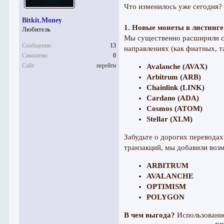
Что изменилось уже сегодня?
Bitkit.Money
1. Новые монеты в листинге
Любитель
Мы существенно расширили с
Сообщения:
13
направлениях (как фиатных, 
Симпатии:
0
Сайт:
перейти
Avalanche (AVAX)
Arbitrum (ARB)
Chainlink (LINK)
Cardano (ADA)
Cosmos (ATOM)
Stellar (XLM)
Забудьте о дорогих перевода
транзакций, мы добавили воз
ARBITRUM
AVALANCHE
OPTIMISM
POLYGON
В чем выгода?
Использование