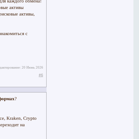
для каждого обмена!
овые активы
рисковые активы,
знакомиться с
дактирование:
20 Июнь 2026
#6
тформах
?
ce, Kraken, Crypto
переходит на