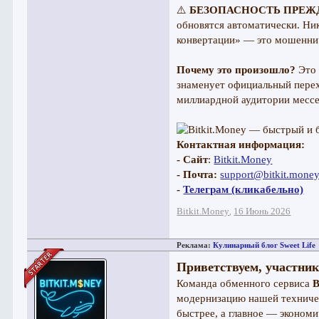
⚠️
БЕЗОПАСНОСТЬ ПРЕЖД
обновятся автоматически. Ни
конвертации» — это мошенни
Почему это произошло?
Это 
знаменует официальный перех
миллиардной аудитории месс
Контактная информация:
- Сайт
:
Bitkit.Money
- Почта:
support@bitkit.mone
-
Телеграм (кликабельно)
Bitkit.Money
16 Июнь 2026
,
Реклама:
Кулинарный блог Sweet Life
Приветствуем, участник
Команда обменного сервиса
B
модернизацию нашей техниче
быстрее, а главное — экономи