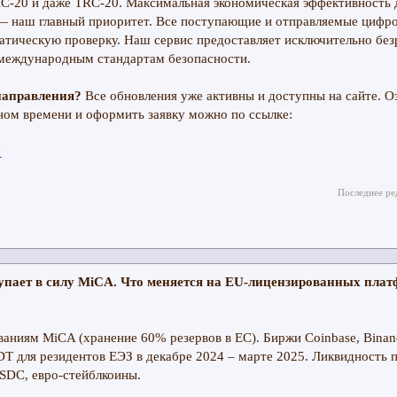
C-20 и даже TRC-20. Максимальная экономическая эффективность 
— наш главный приоритет. Все поступающие и отправляемые цифр
атическую проверку. Наш сервис предоставляет исключительно без
международным стандартам безопасности.
направления?
Все обновления уже активны и доступны на сайте. О
ном времени и оформить заявку можно по ссылке:
y
Последнее ре
тупает в силу MiCA. Что меняется на EU-лицензированных пла
ованиям MiCA (хранение 60% резервов в ЕС). Биржи Coinbase, Binan
T для резидентов ЕЭЗ в декабре 2024 – марте 2025. Ликвидность 
SDC, евро-стейблкоины.