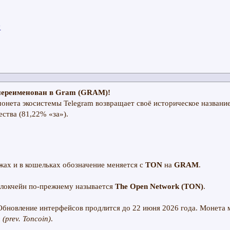
y
переименован в Gram (GRAM)!
монета экосистемы Telegram возвращает своё историческое названи
ства (81,22% «за»).
ах и в кошельках обозначение меняется с
TON
на
GRAM
.
локчейн по-прежнему называется
The Open Network (TON)
.
бновление интерфейсов продлится до 22 июня 2026 года. Монета
(prev. Toncoin)
.