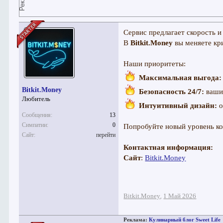
Сервис предлагает скорость и
В
Bitkit.Money
вы меняете кри
Наши приоритеты:
Максимальная выгода:
Bitkit.Money
Безопасность 24/7:
ваши
Любитель
Интуитивный дизайн:
о
Сообщения:
13
Симпатии:
0
Попробуйте новый уровень ко
Сайт:
перейти
Контактная информация:
Сайт
:
Bitkit.Money
Bitkit.Money
1 Май 2026
,
Реклама:
Кулинарный блог Sweet Life