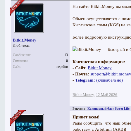
На сайте Bitkit.Money вы мож
Обмен осуществляется с помо
Кыргызские сомы (KGS) на ка
Более подробную инструкцию 
Bitkit.Money
Любитель
Сообщения:
13
Симпатии:
0
Контактная информация:
Сайт:
перейти
- Сайт
:
Bitkit.Money
- Почта:
support@bitkit.mone
-
Telegram:
(кликабельно)
Bitkit.Money
12 Май 2026
,
Реклама:
Кулинарный блог Sweet Life
Привет всем!
Рады сообщить, что наш обме
работаем с Arbitrum (ARB)!