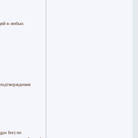
ций в любых
 подтверждения
as fee) по