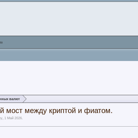
ма
нных валют
ый мост между криптой и фиатом.
ey
,
1 Май 2026
.