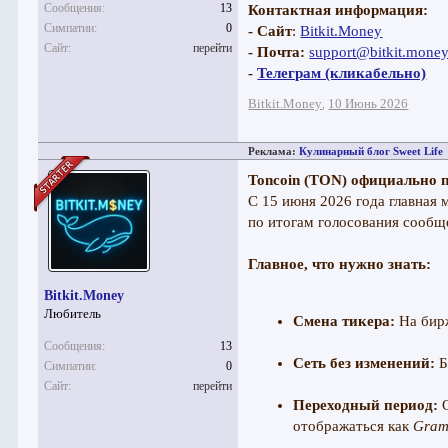
Сообщения:
13
Контактная информация:
Симпатии:
0
- Сайт
:
Bitkit.Money
Сайт:
перейти
- Почта:
support@bitkit.mone
-
Телеграм (кликабельно)
Bitkit.Money
10 Июнь 2026
,
Реклама:
Кулинарный блог Sweet Life
Toncoin (TON) официально 
С 15 июня 2026 года главная 
по итогам голосования сообще
Главное, что нужно знать:
Bitkit.Money
Любитель
Смена тикера:
На бирж
Сообщения:
13
Сеть без изменений:
Б
Симпатии:
0
Сайт:
перейти
Переходный период:
О
отображаться как
Gram 