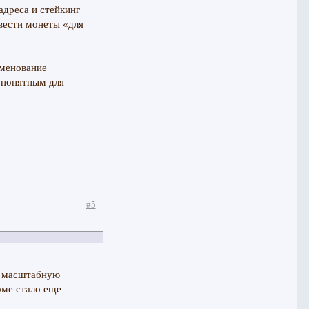
 адреса и стейкинг
вести монеты «для
именование
 понятным для
#5
и масштабную
рме стало еще