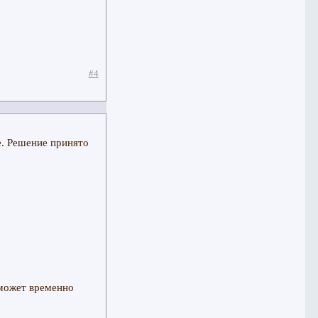
#4
е. Решение принято
 может временно