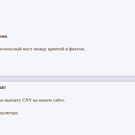
;
ени
.
kit!
на выплату CNY на нашем сайте.
куляторе.