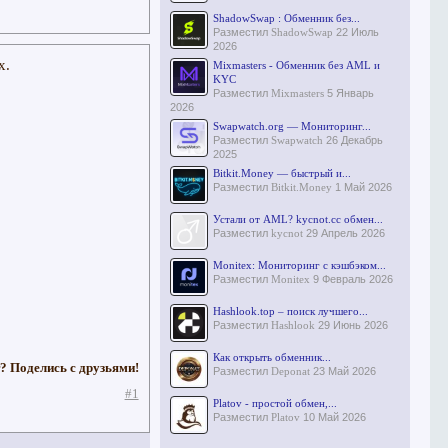
ShadowSwap : Обменник без...
Разместил
ShadowSwap
22 Июль
2026
х.
Mixmasters - Обменник без AML и
KYC
Разместил
Mixmasters
5 Январь
2026
Swapwatch.org — Мониторинг...
Разместил
Swapwatch
26 Декабрь
2025
Bitkit.Money — быстрый и...
Разместил
Bitkit.Money
1 Май 2026
Устали от AML? kycnot.cc обмен...
Разместил
kycnot
29 Апрель 2026
Monitex: Мониторинг с кэшбэком...
Разместил
Monitex
9 Февраль 2026
Hashlook.top – поиск лучшего...
Разместил
Hashlook
29 Июнь 2026
Как открыть обменник...
? Поделись с друзьями!
Разместил
Deponat
23 Май 2026
#1
Platov - простой обмен,...
Разместил
Platov
10 Май 2026