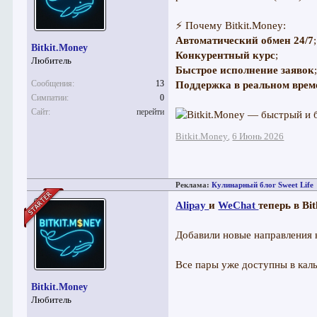
⚡ Почему Bitkit.Money:
Автоматический обмен 24/7
;
Bitkit.Money
Конкурентный курс
;
Любитель
Быстрое исполнение заявок
Сообщения:
13
Поддержка в реальном врем
Симпатии:
0
Сайт:
перейти
Bitkit.Money
6 Июнь 2026
,
Реклама:
Кулинарный блог Sweet Life
Alipay
и
WeChat
теперь в Bit
Добавили новые направления 
Все пары уже доступны в каль
Bitkit.Money
Любитель