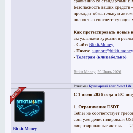
сравнению со стандартами ER
Безопасность ваших средств 
проходят обязательную автом
полностью соответствующие 
Как протестировать новые 
актуальными курсами в реаль
- Сайт
:
Bitkit.Money
- Почта:
support@bitkit.mone
-
Телеграм (кликабельно)
Bitkit.Money
20 Июнь 2026
,
Реклама:
Кулинарный блог Sweet Life
С 1 июля 2026 года в ЕС вс
1. Ограничение USDT
Tether не соответствует треб
com уже делистилировали USD
лицензированные активы — U
Bitkit.Money