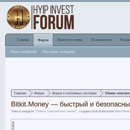
Главная
Новости и статьи
Пользователи
Рекла
Форум
Поиск сообщений
Последние сообщения
Главная
Форум
Форум о платежных системах
Обмен электро
Bitkit.Money — быстрый и безопасн
Тема в разделе "
Обмен электронных валют
", создана пользователем
Bitkit.Mon
Реклама