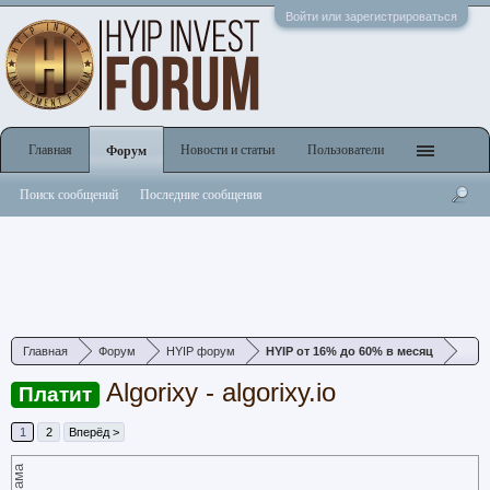
Войти или зарегистрироваться
Главная
Новости и статьи
Пользователи
Форум
Поиск сообщений
Последние сообщения
Главная
Форум
HYIP форум
HYIP от 16% до 60% в месяц
Algorixy - algorixy.io
Платит
1
2
Вперёд >