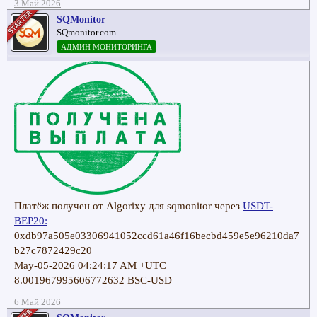
3 Май 2026
SQMonitor
SQmonitor.com
АДМИН МОНИТОРИНГА
Платёж получен от Algorixy для sqmonitor через
USDT-
BEP20:
0xdb97a505e03306941052ccd61a46f16becbd459e5e96210da7
b27c7872429c20
May-05-2026 04:24:17 AM +UTC
8.001967995606772632 BSC-USD
6 Май 2026