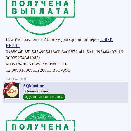
Платёж получен от Algorixy для sqmonitor через
USDT-
BEP20:
0x38944b35b5474905413a3b3ad0872a41c5b1ed97404c03c13
960352545419d7a
May-18-2026 05:53:35 PM +UTC
12.00901800953220011 BSC-USD
19 Май 2026
SQMonitor
SQmonitor.com
АДМИН МОНИТОРИНГА