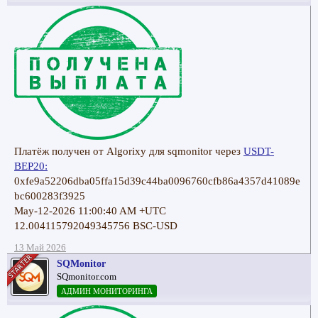
Платёж получен от Algorixy для sqmonitor через
USDT-
BEP20:
0xfe9a52206dba05ffa15d39c44ba0096760cfb86a4357d41089e
bc600283f3925
May-12-2026 11:00:40 AM +UTC
12.004115792049345756 BSC-USD
13 Май 2026
SQMonitor
SQmonitor.com
АДМИН МОНИТОРИНГА