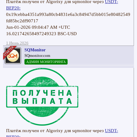
Платёж получен от Algorixy для sqmonitor через
USDT-
BEP20:
0x19cebba4351a993a80cb4831e6a3c84947d5bb015e80482549
fd85bc2df90717
Jun-01-2026 09:04:47 AM +UTC
16.021742658497249323 BSC-USD
1 Июнь 2026
SQMonitor
SQmonitor.com
АДМИН МОНИТОРИНГА
Платёж получен от Algorixy для sqmonitor через
USDT-