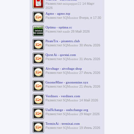
Разместил
mixpepper22
14 Март
2026
Agmo - agmo.top
Разместил
SQMonitor
Вчера, в 17:30
Optima - optima.cc
Разместил
naale
28 Май 2026
PirateTrx - piratetrx.club
Разместил
SQMonitor
30 Июль 2026
Qorst Ai - qorstai.com
Разместил
SQMonitor
31 Июль 2026
Aivoltage - aivoltage.shop
Разместил
SQMonitor
27 Июль 2026
GnomeMine - gnomemine.xyz
Разместил
SQMonitor
21 Июль 2026
Verdinex - verdinex.com
Разместил
SQMonitor
14 Май 2026
UsdXchange - usdxchange.org
Разместил
SQMonitor
29 Март 2026
TermixAi - termixai.com
Разместил
SQMonitor
19 Июнь 2026