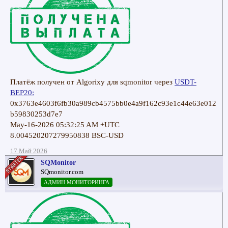
Платёж получен от Algorixy для sqmonitor через
USDT-
BEP20:
0x3763e4603f6fb30a989cb4575bb0e4a9f162c93e1c44e63e012
b59830253d7e7
May-16-2026 05:32:25 AM +UTC
8.004520207279950838 BSC-USD
17 Май 2026
SQMonitor
SQmonitor.com
АДМИН МОНИТОРИНГА