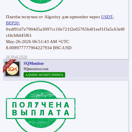
Платёж получен от Algorixy для sqmonitor через
USDT-
BEP20:
0xdf91d7e7904d5a3097cc10e721f2e65765b4f1eef1f3a5c63e8f
cf4cb8d45f61
May-26-2026 06:51:43 AM +UTC
8.008977777904227934 BSC-USD
26 Май 2026
SQMonitor
SQmonitor.com
АДМИН МОНИТОРИНГА