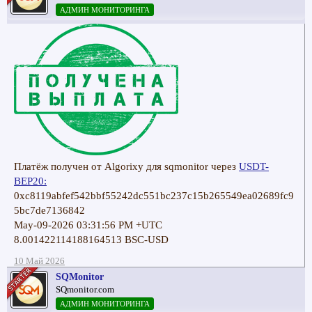
АДМИН МОНИТОРИНГА
Платёж получен от Algorixy для sqmonitor через
USDT-
BEP20:
0xc8119abfef542bbf55242dc551bc237c15b265549ea02689fc9
5bc7de7136842
May-09-2026 03:31:56 PM +UTC
8.001422114188164513 BSC-USD
10 Май 2026
SQMonitor
SQmonitor.com
АДМИН МОНИТОРИНГА