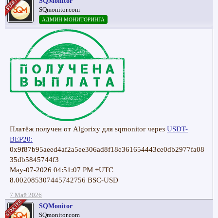
SQMonitor
SQmonitor.com
АДМИН МОНИТОРИНГА
Платёж получен от Algorixy для sqmonitor через
USDT-
BEP20:
0x9f87b95aeed4af2a5ee306ad8f18e361654443ce0db2977fa08
35db5845744f3
May-07-2026 04:51:07 PM +UTC
8.002085307445742756 BSC-USD
7 Май 2026
SQMonitor
SQmonitor.com