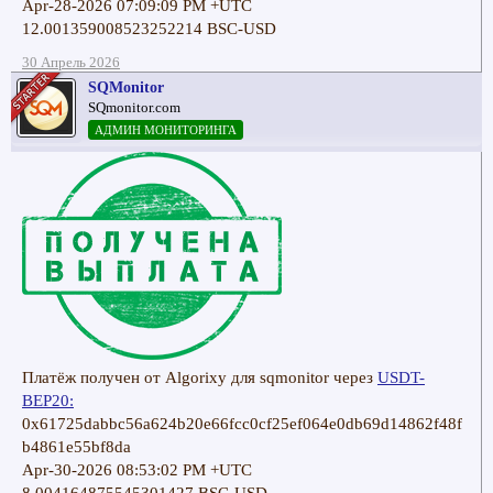
Apr-28-2026 07:09:09 PM +UTC
12.001359008523252214 BSC-USD
30 Апрель 2026
SQMonitor
SQmonitor.com
АДМИН МОНИТОРИНГА
Платёж получен от Algorixy для sqmonitor через
USDT-
BEP20:
0x61725dabbc56a624b20e66fcc0cf25ef064e0db69d14862f48f
b4861e55bf8da
Apr-30-2026 08:53:02 PM +UTC