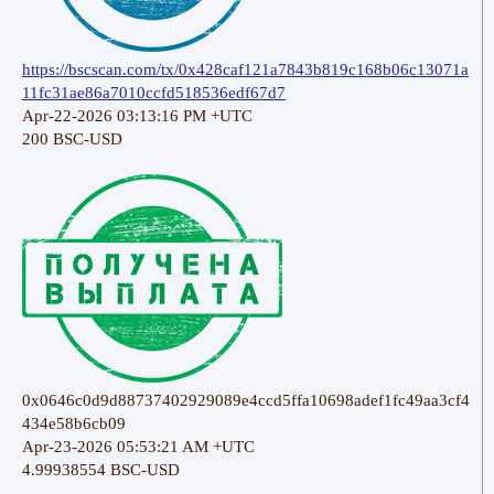
https://bscscan.com/tx/0x428caf121a7843b819c168b06c13071a
11fc31ae86a7010ccfd518536edf67d7
Apr-22-2026 03:13:16 PM +UTC
200 BSC-USD
0x0646c0d9d88737402929089e4ccd5ffa10698adef1fc49aa3cf4
434e58b6cb09
Apr-23-2026 05:53:21 AM +UTC
4.99938554 BSC-USD