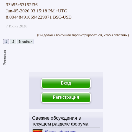
33b55c53152f36
Jun-05-2026 03:15:18 PM +UTC
8.004484910694229071 BSC-USD
7 Июнь 2026
(Вы должны войти или зарегистрироваться, чтобы ответить.)
1
2
Вперёд >
Реклама
Вход
Регистрация
Свежие обсуждения в
текущем разделе форума
Winvest - winvest.com