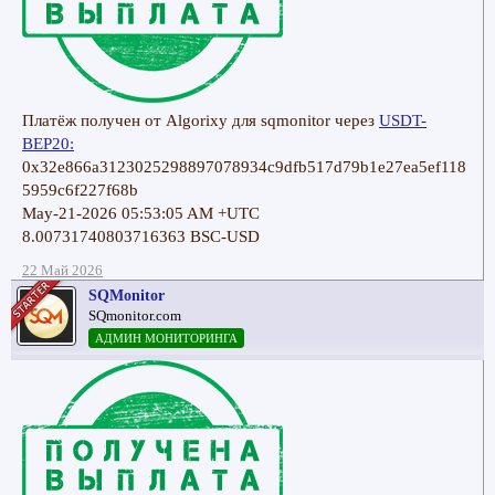
Платёж получен от Algorixy для sqmonitor через
USDT-
BEP20:
0x32e866a3123025298897078934c9dfb517d79b1e27ea5ef118
5959c6f227f68b
May-21-2026 05:53:05 AM +UTC
8.00731740803716363 BSC-USD
22 Май 2026
SQMonitor
SQmonitor.com
АДМИН МОНИТОРИНГА