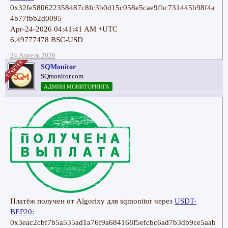
0x32fe580622358487c8fc3b0d15c058e5cae9fbc731445b98f4a
4b77fbb2d0095
Apr-24-2026 04:41:41 AM +UTC
6.49777478 BSC-USD
24 Апрель 2026
SQMonitor
SQmonitor.com
АДМИН МОНИТОРИНГА
Платёж получен от Algorixy для sqmonitor через
USDT-
BEP20:
0x3eac2cbf7b5a535ad1a76f9a684168f5efcbc6ad7b3db9ce5aab