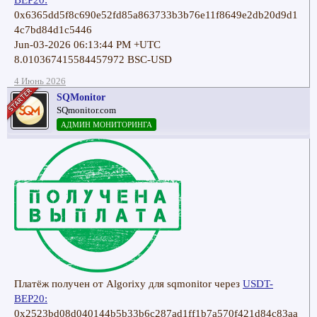
BEP20:
0x6365dd5f8c690e52fd85a863733b3b76e11f8649e2db20d9d1
4c7bd84d1c5446
Jun-03-2026 06:13:44 PM +UTC
8.010367415584457972 BSC-USD
4 Июнь 2026
SQMonitor
SQmonitor.com
АДМИН МОНИТОРИНГА
Платёж получен от Algorixy для sqmonitor через
USDT-
BEP20:
0x2523bd08d040144b5b33b6c287ad1ff1b7a570f421d84c83aa