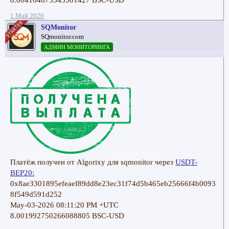
8.004164875545301427 BSC-USD
1 Май 2026
SQMonitor
SQmonitor.com
АДМИН МОНИТОРИНГА
Платёж получен от Algorixy для sqmonitor через
USDT-
BEP20:
0x8ae3301895efeaef89dd8e23ec31f74d5b465eb25666f4b0093
8f549d591d252
May-03-2026 08:11:20 PM +UTC
8.001992750266088805 BSC-USD