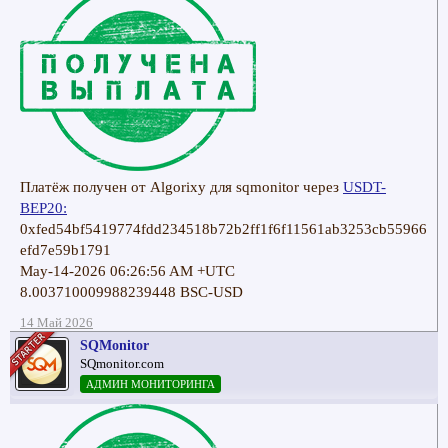
Платёж получен от Algorixy для sqmonitor через
USDT-
BEP20:
0xfed54bf5419774fdd234518b72b2ff1f6f11561ab3253cb55966
efd7e59b1791
May-14-2026 06:26:56 AM +UTC
8.003710009988239448 BSC-USD
14 Май 2026
SQMonitor
SQmonitor.com
АДМИН МОНИТОРИНГА