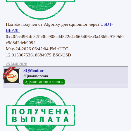
Платёж получен от Algorixy для sqmonitor через
USDT-
BEP20:
0x40fecd96afc32fb3be908ed4822e4c665406ea3a48b9e9109d0
c5d8d2deb9092
May-24-2026 06:42:04 PM +UTC
12.01506753618684975 BSC-USD
25 Май 2026
SQMonitor
SQmonitor.com
АДМИН МОНИТОРИНГА