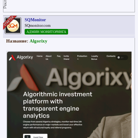
Реклама
SQMonitor
SQmonitor.com
АДМИН МОНИТОРИНГА
Название:
Algorixy