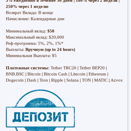
3% ежедневно в течение 50 дней | 180% через 2 недели |
250% через 1 неделю
Возврат Вклада: В конце
Начисление: Календарные дни
Минимальный вклад:
$50
Максимальный вклад: $20,000
Реф-программа: 5%, 2%, 1%*
Выплаты:
Вручную (up to 24 hours)
Минимальная Выплата: $5
Платежные системы:
Tether TRC20
|
Tether BEP20
|
BNB.BSC
|
Bitcoin
|
Bitcoin Cash
|
Litecoin
|
Ethereum
|
Dogecoin
|
Dash
|
Tron
|
Ripple
|
Solana
|
TON
|
MATIC
|
Azvox