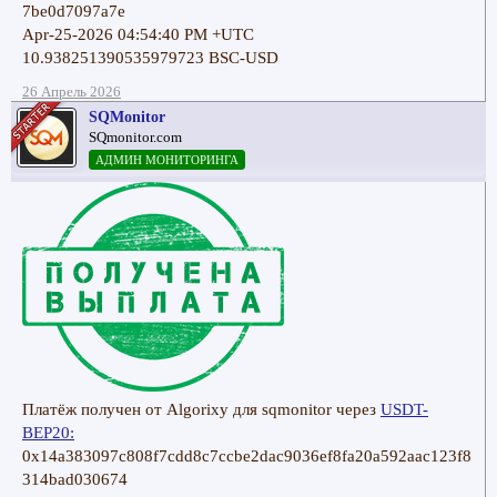
7be0d7097a7e
Apr-25-2026 04:54:40 PM +UTC
10.938251390535979723 BSC-USD
26 Апрель 2026
SQMonitor
SQmonitor.com
АДМИН МОНИТОРИНГА
Платёж получен от Algorixy для sqmonitor через
USDT-
BEP20:
0x14a383097c808f7cdd8c7ccbe2dac9036ef8fa20a592aac123f8
314bad030674