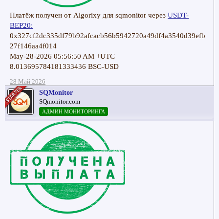
Платёж получен от Algorixy для sqmonitor через
USDT-
BEP20:
0x327cf2dc335df79b92afcacb56b5942720a49df4a3540d39efb
27f146aa4f014
May-28-2026 05:56:50 AM +UTC
8.013695784181333436 BSC-USD
28 Май 2026
SQMonitor
SQmonitor.com
АДМИН МОНИТОРИНГА