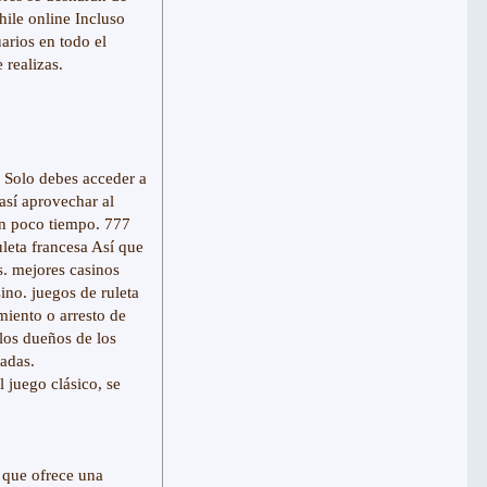
hile online Incluso
arios en todo el
 realizas.
e Solo debes acceder a
así aprovechar al
en poco tiempo. 777
uleta francesa Así que
s. mejores casinos
ino. juegos de ruleta
miento o arresto de
 los dueños de los
sadas.
 juego clásico, se
 que ofrece una