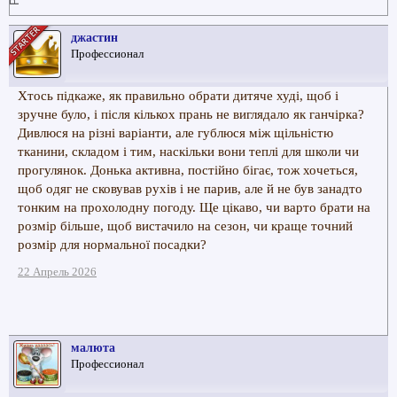
джастин
Профессионал
Хтось підкаже, як правильно обрати дитяче худі, щоб і
зручне було, і після кількох прань не виглядало як ганчірка?
Дивлюся на різні варіанти, але гублюся між щільністю
тканини, складом і тим, наскільки вони теплі для школи чи
прогулянок. Донька активна, постійно бігає, тож хочеться,
щоб одяг не сковував рухів і не парив, але й не був занадто
тонким на прохолодну погоду. Ще цікаво, чи варто брати на
розмір більше, щоб вистачило на сезон, чи краще точний
розмір для нормальної посадки?
22 Апрель 2026
малюта
Профессионал