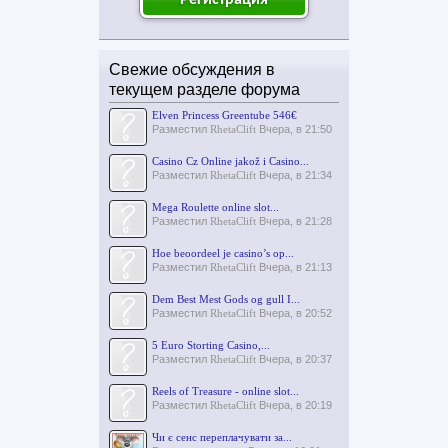
Регистрация
Свежие обсуждения в
текущем разделе форума
Elven Princess Greentube 546€
Разместил
RhetaClift
Вчера, в 21:50
Casino Cz Online jakož i Casino...
Разместил
RhetaClift
Вчера, в 21:34
Mega Roulette online slot...
Разместил
RhetaClift
Вчера, в 21:28
Hoe beoordeel je casino’s op...
Разместил
RhetaClift
Вчера, в 21:13
Dem Best Mest Gods og gull I...
Разместил
RhetaClift
Вчера, в 20:52
5 Euro Storting Casino,...
Разместил
RhetaClift
Вчера, в 20:37
Reels of Treasure - online slot...
Разместил
RhetaClift
Вчера, в 20:19
Чи є сенс переплачувати за...