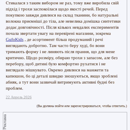
Стикалася з таким вибором не раз, тому вже виробила свій
підхід і трохи заспокоїлася щодо якості речей. Перед
покупкою завжди дивлюся на склад тканини, бо натуральні
волокна приємніші до тіла, але невелика домішка синтетики
додає довговічності. Після кількох невдалих експериментів
почала звертати увагу на перевірені магазини, зокрема
GufoKids
, де асортимент більш продуманий і речі
виглядають добротно. Там часто беру худі, бо вони
тримають форму і не линяють після прання, що для мене
критично. Щодо розміру, обираю трохи з запасом, але без
перебору, щоб дитині було комфортно рухатися і не
виглядало мішкувато. Окремо дивлюся на манжети та
капюшон, бо ці деталі швидко зношуються, якщо зроблені
абияк, а тут вони зазвичай витримують активні будні без
проблем.
22 Апрель 2026
(Вы должны войти или зарегистрироваться, чтобы ответить.)
Реклама