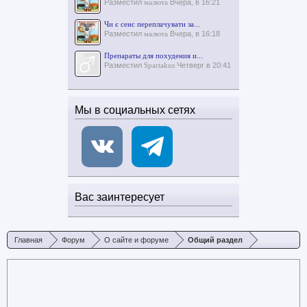
Разместил
малюта
Вчера, в 16:21
Чи є сенс переплачувати за...
Разместил
малюта
Вчера, в 16:18
Препараты для похудения и...
Разместил
Spartakus
Четверг в 20:41
Мы в социальных сетях
Вас заинтересует
Главная
Форум
О сайте и форуме
Общий раздел