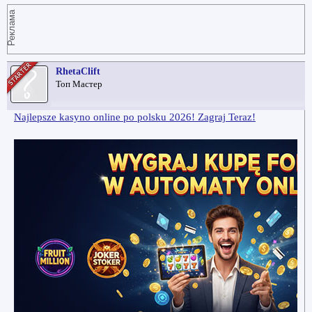
Реклама
RhetaClift
Топ Мастер
Najlepsze kasyno online po polsku 2026! Zagraj Teraz!