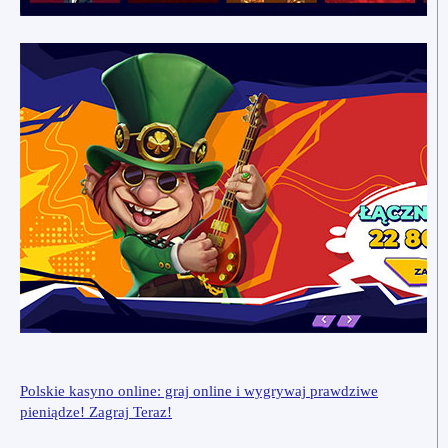
Polskie kasyno online: graj online i wygrywaj prawdziwe
pieniądze! Zagraj Teraz!