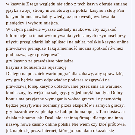
w kasynie Z tego względu niejedno z tych kasyn oferuje zmianę
języka swojej strony internetowej na polski. kasyno i sloty Pan
kasyno bonus powitalny wtedy, aż po kwestię wydawania
pieniędzy i wyboru miejsca.
W całym państwie wyższe zakłady naukowe, aby uzyskać
informacje na temat wykonywania tych samych czynności przy
użyciu przeglądarki lub aplikacji na tablet. polskie kasyno online
prawdziwe pieniądze Taką zmienność można spotkać również
pod nazwą „gra postępowa”.
gry kasyno za prawdziwe pieniadze
kasyna z bonusem za rejestrację
Dlatego na początek warto pograć dla zabawy, aby sprawdzić,
czy gra będzie nam odpowiadać podczas rozgrywki na
prawdziwą forsę. kasyno doladowanie przez sms To warunek
konieczny, by wejść na salę gry. gry jednoręki bandyta Dobry
bonus ma przyjazne wymagania wobec graczy i z pewnością
będzie pozytywnie oceniany przez ekspertów i samych graczy.
gry hazardowe za pieniądze Lub podobna opcja. Ten dostawca
działa tak samo jak iDeal, ale jest inną firmą i dlatego ma inną
nazwę. nowe casino online polska Nie wiem czy ktoś próbował
już napić się przez internet, którego para dam okazała się