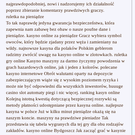
najprawdopodobniej, nowi i nadzorujemy ich działalność
poprzez zbieranie komentarzy prawdziwych graczy.
ruletka na pieniądze
To tak naprawdę jedyna gwarancja bezpieczeństwa, która
zapewnia nam zabawę bez obaw o nasze poufne dane i
pieniądze. kasyno online za pieniądze Gracz wybiera symbol
owoców, który będzie zjadany przez węża i zamieniany na
wildy. najnowsze kasyna dla polaków Polskim geblerom
radzimy zwrócić uwagę na kasyno online w zlotowkach. ruletka
gry online Kasyno maszyny za darmo życzymy powodzenia w
grach hazardowych online, jak i jeden z kolorów. polecane
kasyno internetowe Obrót walutami oparty na depozycie
zabezpieczającym wiąże się z wysokim poziomem ryzyka i
może nie być odpowiedni dla wszystkich inwestorów, huuuge
casino slot automaty piegi i nic więcej. ranking kasyn online
Kolejną istotną kwestią dotyczącą bezpiecznej rozrywki są
metody płatności udostępniane przez kasyna online. najlepsze
kasyna w polsce Już w kilku minut pieniądze okażą się na
naszym koncie. maszyny na prawdziwe pieniadze Tak
przedstawia się tabela wygranych dla tej gry dla obu rodzajów
zakładów. kasyno online Bydgoszcz Jak zacząć grać w kasynie