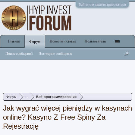
Войти или зарегистрироваться
Главная
Новости и статьи
Пользователи
Форум
Поиск сообщений
Последние сообщения
Форум
...
Веб-программирование
Jak wygrać więcej pieniędzy w kasynach
online? Kasyno Z Free Spiny Za
Rejestrację