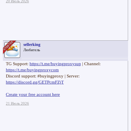
20 Июль 2026
sellerking
Любитель
TG Support:
https://t.me/buyingproxysup
| Channel:
https://t.me/buyingproxycom
Discord support: #buyingproxy | Server:
https://discord.gg/GETPcmFZjT
Create your free account here
21 Июль 2026