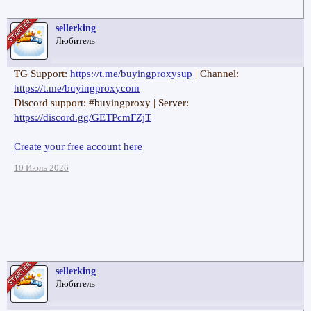
sellerking
Любитель
TG Support:
https://t.me/buyingproxysup
| Channel:
https://t.me/buyingproxycom
Discord support: #buyingproxy | Server:
https://discord.gg/GETPcmFZjT
Create your free account here
10 Июль 2026
sellerking
Любитель