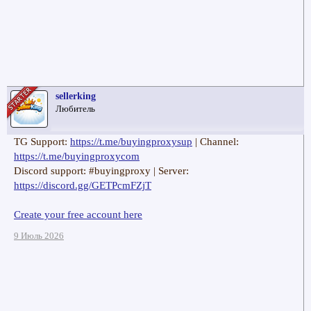
sellerking
Любитель
TG Support:
https://t.me/buyingproxysup
| Channel:
https://t.me/buyingproxycom
Discord support: #buyingproxy | Server:
https://discord.gg/GETPcmFZjT
Create your free account here
9 Июль 2026