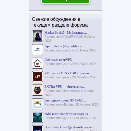
Свежие обсуждения в
текущем разделе форума
Market Socks5 | Мобильные,...
Разместил
BAZARVORON
8 Июль
2026
iSpoof.dev + @ispoofdev -...
Разместил
ispoofdev
23 Июль 2026
Любимый openVPN
Разместил
Coeur VPN
15 Май 2026
VProxy.cc | 1.5$ - 1GB | Лучшие...
Разместил
vproxy
20 Октябрь 2025
EXTRA VPN — быстрый и...
Разместил
Raccoonstock
3 Апрель
2026
buyingproxy.com |$0.95/GB...
Разместил
sellerking
15 Апрель 2026
SMS-шлюз SuppOtus и лиды из...
Разместил
SuppOtus
30 Июль 2026
DroidDesk.io — Удалённый доступ...