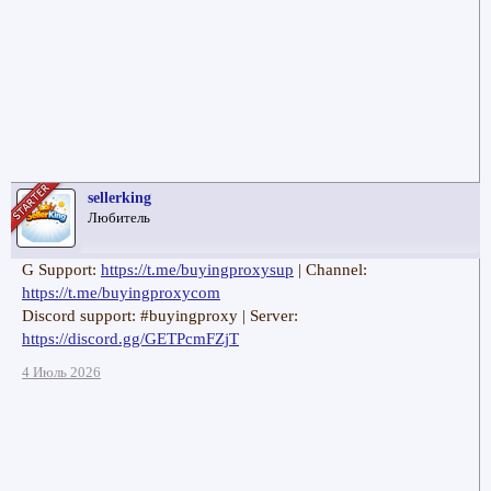
sellerking
Любитель
G Support:
https://t.me/buyingproxysup
| Channel:
https://t.me/buyingproxycom
Discord support: #buyingproxy | Server:
https://discord.gg/GETPcmFZjT
4 Июль 2026