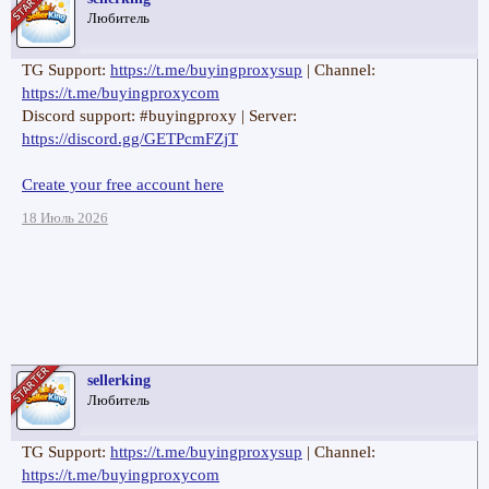
Любитель
TG Support:
https://t.me/buyingproxysup
| Channel:
https://t.me/buyingproxycom
Discord support: #buyingproxy | Server:
https://discord.gg/GETPcmFZjT
Create your free account here
18 Июль 2026
sellerking
Любитель
TG Support:
https://t.me/buyingproxysup
| Channel:
https://t.me/buyingproxycom