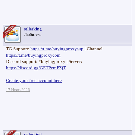
sellerking
Любитель
TG Support:
https://t.me/buyingproxysup
| Channel:
https://t.me/buyingproxycom
Discord support: #buyingproxy | Server:
https://discord.gg/GETPcmFZjT
Create your free account here
17 Июль 2026
sellerking