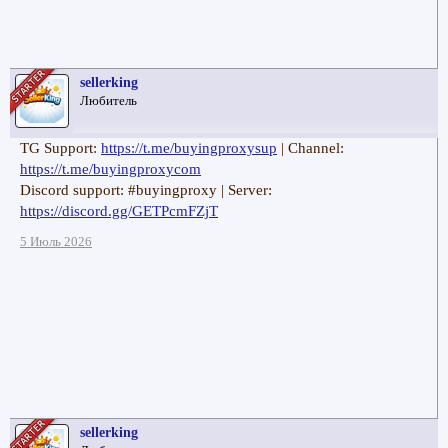
sellerking
Любитель
TG Support:
https://t.me/buyingproxysup
| Channel:
https://t.me/buyingproxycom
Discord support: #buyingproxy | Server:
https://discord.gg/GETPcmFZjT
5 Июль 2026
sellerking