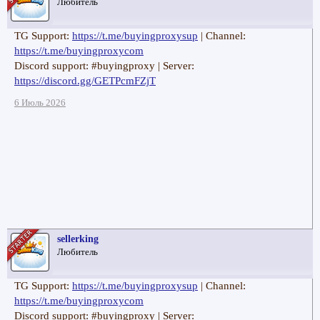
Любитель
TG Support:
https://t.me/buyingproxysup
| Channel:
https://t.me/buyingproxycom
Discord support: #buyingproxy | Server:
https://discord.gg/GETPcmFZjT
6 Июль 2026
sellerking
Любитель
TG Support:
https://t.me/buyingproxysup
| Channel:
https://t.me/buyingproxycom
Discord support: #buyingproxy | Server: