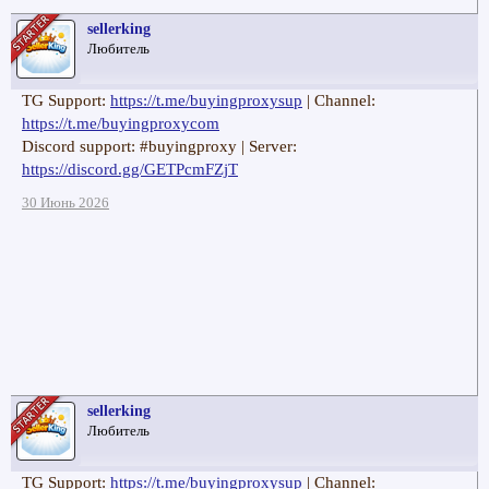
sellerking
Любитель
TG Support:
https://t.me/buyingproxysup
| Channel:
https://t.me/buyingproxycom
Discord support: #buyingproxy | Server:
https://discord.gg/GETPcmFZjT
30 Июнь 2026
sellerking
Любитель
TG Support:
https://t.me/buyingproxysup
| Channel: