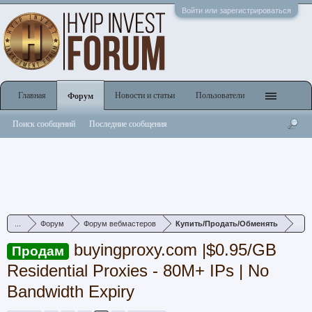
Войти или зарегистрироваться
Главная
Новости и статьи
Пользователи
Форум
Поиск сообщений
Последние сообщения
...
Форум
Форум вебмастеров
Купить/Продать/Обменять
buyingproxy.com |$0.95/GB
Продам
Residential Proxies - 80M+ IPs | No
Bandwidth Expiry