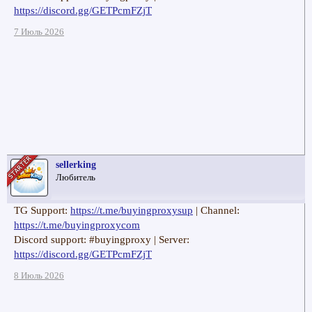
https://discord.gg/GETPcmFZjT
7 Июль 2026
sellerking
Любитель
TG Support:
https://t.me/buyingproxysup
| Channel:
https://t.me/buyingproxycom
Discord support: #buyingproxy | Server:
https://discord.gg/GETPcmFZjT
8 Июль 2026