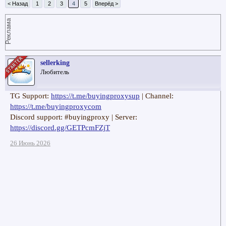
< Назад
1
2
3
4
5
Вперёд >
Реклама
sellerking
Любитель
TG Support:
https://t.me/buyingproxysup
| Channel:
https://t.me/buyingproxycom
Discord support: #buyingproxy | Server:
https://discord.gg/GETPcmFZjT
26 Июнь 2026