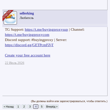
sellerking
Любитель
TG Support:
https://t.me/buyingproxysup
| Channel:
https://t.me/buyingproxycom
Discord support: #buyingproxy | Server:
https://discord.gg/GETPcmFZjT
Create your free account here
22 Июль 2026
(Вы должны войти или зарегистрироваться, чтобы ответить.)
< Назад
1
2
3
4
5
Вперёд >